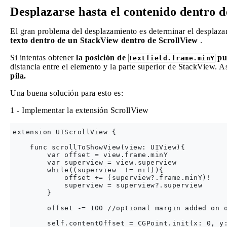
Desplazarse hasta el contenido dentro 
El gran problema del desplazamiento es determinar el desplaza
texto dentro de un StackView dentro de ScrollView
.
Si intentas obtener
la posición de
pu
Textfield.frame.minY
distancia entre el elemento y la parte superior de StackView. A
pila.
Una buena solución para esto es:
1 - Implementar la extensión ScrollView
extension UIScrollView {

    func scrollToShowView(view: UIView){

        var offset = view.frame.minY

        var superview = view.superview

        while((superview  != nil)){

            offset += (superview?.frame.minY)!

            superview = superview?.superview

        }

        offset -= 100 //optional margin added on o
        self.contentOffset = CGPoint.init(x: 0, y: