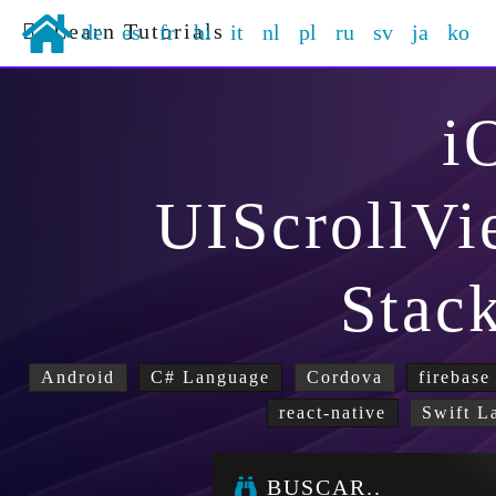
Learn Tutorials
de
es
fr
hi
it
nl
pl
ru
sv
ja
ko
i
UIScrollVi
Stac
Android
C# Language
Cordova
firebase
react-native
Swift L
BUSCAR..