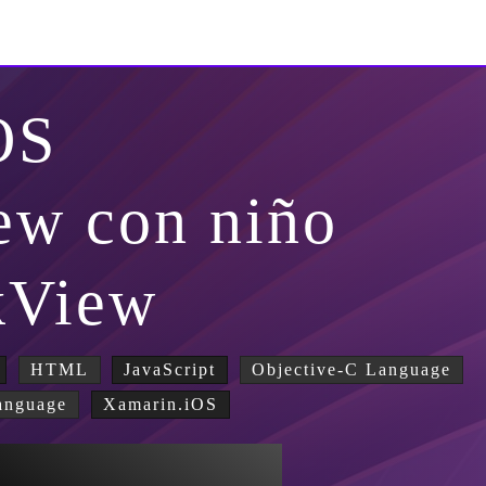
OS
ew con niño
kView
HTML
JavaScript
Objective-C Language
anguage
Xamarin.iOS