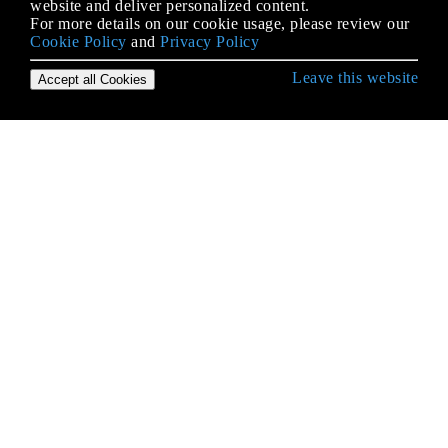
website and deliver personalized content.
For more details on our cookie usage, please review our
Cookie Policy
and
Privacy Policy
Leave this website
Accept all Cookies
Empezando con iOS
Abrazar contenido / Compresión de contenido en
Autolayout
Accesibilidad
Actualizando dinámicamente un UIStackView
Alamofire
AÑADIR A UN LÍDER DE SWIFT BRIDGING
Aparición de la UIA
API de Google Places para iOS
API de reconocimiento de voz de iOS 10