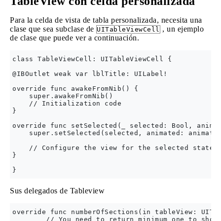
TableView con celda personalizada
Para la celda de vista de tabla personalizada, necesita una
clase que sea subclase de
, un ejemplo
UITableViewCell
de clase que puede ver a continuación.
class TableViewCell: UITableViewCell {

@IBOutlet weak var lblTitle: UILabel!

override func awakeFromNib() {

    super.awakeFromNib()

    // Initialization code

}

override func setSelected(_ selected: Bool, animat
    super.setSelected(selected, animated: animated
    // Configure the view for the selected state

}

Sus delegados de Tableview
override func numberOfSections(in tableView: UITab
        // You need to return minimum one to show 