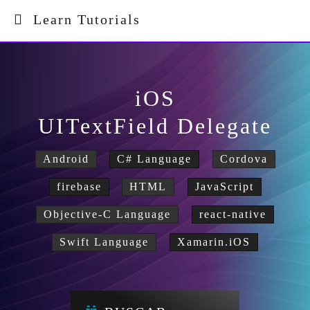
Learn Tutorials
iOS
UITextField Delegate
Android
C# Language
Cordova
firebase
HTML
JavaScript
Objective-C Language
react-native
Swift Language
Xamarin.iOS