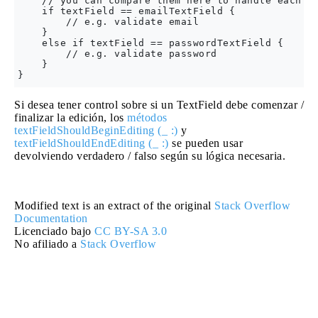
    // you can compare them here to handle each on
    if textField == emailTextField {

        // e.g. validate email 

    } 

    else if textField == passwordTextField {

        // e.g. validate password 

    } 

Si desea tener control sobre si un TextField debe comenzar /
finalizar la edición, los
métodos
textFieldShouldBeginEditing (_ :)
y
textFieldShouldEndEditing (_ :)
se pueden usar
devolviendo verdadero / falso según su lógica necesaria.
Modified text is an extract of the original
Stack Overflow
Documentation
Licenciado bajo
CC BY-SA 3.0
No afiliado a
Stack Overflow