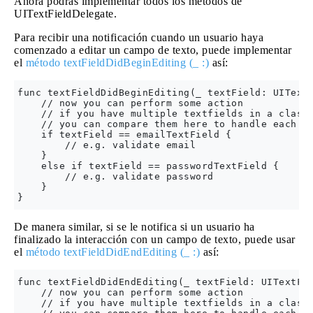
Ahora podrás implementar todos los métodos de
UITextFieldDelegate.
Para recibir una notificación cuando un usuario haya
comenzado a editar un campo de texto, puede implementar
el
método textFieldDidBeginEditing (_ :)
así:
func textFieldDidBeginEditing(_ textField: UITextF
    // now you can perform some action 

    // if you have multiple textfields in a class,
    // you can compare them here to handle each on
    if textField == emailTextField {

        // e.g. validate email 

    } 

    else if textField == passwordTextField {

        // e.g. validate password 

    } 

De manera similar, si se le notifica si un usuario ha
finalizado la interacción con un campo de texto, puede usar
el
método textFieldDidEndEditing (_ :)
así:
func textFieldDidEndEditing(_ textField: UITextFie
    // now you can perform some action 

    // if you have multiple textfields in a class,