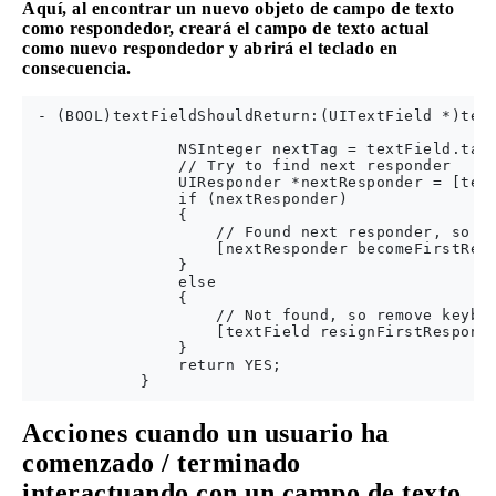
Aquí, al encontrar un nuevo objeto de campo de texto
como respondedor, creará el campo de texto actual
como nuevo respondedor y abrirá el teclado en
consecuencia.
 - (BOOL)textFieldShouldReturn:(UITextField *)text
                NSInteger nextTag = textField.tag+
                // Try to find next responder

                UIResponder *nextResponder = [text
                if (nextResponder)

                {

                    // Found next responder, so se
                    [nextResponder becomeFirstResp
                }

                else

                {

                    // Not found, so remove keyboa
                    [textField resignFirstResponde
                }

                return YES;

Acciones cuando un usuario ha
comenzado / terminado
interactuando con un campo de texto