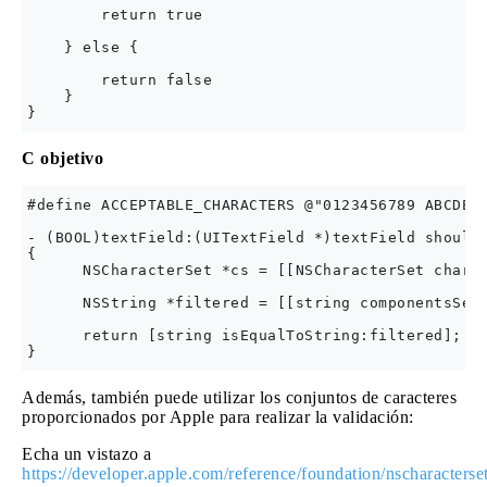
        return true

    } else {

        return false

    }

C objetivo
#define ACCEPTABLE_CHARACTERS @"0123456789 ABCDEFG
- (BOOL)textField:(UITextField *)textField shouldC
{

      NSCharacterSet *cs = [[NSCharacterSet charac
      NSString *filtered = [[string componentsSepa
      return [string isEqualToString:filtered];

Además, también puede utilizar los conjuntos de caracteres
proporcionados por Apple para realizar la validación:
Echa un vistazo a
https://developer.apple.com/reference/foundation/nscharacterse