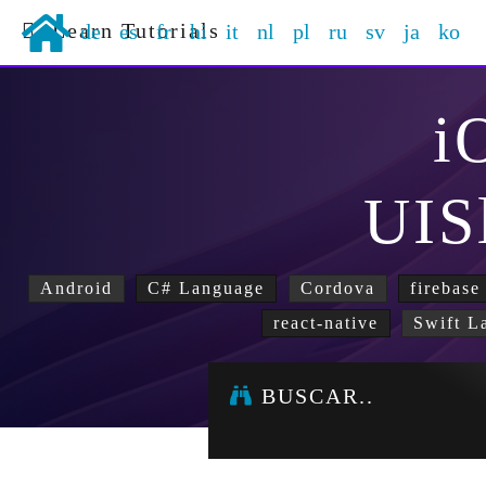
Learn Tutorials
de
es
fr
hi
it
nl
pl
ru
sv
ja
ko
i
UIS
Android
C# Language
Cordova
firebase
react-native
Swift L
BUSCAR..