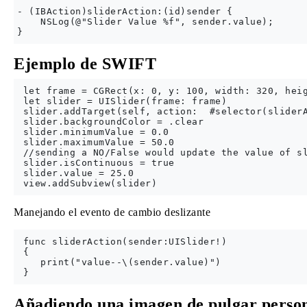
- (IBAction)sliderAction:(id)sender {

    NSLog(@"Slider Value %f", sender.value);

Ejemplo de SWIFT
 let frame = CGRect(x: 0, y: 100, width: 320, heig
 let slider = UISlider(frame: frame)

 slider.addTarget(self, action:  #selector(sliderA
 slider.backgroundColor = .clear

 slider.minimumValue = 0.0

 slider.maximumValue = 50.0

 //sending a NO/False would update the value of sl
 slider.isContinuous = true

 slider.value = 25.0

Manejando el evento de cambio deslizante
 func sliderAction(sender:UISlider!)

 {

    print("value--\(sender.value)")

Añadiendo una imagen de pulgar perso