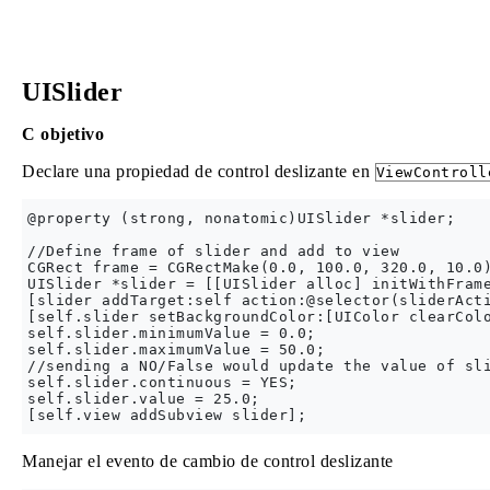
UISlider
C objetivo
Declare una propiedad de control deslizante en
ViewControll
@property (strong, nonatomic)UISlider *slider;

//Define frame of slider and add to view

CGRect frame = CGRectMake(0.0, 100.0, 320.0, 10.0)
UISlider *slider = [[UISlider alloc] initWithFrame
[slider addTarget:self action:@selector(sliderActi
[self.slider setBackgroundColor:[UIColor clearColo
self.slider.minimumValue = 0.0;

self.slider.maximumValue = 50.0;

//sending a NO/False would update the value of sli
self.slider.continuous = YES;

self.slider.value = 25.0;

Manejar el evento de cambio de control deslizante