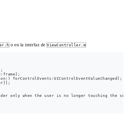
o en la interfaz de
er.h
ViewController.m
;

:frame];

on:) forControlEvents:UIControlEventValueChanged];

r]];

der only when the user is no longer touching the scre