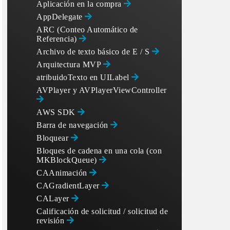
Aplicación en la compra
AppDelegate
ARC (Conteo Automático de
Referencia)
Archivo de texto básico de E / S
Arquitectura MVP
atribuidoTexto en UILabel
AVPlayer y AVPlayerViewController
AWS SDK
Barra de navegación
Bloquear
Bloques de cadena en una cola (con
MKBlockQueue)
en. Hence sending only the final value

CAAnimación
CAGradientLayer
CALayer
Calificación de solicitud / solicitud de
revisión