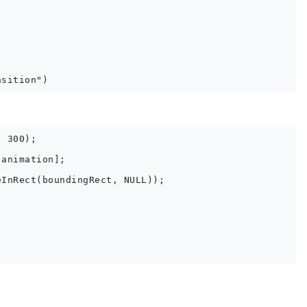
 300);

animation];

InRect(boundingRect, NULL));
