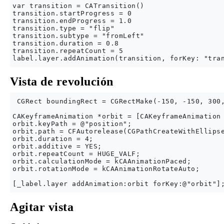
var transition = CATransition()

transition.startProgress = 0

transition.endProgress = 1.0

transition.type = "flip"

transition.subtype = "fromLeft"

transition.duration = 0.8

transition.repeatCount = 5

Vista de revolución
 CGRect boundingRect = CGRectMake(-150, -150, 300,
CAKeyframeAnimation *orbit = [CAKeyframeAnimation 
orbit.keyPath = @"position";

orbit.path = CFAutorelease(CGPathCreateWithEllipse
orbit.duration = 4;

orbit.additive = YES;

orbit.repeatCount = HUGE_VALF;

orbit.calculationMode = kCAAnimationPaced;

orbit.rotationMode = kCAAnimationRotateAuto;

Agitar vista