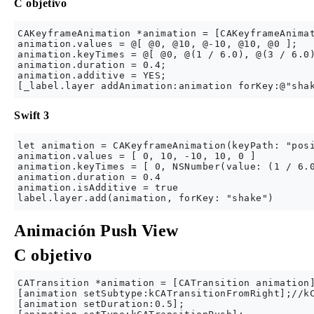
C objetivo
CAKeyframeAnimation *animation = [CAKeyframeAnimat
animation.values = @[ @0, @10, @-10, @10, @0 ];

animation.keyTimes = @[ @0, @(1 / 6.0), @(3 / 6.0)
animation.duration = 0.4;

animation.additive = YES;

Swift 3
let animation = CAKeyframeAnimation(keyPath: "posi
animation.values = [ 0, 10, -10, 10, 0 ]

animation.keyTimes = [ 0, NSNumber(value: (1 / 6.0
animation.duration = 0.4

animation.isAdditive = true

Animación Push View
C objetivo
CATransition *animation = [CATransition animation]
[animation setSubtype:kCATransitionFromRight];//kC
[animation setDuration:0.5];
