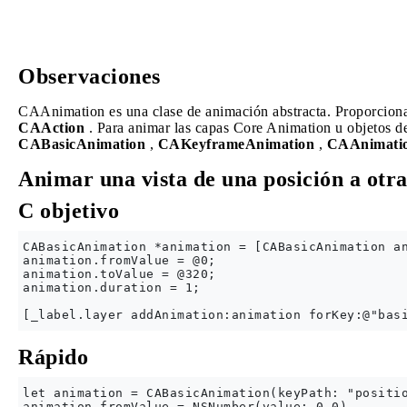
Observaciones
CAAnimation es una clase de animación abstracta. Proporciona 
CAAction
. Para animar las capas Core Animation u objetos de 
CABasicAnimation
,
CAKeyframeAnimation
,
CAAnimati
Animar una vista de una posición a otra
C objetivo
CABasicAnimation *animation = [CABasicAnimation an
animation.fromValue = @0;

animation.toValue = @320;

animation.duration = 1;

Rápido
let animation = CABasicAnimation(keyPath: "positio
animation.fromValue = NSNumber(value: 0.0)
