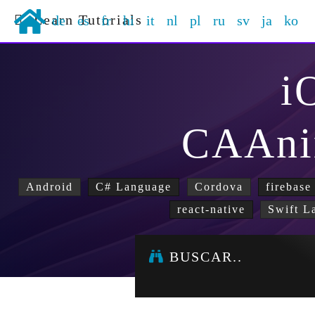
Learn Tutorials
de
es
fr
hi
it
nl
pl
ru
sv
ja
ko
i
CAAni
Android
C# Language
Cordova
firebase
react-native
Swift L
BUSCAR..