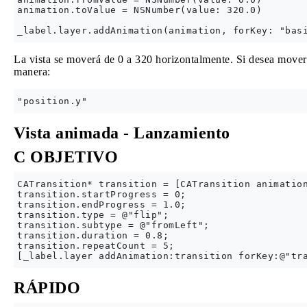
animation.toValue = NSNumber(value: 320.0)

La vista se moverá de 0 a 320 horizontalmente. Si desea mover l
manera:
Vista animada - Lanzamiento
C OBJETIVO
CATransition* transition = [CATransition animation
transition.startProgress = 0;

transition.endProgress = 1.0;

transition.type = @"flip";

transition.subtype = @"fromLeft";

transition.duration = 0.8;

transition.repeatCount = 5;

RÁPIDO