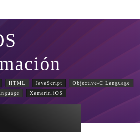
OS
mación
HTML
JavaScript
Objective-C Language
anguage
Xamarin.iOS