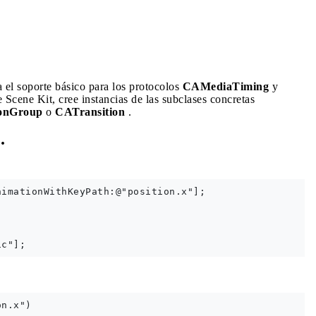
el soporte básico para los protocolos
CAMediaTiming
y
Scene Kit, cree instancias de las subclases concretas
onGroup
o
CATransition
.
.
imationWithKeyPath:@"position.x"];

n.x")
