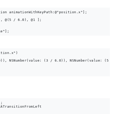
ion animationWithKeyPath:@"position.x"];

, @(5 / 6.0), @1 ];

tion.x")

)), NSNumber(value: (3 / 6.0)), NSNumber(value: (5 / 
;

ATransitionFromLeft
