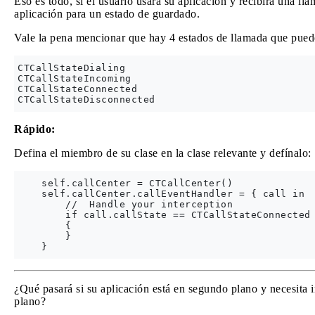
Eso es todo, si el usuario usará su aplicación y recibirá una ll
aplicación para un estado de guardado.
Vale la pena mencionar que hay 4 estados de llamada que puede
CTCallStateDialing

CTCallStateIncoming

CTCallStateConnected

Rápido:
Defina el miembro de su clase en la clase relevante y defínalo:
    self.callCenter = CTCallCenter()

    self.callCenter.callEventHandler = { call in

        //  Handle your interception

        if call.callState == CTCallStateConnected

        {

        }

¿Qué pasará si su aplicación está en segundo plano y necesita i
plano?