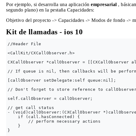
Por ejemplo, si desarrolla una aplicación
empresarial
, básica
segundo plano) en la pestaña Capacidades:
Objetivo del proyecto -> Capacidades -> Modos de fondo -> m
Kit de llamadas - ios 10
//Header File

<CallKit/CXCallObserver.h>

CXCallObserver *callObserver = [[CXCallObserver al
// If queue is nil, then callbacks will be perform
[callObserver setDelegate:self queue:nil];

// Don't forget to store reference to callObserver
self.callObserver = callObserver;

// get call status

- (void)callObserver:(CXCallObserver *)callObserve
    if (call.hasConnected) {

        // perform necessary actions

    }
