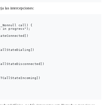
a las intercepciones:
_Nonnull call) {

 in progress");

ateConnected])

allStateDialing])

allStateDisconnected])

TCallStateIncoming])
