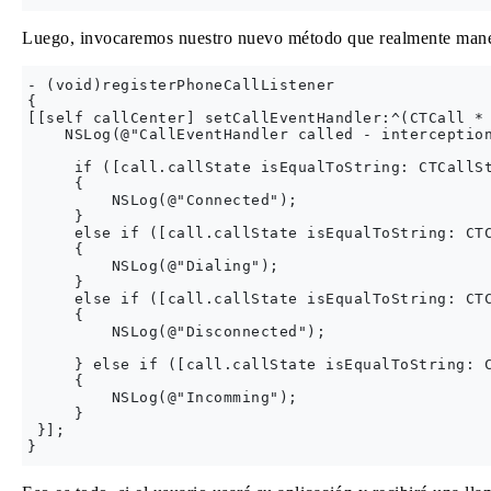
Luego, invocaremos nuestro nuevo método que realmente manej
- (void)registerPhoneCallListener

{

[[self callCenter] setCallEventHandler:^(CTCall * 
    NSLog(@"CallEventHandler called - interception
     if ([call.callState isEqualToString: CTCallSt
     {

         NSLog(@"Connected");

     }

     else if ([call.callState isEqualToString: CTC
     {

         NSLog(@"Dialing");

     }

     else if ([call.callState isEqualToString: CTC
     {

         NSLog(@"Disconnected");

     } else if ([call.callState isEqualToString: C
     {

         NSLog(@"Incomming");

     }

 }];
