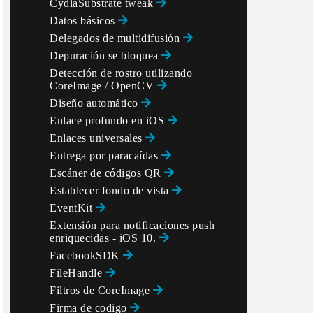
CydiaSubstrate tweak
Datos básicos
Delegados de multidifusión
Depuración se bloquea
Detección de rostro utilizando
CoreImage / OpenCV
Diseño automático
Enlace profundo en iOS
Enlaces universales
Entrega por paracaídas
Escáner de códigos QR
Establecer fondo de vista
EventKit
Extensión para notificaciones push
enriquecidas - iOS 10.
FacebookSDK
FileHandle
Filtros de CoreImage
Firma de codigo