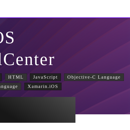
OS
lCenter
HTML
JavaScript
Objective-C Language
anguage
Xamarin.iOS