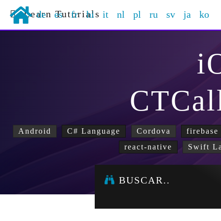
Learn Tutorials
de
es
fr
hi
it
nl
pl
ru
sv
ja
ko
i
CTCal
Android
C# Language
Cordova
firebase
react-native
Swift L
BUSCAR..