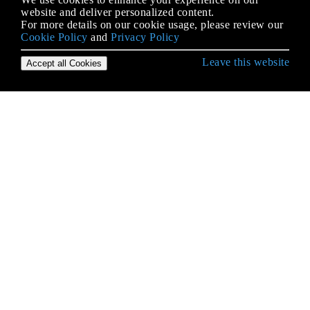
website and deliver personalized content.
For more details on our cookie usage, please review our
Cookie Policy
and
Privacy Policy
Leave this website
Accept all Cookies
Empezando con iOS
Abrazar contenido / Compresión de contenido en
Autolayout
Accesibilidad
Actualizando dinámicamente un UIStackView
Alamofire
AÑADIR A UN LÍDER DE SWIFT BRIDGING
Aparición de la UIA
API de Google Places para iOS
API de reconocimiento de voz de iOS 10