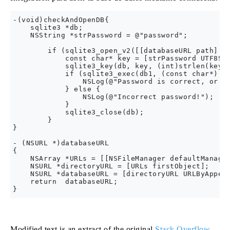
-(void)checkAndOpenDB{

    sqlite3 *db;

    NSString *strPassword = @"password";

        if (sqlite3_open_v2([[databaseURL path] UT
            const char* key = [strPassword UTF8Str
            sqlite3_key(db, key, (int)strlen(key))
            if (sqlite3_exec(db1, (const char*) "S
                NSLog(@"Password is correct, or a 
            } else {

                NSLog(@"Incorrect password!");

            }

            sqlite3_close(db);

        }  

}

- (NSURL *)databaseURL

{

    NSArray *URLs = [[NSFileManager defaultManager
    NSURL *directoryURL = [URLs firstObject];

    NSURL *databaseURL = [directoryURL URLByAppend
    return  databaseURL;

Modified text is an extract of the original
Stack Overflow