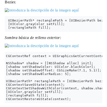
Bezier.
 UIBezierPath* rectanglePath = [UIBezierPath bezie
 [UIColor.grayColor setFill];

Sombra básica de relleno exterior:
CGContextRef context = UIGraphicsGetCurrentContext
NSShadow* shadow = [[NSShadow alloc] init];

[shadow setShadowColor: UIColor.blackColor];

[shadow setShadowOffset: CGSizeMake(7.1, 5.1)];

[shadow setShadowBlurRadius: 5];

UIBezierPath* rectanglePath = [UIBezierPath bezier
CGContextSaveGState(context);

CGContextSetShadowWithColor(context, shadow.shadow
[UIColor.grayColor setFill];

[rectanglePath fill];
