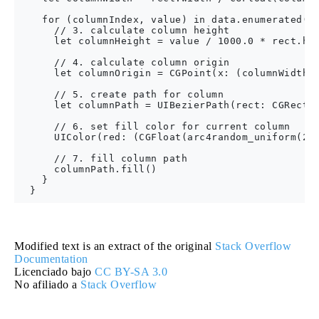
    for (columnIndex, value) in data.enumerated() 
      // 3. calculate column height

      let columnHeight = value / 1000.0 * rect.hei
      // 4. calculate column origin

      let columnOrigin = CGPoint(x: (columnWidth *
      // 5. create path for column

      let columnPath = UIBezierPath(rect: CGRect(o
      // 6. set fill color for current column

      UIColor(red: (CGFloat(arc4random_uniform(256
      // 7. fill column path

      columnPath.fill()

    }

Modified text is an extract of the original
Stack Overflow
Documentation
Licenciado bajo
CC BY-SA 3.0
No afiliado a
Stack Overflow