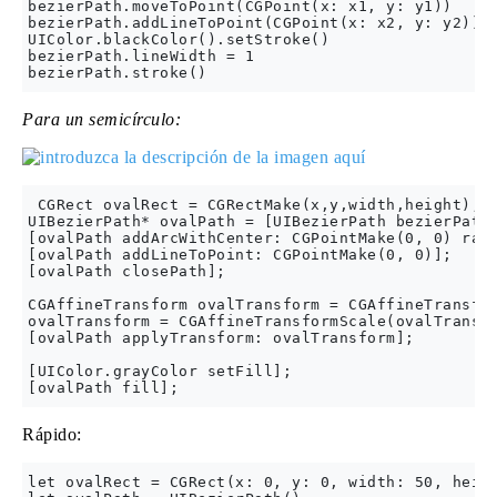
bezierPath.moveToPoint(CGPoint(x: x1, y: y1))

bezierPath.addLineToPoint(CGPoint(x: x2, y: y2))

UIColor.blackColor().setStroke()

bezierPath.lineWidth = 1

Para un semicírculo:
 CGRect ovalRect = CGRectMake(x,y,width,height);

UIBezierPath* ovalPath = [UIBezierPath bezierPath]
[ovalPath addArcWithCenter: CGPointMake(0, 0) radi
[ovalPath addLineToPoint: CGPointMake(0, 0)];

[ovalPath closePath];

CGAffineTransform ovalTransform = CGAffineTransfor
ovalTransform = CGAffineTransformScale(ovalTransfo
[ovalPath applyTransform: ovalTransform];

[UIColor.grayColor setFill];

Rápido:
let ovalRect = CGRect(x: 0, y: 0, width: 50, heigh