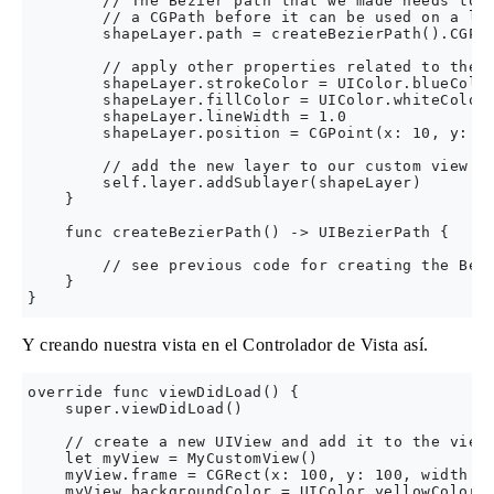
        // The Bezier path that we made needs to b
        // a CGPath before it can be used on a lay
        shapeLayer.path = createBezierPath().CGPat
        // apply other properties related to the p
        shapeLayer.strokeColor = UIColor.blueColor
        shapeLayer.fillColor = UIColor.whiteColor(
        shapeLayer.lineWidth = 1.0

        shapeLayer.position = CGPoint(x: 10, y: 10
        // add the new layer to our custom view

        self.layer.addSublayer(shapeLayer)

    }

    func createBezierPath() -> UIBezierPath {

        // see previous code for creating the Bezi
    }

Y creando nuestra vista en el Controlador de Vista así.
override func viewDidLoad() {

    super.viewDidLoad()

    // create a new UIView and add it to the view 
    let myView = MyCustomView()

    myView.frame = CGRect(x: 100, y: 100, width: 5
    myView.backgroundColor = UIColor.yellowColor()