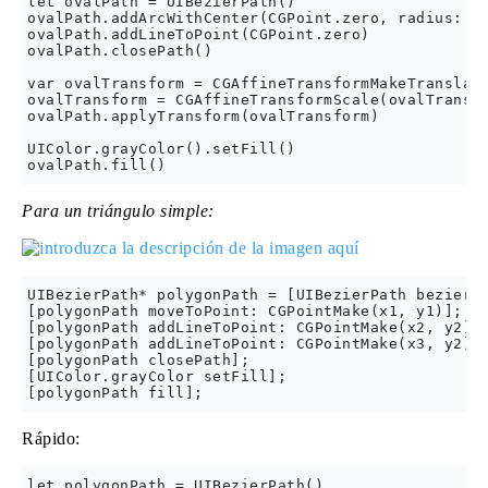
let ovalPath = UIBezierPath()

ovalPath.addArcWithCenter(CGPoint.zero, radius: ov
ovalPath.addLineToPoint(CGPoint.zero)

ovalPath.closePath()

var ovalTransform = CGAffineTransformMakeTranslati
ovalTransform = CGAffineTransformScale(ovalTransfo
ovalPath.applyTransform(ovalTransform)

UIColor.grayColor().setFill()

Para un triángulo simple:
UIBezierPath* polygonPath = [UIBezierPath bezierPa
[polygonPath moveToPoint: CGPointMake(x1, y1)];

[polygonPath addLineToPoint: CGPointMake(x2, y2)];
[polygonPath addLineToPoint: CGPointMake(x3, y2)];
[polygonPath closePath];

[UIColor.grayColor setFill];

Rápido:
let polygonPath = UIBezierPath()
