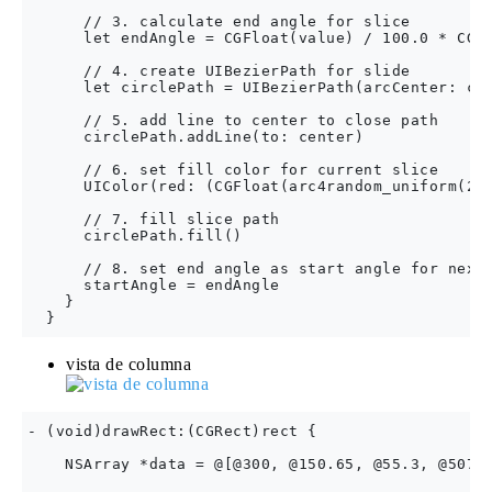
      // 3. calculate end angle for slice

      let endAngle = CGFloat(value) / 100.0 * CGFl
      // 4. create UIBezierPath for slide

      let circlePath = UIBezierPath(arcCenter: cen
      // 5. add line to center to close path

      circlePath.addLine(to: center)

      // 6. set fill color for current slice

      UIColor(red: (CGFloat(arc4random_uniform(256
      // 7. fill slice path

      circlePath.fill()

      // 8. set end angle as start angle for next 
      startAngle = endAngle

    }

vista de columna
- (void)drawRect:(CGRect)rect {

    NSArray *data = @[@300, @150.65, @55.3, @507.7