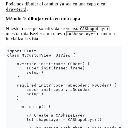
Podemos dibujar el camino ya sea en una capa o en
.
drawRect
Método 1: dibujar ruta en una capa
Nuestra clase personalizada se ve así.
CAShapeLayer
nuestra ruta Bezier a un nuevo
cuando se
CAShapeLayer
inicializa la vista.
import UIKit

class MyCustomView: UIView {

    override init(frame: CGRect) {

        super.init(frame: frame)

        setup()

    }

    required init?(coder aDecoder: NSCoder) {

        super.init(coder: aDecoder)

        setup()

    }

    func setup() {

        // Create a CAShapeLayer

        let shapeLayer = CAShapeLayer()
