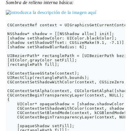
Sombra de relleno interna básica:
CGContextRef context = UIGraphicsGetCurrentContext
NSShadow* shadow = [[NSShadow alloc] init];

[shadow setShadowColor: UIColor.blackColor];

[shadow setShadowOffset: CGSizeMake(9.1, -7.1)];

[shadow setShadowBlurRadius: 6];

UIBezierPath* rectanglePath = [UIBezierPath bezier
[UIColor.grayColor setFill];

[rectanglePath fill];

CGContextSaveGState(context);

UIRectClip(rectanglePath.bounds);

CGContextSetShadowWithColor(context, CGSizeZero, 0
CGContextSetAlpha(context, CGColorGetAlpha([shadow
CGContextBeginTransparencyLayer(context, NULL);

{

    UIColor* opaqueShadow = [shadow.shadowColor co
    CGContextSetShadowWithColor(context, shadow.sh
    CGContextSetBlendMode(context, kCGBlendModeSou
    CGContextBeginTransparencyLayer(context, NULL)
    [opaqueShadow setFill];

    [rectanglePath fill];
