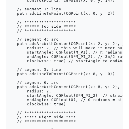
        controlPoint2: CGPoint(x: 0, y: 14))

    // segment 3: line

    path.addLineToPoint(CGPoint(x: 0, y: 2))

    // *********************

    // ****** Top side *****

    // *********************

    // segment 4: arc

    path.addArcWithCenter(CGPoint(x: 2, y: 2), // 
        radius: 2, // this will make it meet our p
        startAngle: CGFloat(M_PI), // π radians = 
        endAngle: CGFloat(3*M_PI_2), // 3π/2 radia
        clockwise: true) // startAngle to endAngle
    // segment 5: line

    path.addLineToPoint(CGPoint(x: 8, y: 0))

    // segment 6: arc

    path.addArcWithCenter(CGPoint(x: 8, y: 2),

        radius: 2,

        startAngle: CGFloat(3*M_PI_2), // straight
        endAngle: CGFloat(0), // 0 radians = strai
        clockwise: true)

    // *********************

    // ***** Right side ****

    // *********************
