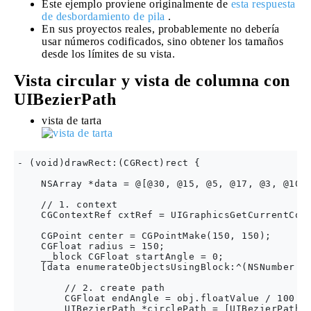
Este ejemplo proviene originalmente de
esta respuesta
de desbordamiento de pila
.
En sus proyectos reales, probablemente no debería
usar números codificados, sino obtener los tamaños
desde los límites de su vista.
Vista circular y vista de columna con
UIBezierPath
vista de tarta
- (void)drawRect:(CGRect)rect {

    NSArray *data = @[@30, @15, @5, @17, @3, @10, 
    // 1. context

    CGContextRef cxtRef = UIGraphicsGetCurrentCont
    CGPoint center = CGPointMake(150, 150);

    CGFloat radius = 150;

    __block CGFloat startAngle = 0;

    [data enumerateObjectsUsingBlock:^(NSNumber * 
        // 2. create path

        CGFloat endAngle = obj.floatValue / 100 * 
        UIBezierPath *circlePath = [UIBezierPath b