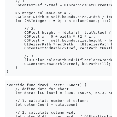
    // 1.

    CGContextRef cxtRef = UIGraphicsGetCurrentCont
    NSInteger columnCount = 7;

    CGFloat width = self.bounds.size.width / (colu
    for (NSInteger i = 0; i < columnCount; i++) {

        // 2.

        CGFloat height = [data[i] floatValue] / 10
        CGFloat x = 0 + width * (2 * i);

        CGFloat y = self.bounds.size.height - heig
        UIBezierPath *rectPath = [UIBezierPath bez
        CGContextAddPath(cxtRef, rectPath.CGPath);
        // 3.

        [[UIColor colorWithRed:((float)arc4random_
        CGContextDrawPath(cxtRef, kCGPathFill);

    }

override func draw(_ rect: CGRect) {

    // define data for chart

    let data: [CGFloat] = [300, 150.65, 55.3, 507.
    // 1. calculate number of columns

    let columnCount = data.count

    // 2. calculate column width

    let columnWidth = rect.width / CGFloat(columnC