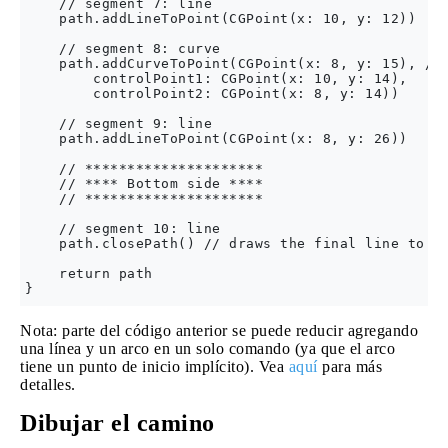
    // segment 7: line

    path.addLineToPoint(CGPoint(x: 10, y: 12))

    // segment 8: curve

    path.addCurveToPoint(CGPoint(x: 8, y: 15), // 
        controlPoint1: CGPoint(x: 10, y: 14),

        controlPoint2: CGPoint(x: 8, y: 14))

    // segment 9: line

    path.addLineToPoint(CGPoint(x: 8, y: 26))

    // *********************

    // **** Bottom side ****

    // *********************

    // segment 10: line

    path.closePath() // draws the final line to cl
    return path

Nota: parte del código anterior se puede reducir agregando
una línea y un arco en un solo comando (ya que el arco
tiene un punto de inicio implícito). Vea
aquí
para más
detalles.
Dibujar el camino