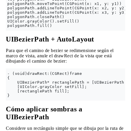
polygonPath.moveToPoint(CGPoint(x: x1, y: y1))

polygonPath.addLineToPoint(CGPoint(x: x2, y: y2))

polygonPath.addLineToPoint(CGPoint(x: x3, y: y3))

polygonPath.closePath()

UIColor.grayColor().setFill()

UIBezierPath + AutoLayout
Para que el camino de bezier se redimensione según el
marco de vista, anule el drawRect de la vista que está
dibujando el camino de bezier:
- (void)drawRect:(CGRect)frame

{

    UIBezierPath* rectanglePath = [UIBezierPath be
    [UIColor.grayColor setFill];

    [rectanglePath fill];

Cómo aplicar sombras a
UIBezierPath
Considere un rectángulo simple que se dibuja por la ruta de