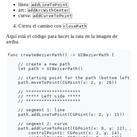
línea:
addLineToPoint
arc:
addArcWithCenter
curva:
addCurveToPoint
Cierra el camino con
closePath
Aquí está el código para hacer la ruta en la imagen de
arriba.
func createBezierPath() -> UIBezierPath {

    // create a new path

    let path = UIBezierPath()

    // starting point for the path (bottom left)

    path.moveToPoint(CGPoint(x: 2, y: 26))

    // *********************

    // ***** Left side *****

    // *********************

    // segment 1: line

    path.addLineToPoint(CGPoint(x: 2, y: 15))

    // segment 2: curve

    path.addCurveToPoint(CGPoint(x: 0, y: 12), // 
        controlPoint1: CGPoint(x: 2, y: 14),
