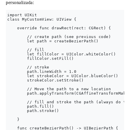
personalizada:
import UIKit

class MyCustomView: UIView {

    override func drawRect(rect: CGRect) {

        // create path (see previous code)

        let path = createBezierPath()

        // fill

        let fillColor = UIColor.whiteColor()

        fillColor.setFill()

        // stroke

        path.lineWidth = 1.0

        let strokeColor = UIColor.blueColor()

        strokeColor.setStroke()

        // Move the path to a new location

        path.applyTransform(CGAffineTransformMakeT
        // fill and stroke the path (always do the
        path.fill()

        path.stroke()

    }

    func createBezierPath() -> UIBezierPath {
