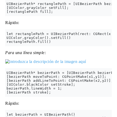
UIBezierPath* rectanglePath = [UIBezierPath bezier
[UIColor.grayColor setFill];

Rápido:
let rectanglePath = UIBezierPath(rect: CGRect(x: 0
UIColor.grayColor().setFill()

Para una línea simple:
UIBezierPath* bezierPath = [UIBezierPath bezierPat
[bezierPath moveToPoint: CGPointMake(x1,y1)];

[bezierPath addLineToPoint: CGPointMake(x2,y2)];

[UIColor.blackColor setStroke];

bezierPath.lineWidth = 1;

Rápido:
let bezierPath = UIBezierPath()
