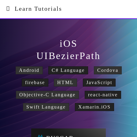
Learn Tutorials
iOS
UIBezierPath
Android
C# Language
Cordova
firebase
HTML
JavaScript
Objective-C Language
react-native
Swift Language
Xamarin.iOS