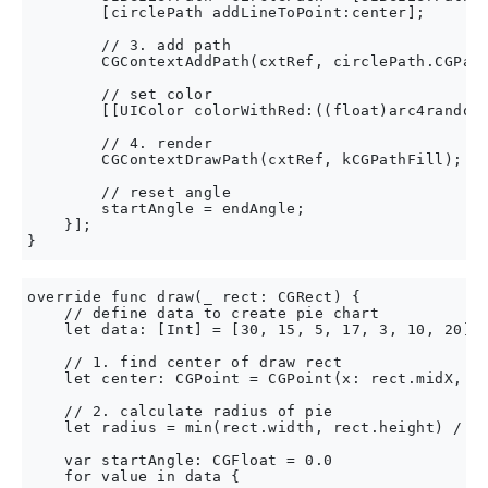
        [circlePath addLineToPoint:center];

        // 3. add path

        CGContextAddPath(cxtRef, circlePath.CGPath
        // set color

        [[UIColor colorWithRed:((float)arc4random_
        // 4. render

        CGContextDrawPath(cxtRef, kCGPathFill);

        // reset angle

        startAngle = endAngle;

    }];

override func draw(_ rect: CGRect) {

    // define data to create pie chart

    let data: [Int] = [30, 15, 5, 17, 3, 10, 20]

    // 1. find center of draw rect

    let center: CGPoint = CGPoint(x: rect.midX, y:
    // 2. calculate radius of pie

    let radius = min(rect.width, rect.height) / 2.
    var startAngle: CGFloat = 0.0

    for value in data {
