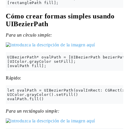
Cómo crear formas simples usando
UIBezierPath
Para un círculo simple:
UIBezierPath* ovalPath = [UIBezierPath bezierPathW
[UIColor.grayColor setFill];

Rápido:
let ovalPath = UIBezierPath(ovalInRect: CGRect(x: 
UIColor.grayColor().setFill()

Para un rectángulo simple: