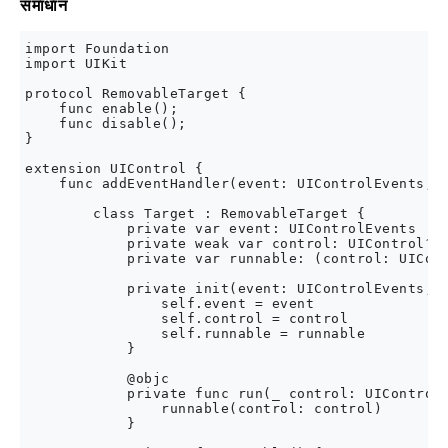
समाधान
import Foundation

import UIKit

protocol RemovableTarget {

    func enable();

    func disable();

}

extension UIControl {

    func addEventHandler(event: UIControlEvents, r
        class Target : RemovableTarget {

            private var event: UIControlEvents

            private weak var control: UIControl?

            private var runnable: (control: UICont
            private init(event: UIControlEvents, c
                self.event = event

                self.control = control

                self.runnable = runnable

            }

            @objc

            private func run(_ control: UIControl)
                runnable(control: control)

            }
