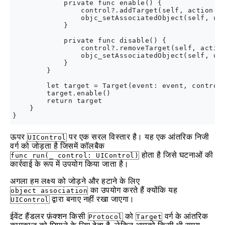
            private func enable() {

                control?.addTarget(self, action: #
                objc_setAssociatedObject(self, uns
            }

            private func disable() {

                control?.removeTarget(self, action
                objc_setAssociatedObject(self, uns
            }

        }

        let target = Target(event: event, control:
        target.enable()

        return target

    }

ऊपर
पर एक सरल विस्तार है। यह एक आंतरिक निजी
UIControl
वर्ग को जोड़ता है जिसमें कॉलबैक
होता है जिसे घटनाओं की
func run(_ control: UIControl)
कार्रवाई के रूप में उपयोग किया जाता है।
अगला हम लक्ष्य को जोड़ने और हटाने के लिए
का उपयोग करते हैं क्योंकि यह
object association
द्वारा बनाए नहीं रखा जाएगा।
UIControl
ईवेंट हैंडलर फ़ंक्शन किसी
को
वर्ग के आंतरिक
Protocol
Target