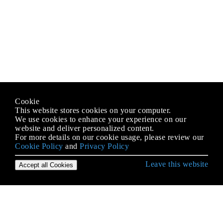
Cookie
This website stores cookies on your computer.
We use cookies to enhance your experience on our
website and deliver personalized content.
For more details on our cookie usage, please review our
Cookie Policy
and
Privacy Policy
Leave this website
Accept all Cookies
IOS के साथ शुरुआत करना
3 डी टच
AFNetworking