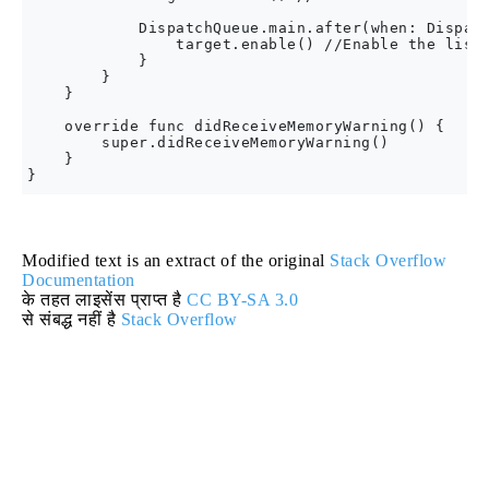
            DispatchQueue.main.after(when: Dispatc
                target.enable() //Enable the liste
            }

        }

    }

    override func didReceiveMemoryWarning() {

        super.didReceiveMemoryWarning()

    }

Modified text is an extract of the original
Stack Overflow
Documentation
के तहत लाइसेंस प्राप्त है
CC BY-SA 3.0
से संबद्ध नहीं है
Stack Overflow