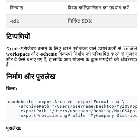
विन्यास
बिल्ड कॉन्फ़िगरेशन का उपयोग करें
-sdk
निर्दिष्ट SDK
टिप्पणियों
Xcode प्रोजेक्ट बनाने के लिए अपने प्रोजेक्ट वाले डायरेक्टरी से
xcode
workspace
और
-scheme
विकल्पों निर्माण को परिभाषित करने से गुजरना
और वे कैसे बनाए गए हैं, हालांकि आप योजना के कुछ मापदंडों को ओवरर
हैं।
निर्माण और पुरालेख
बिल्ड:
xcodebuild -exportArchive -exportFormat ipa \

    -archivePath "/Users/username/Desktop/MyiOSApp
    -exportPath "/Users/username/Desktop/MyiOSApp.
पुरालेख: