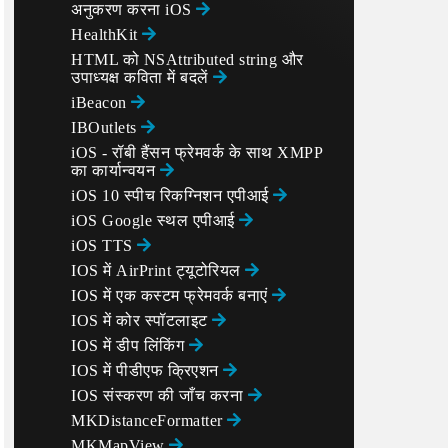
अनुकरण करना iOS
HealthKit
HTML को NSAttributed string और
उपाध्यक्ष कविता में बदलें
iBeacon
IBOutlets
iOS - रॉबी हैंसन फ्रेमवर्क के साथ XMPP
का कार्यान्वयन
iOS 10 स्पीच रिकग्निशन एपीआई
iOS Google स्थल एपीआई
iOS TTS
IOS में AirPrint ट्यूटोरियल
IOS में एक कस्टम फ्रेमवर्क बनाएं
IOS में कोर स्पॉटलाइट
IOS में डीप लिंकिंग
IOS में पीडीएफ क्रिएशन
IOS संस्करण की जाँच करना
MKDistanceFormatter
MKMapView