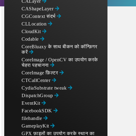
CALayer
CAShapeLayer
CGContext संदर्भ
CLLocation
CloudKit
Codable
CoreBluaxy के साथ बीकन को कॉन्फ़िगर
करें
CoreImage / OpenCV का उपयोग करके
चेहरा पहचानना
CoreImage फ़िल्टर
CTCallCenter
CydiaSubstrate tweak
DispatchGroup
EventKit
FacebookSDK
filehandle
GameplayKit
GPX फ़ाइलों का उपयोग करके स्थान का