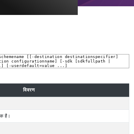
schemename [[-destination destinationspecifier]
tion configurationname] [-sdk [sdkfullpath |
.] [-userdefault=value ...]
विवरण
यक है।