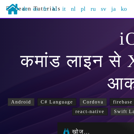
Learn Tutorials
de
es
fr
hi
it
nl
pl
ru
sv
ja
ko
i
कमांड लाइन से
आर्
Android
C# Language
Cordova
firebase
react-native
Swift L
खोज…