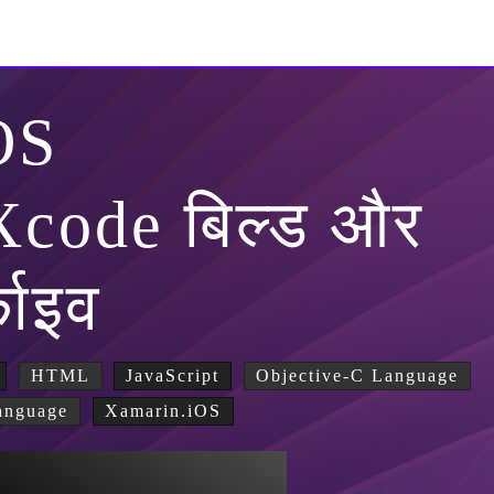
OS
 Xcode बिल्ड और
काइव
HTML
JavaScript
Objective-C Language
anguage
Xamarin.iOS