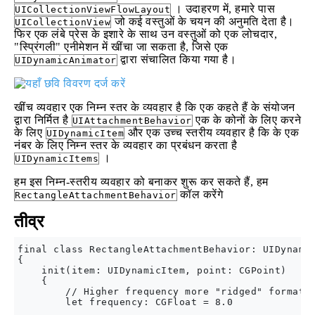
। उदाहरण में, हमारे पास
UICollectionViewFlowLayout
जो कई वस्तुओं के चयन की अनुमति देता है।
UICollectionView
फिर एक लंबे प्रेस के इशारे के साथ उन वस्तुओं को एक लोचदार,
"स्प्रिंगली" एनीमेशन में खींचा जा सकता है, जिसे एक
द्वारा संचालित किया गया है।
UIDynamicAnimator
खींच व्यवहार एक निम्न स्तर के व्यवहार है कि एक कहते हैं के संयोजन
द्वारा निर्मित है
एक के कोनों के लिए करने
UIAttachmentBehavior
के लिए
और एक उच्च स्तरीय व्यवहार है कि के एक
UIDynamicItem
नंबर के लिए निम्न स्तर के व्यवहार का प्रबंधन करता है
।
UIDynamicItems
हम इस निम्न-स्तरीय व्यवहार को बनाकर शुरू कर सकते हैं, हम
कॉल करेंगे
RectangleAttachmentBehavior
तीव्र
final class RectangleAttachmentBehavior: UIDynamic
{

    init(item: UIDynamicItem, point: CGPoint)

    {

        // Higher frequency more "ridged" formatio
        let frequency: CGFloat = 8.0
