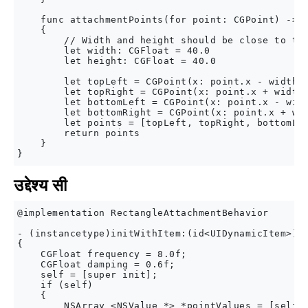
    func attachmentPoints(for point: CGPoint) -> [
    {

        // Width and height should be close to the
        let width: CGFloat = 40.0

        let height: CGFloat = 40.0

        let topLeft = CGPoint(x: point.x - width *
        let topRight = CGPoint(x: point.x + width 
        let bottomLeft = CGPoint(x: point.x - widt
        let bottomRight = CGPoint(x: point.x + wid
        let points = [topLeft, topRight, bottomLef
        return points

    }

उद्देश्य सी
@implementation RectangleAttachmentBehavior

- (instancetype)initWithItem:(id<UIDynamicItem>)it
{

    CGFloat frequency = 8.0f;

    CGFloat damping = 0.6f;

    self = [super init];

    if (self)

    {

        NSArray <NSValue *> *pointValues = [self a