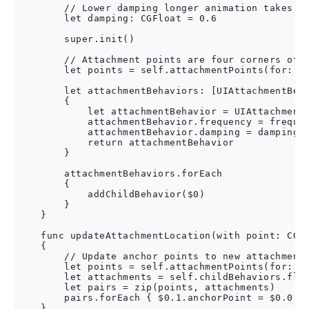
        // Lower damping longer animation takes to
        let damping: CGFloat = 0.6

        super.init()

        // Attachment points are four corners of i
        let points = self.attachmentPoints(for: po
        let attachmentBehaviors: [UIAttachmentBeha
        {

            let attachmentBehavior = UIAttachmentB
            attachmentBehavior.frequency = frequen
            attachmentBehavior.damping = damping

            return attachmentBehavior

        }

        attachmentBehaviors.forEach

        {

            addChildBehavior($0)

        }

    }

    func updateAttachmentLocation(with point: CGPo
    {

        // Update anchor points to new attachment 
        let points = self.attachmentPoints(for: po
        let attachments = self.childBehaviors.flat
        let pairs = zip(points, attachments)

        pairs.forEach { $0.1.anchorPoint = $0.0 }

    }
