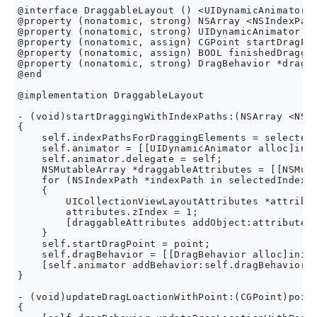
@interface DraggableLayout () <UIDynamicAnimatorDe
@property (nonatomic, strong) NSArray <NSIndexPath
@property (nonatomic, strong) UIDynamicAnimator *a
@property (nonatomic, assign) CGPoint startDragPoi
@property (nonatomic, assign) BOOL finishedDraggin
@property (nonatomic, strong) DragBehavior *dragBe
@end

@implementation DraggableLayout

- (void)startDraggingWithIndexPaths:(NSArray <NSIn
{

    self.indexPathsForDraggingElements = selectedI
    self.animator = [[UIDynamicAnimator alloc]init
    self.animator.delegate = self;

    NSMutableArray *draggableAttributes = [[NSMuta
    for (NSIndexPath *indexPath in selectedIndexPa
    {

        UICollectionViewLayoutAttributes *attribut
        attributes.zIndex = 1;

        [draggableAttributes addObject:attributes]
    }

    self.startDragPoint = point;

    self.dragBehavior = [[DragBehavior alloc]initW
    [self.animator addBehavior:self.dragBehavior];
}

- (void)updateDragLoactionWithPoint:(CGPoint)point
{
