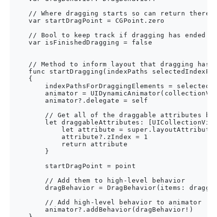
    // Where dragging starts so can return there o
    var startDragPoint = CGPoint.zero

    // Bool to keep track if dragging has ended

    var isFinishedDragging = false

    // Method to inform layout that dragging has s
    func startDragging(indexPaths selectedIndexPat
    {

        indexPathsForDraggingElements = selectedIn
        animator = UIDynamicAnimator(collectionVie
        animator?.delegate = self

        // Get all of the draggable attributes but
        let draggableAttributes: [UICollectionView
            let attribute = super.layoutAttributes
            attribute?.zIndex = 1

            return attribute

        }

        startDragPoint = point

        // Add them to high-level behavior

        dragBehavior = DragBehavior(items: draggab
        // Add high-level behavior to animator

        animator?.addBehavior(dragBehavior!)

    }
