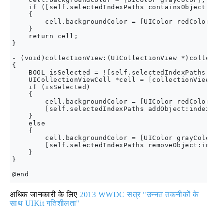
    if ([self.selectedIndexPaths containsObject:in
    {

        cell.backgroundColor = [UIColor redColor];
    }

    return cell;

}

- (void)collectionView:(UICollectionView *)collect
{

    BOOL isSelected = ![self.selectedIndexPaths co
    UICollectionViewCell *cell = [collectionView c
    if (isSelected)

    {

        cell.backgroundColor = [UIColor redColor];
        [self.selectedIndexPaths addObject:indexPa
    }

    else

    {

        cell.backgroundColor = [UIColor grayColor]
        [self.selectedIndexPaths removeObject:inde
    }

}

अधिक जानकारी के लिए
2013 WWDC सत्र "उन्नत तकनीकों के
साथ UIKit गतिशीलता"