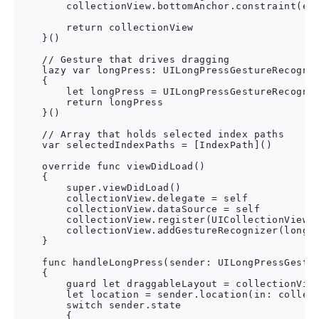
        collectionView.bottomAnchor.constraint(equ
        return collectionView

    }()

    // Gesture that drives dragging

    lazy var longPress: UILongPressGestureRecogniz
    {

        let longPress = UILongPressGestureRecogniz
        return longPress

    }()

    // Array that holds selected index paths

    var selectedIndexPaths = [IndexPath]()

    override func viewDidLoad()

    {

        super.viewDidLoad()

        collectionView.delegate = self

        collectionView.dataSource = self

        collectionView.register(UICollectionViewCe
        collectionView.addGestureRecognizer(longPr
    }

    func handleLongPress(sender: UILongPressGestur
    {

        guard let draggableLayout = collectionView
        let location = sender.location(in: collect
        switch sender.state

        {
