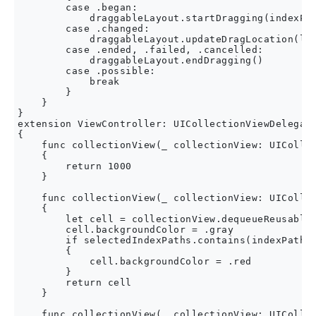
        case .began:

            draggableLayout.startDragging(indexPat
        case .changed:

            draggableLayout.updateDragLocation(loc
        case .ended, .failed, .cancelled:

            draggableLayout.endDragging()

        case .possible:

            break

        }

    }

}

extension ViewController: UICollectionViewDelegate
{

    func collectionView(_ collectionView: UICollec
    {

        return 1000

    }

    func collectionView(_ collectionView: UICollec
    {

        let cell = collectionView.dequeueReusableC
        cell.backgroundColor = .gray

        if selectedIndexPaths.contains(indexPath) 
        {

            cell.backgroundColor = .red

        }

        return cell

    }

    func collectionView(_ collectionView: UICollec