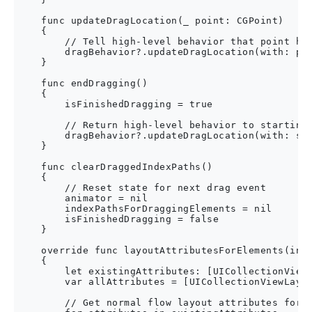
    func updateDragLocation(_ point: CGPoint)

    {

        // Tell high-level behavior that point has
        dragBehavior?.updateDragLocation(with: poi
    }

    func endDragging()

    {

        isFinishedDragging = true

        // Return high-level behavior to starting 
        dragBehavior?.updateDragLocation(with: sta
    }

    func clearDraggedIndexPaths()

    {

        // Reset state for next drag event

        animator = nil

        indexPathsForDraggingElements = nil

        isFinishedDragging = false

    }

    override func layoutAttributesForElements(in r
    {

        let existingAttributes: [UICollectionViewL
        var allAttributes = [UICollectionViewLayou
        // Get normal flow layout attributes for n