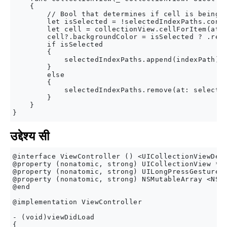
    {

        // Bool that determines if cell is being s
        let isSelected = !selectedIndexPaths.conta
        let cell = collectionView.cellForItem(at: 
        cell?.backgroundColor = isSelected ? .red 
        if isSelected

        {

            selectedIndexPaths.append(indexPath)

        }

        else

        {

            selectedIndexPaths.remove(at: selected
        }

    }

उद्देश्य सी
@interface ViewController () <UICollectionViewDele
@property (nonatomic, strong) UICollectionView *co
@property (nonatomic, strong) UILongPressGestureRe
@property (nonatomic, strong) NSMutableArray <NSIn
@end

@implementation ViewController

- (void)viewDidLoad

{
