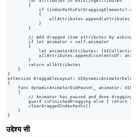
        for attributes in existingAttributes

        {

            if (indexPathsForDraggingElements?.con
            {

                allAttributes.append(attributes)

            }

        }

        // Add dragged item attributes by asking a
        if let animator = self.animator

        {

            let animatorAttributes: [UICollectionV
            allAttributes.append(contentsOf: anima
        }

        return allAttributes

    }

}

extension DraggableLayout: UIDynamicAnimatorDelega
{

    func dynamicAnimatorDidPause(_ animator: UIDyn
    {

        // Animator has paused and done dragging; 
        guard isFinishedDragging else { return }

        clearDraggedIndexPaths()

    }

उद्देश्य सी