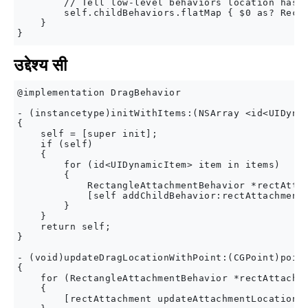
        // Tell low-level behaviors location has c
        self.childBehaviors.flatMap { $0 as? Recta
    }

उद्देश्य सी
@implementation DragBehavior

- (instancetype)initWithItems:(NSArray <id<UIDynam
{

    self = [super init];

    if (self)

    {

        for (id<UIDynamicItem> item in items)

        {

            RectangleAttachmentBehavior *rectAttac
            [self addChildBehavior:rectAttachment]
        }

    }

    return self;

}

- (void)updateDragLocationWithPoint:(CGPoint)point
{

    for (RectangleAttachmentBehavior *rectAttachme
    {

        [rectAttachment updateAttachmentLocationWi