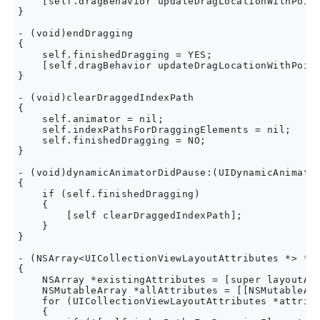
    [self.dragBehavior updateDragLocationWithPoint
}

- (void)endDragging

{

    self.finishedDragging = YES;

    [self.dragBehavior updateDragLocationWithPoint
}

- (void)clearDraggedIndexPath

{

    self.animator = nil;

    self.indexPathsForDraggingElements = nil;

    self.finishedDragging = NO;

}

- (void)dynamicAnimatorDidPause:(UIDynamicAnimator
{

    if (self.finishedDragging)

    {

        [self clearDraggedIndexPath];

    }

}

- (NSArray<UICollectionViewLayoutAttributes *> *)l
{

    NSArray *existingAttributes = [super layoutAtt
    NSMutableArray *allAttributes = [[NSMutableArr
    for (UICollectionViewLayoutAttributes *attribu
    {
