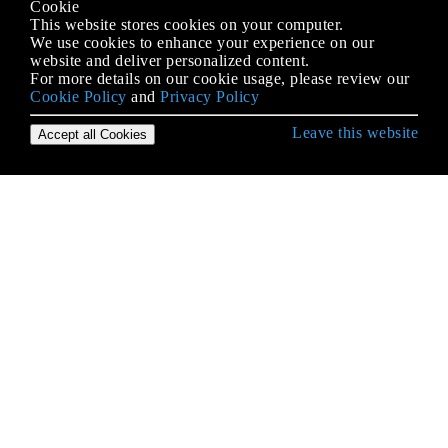
Cookie
This website stores cookies on your computer.
We use cookies to enhance your experience on our
website and deliver personalized content.
For more details on our cookie usage, please review our
Cookie Policy
and
Privacy Policy
Leave this website
Accept all Cookies
IOS के साथ शुरुआत करना
3 डी टच
AFNetworking
AirDrop
Alamofire
AppDelegate
Autolayout में कंटेंट हगिंग / सामग्री संपीड़न
AVPlayer और AVPlayerViewController
AVSpeechSynthesizer