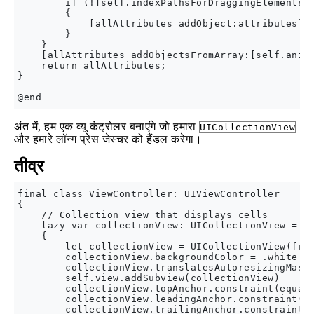
        if (![self.indexPathsForDraggingElements c
        {

            [allAttributes addObject:attributes];

        }

    }

    [allAttributes addObjectsFromArray:[self.anima
    return allAttributes;

}

अंत में, हम एक व्यू कंट्रोलर बनाएंगे जो हमारा
UICollectionView
और हमारे लॉन्ग प्रेस जेस्चर को हैंडल करेगा।
तीव्र
final class ViewController: UIViewController

{

    // Collection view that displays cells

    lazy var collectionView: UICollectionView =

    {

        let collectionView = UICollectionView(fram
        collectionView.backgroundColor = .white

        collectionView.translatesAutoresizingMaskI
        self.view.addSubview(collectionView)

        collectionView.topAnchor.constraint(equalT
        collectionView.leadingAnchor.constraint(eq
        collectionView.trailingAnchor.constraint(e