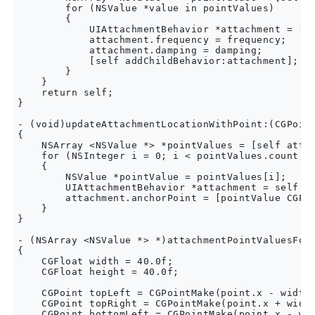
        for (NSValue *value in pointValues)

        {

            UIAttachmentBehavior *attachment = [[U
            attachment.frequency = frequency;

            attachment.damping = damping;

            [self addChildBehavior:attachment];

        }

    }

    return self;

}

- (void)updateAttachmentLocationWithPoint:(CGPoint
{

    NSArray <NSValue *> *pointValues = [self attac
    for (NSInteger i = 0; i < pointValues.count; i
    {

        NSValue *pointValue = pointValues[i];

        UIAttachmentBehavior *attachment = self.ch
        attachment.anchorPoint = [pointValue CGPoi
    }

}

- (NSArray <NSValue *> *)attachmentPointValuesForP
{

    CGFloat width = 40.0f;

    CGFloat height = 40.0f;

    CGPoint topLeft = CGPointMake(point.x - width 
    CGPoint topRight = CGPointMake(point.x + width
    CGPoint bottomLeft = CGPointMake(point.x - wid