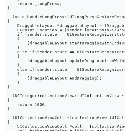
    return _longPress;

}

- (void)handleLongPress:(UILongPressGestureRecogni
{

    DraggableLayout *draggableLayout = (DraggableL
    CGPoint location = [sender locationInView:self
    if (sender.state == UIGestureRecognizerStateBe
    {

        [draggableLayout startDraggingWithIndexPat
    }

    else if(sender.state == UIGestureRecognizerSta
    {

        [draggableLayout updateDragLoactionWithPoi
    }

    else if(sender.state == UIGestureRecognizerSta
    {

        [draggableLayout endDragging];

    }

}

- (NSInteger)collectionView:(UICollectionView *)co
{

    return 1000;

}

- (UICollectionViewCell *)collectionView:(UICollec
{

    UICollectionViewCell *cell = [collectionView d
    cell.backgroundColor = [UIColor grayColor];
