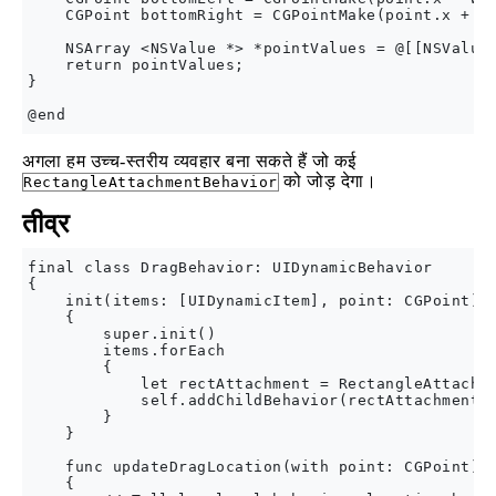
    CGPoint bottomRight = CGPointMake(point.x + wi
    NSArray <NSValue *> *pointValues = @[[NSValue 
    return pointValues;

}

अगला हम उच्च-स्तरीय व्यवहार बना सकते हैं जो कई
को जोड़ देगा।
RectangleAttachmentBehavior
तीव्र
final class DragBehavior: UIDynamicBehavior

{

    init(items: [UIDynamicItem], point: CGPoint)

    {

        super.init()

        items.forEach

        {

            let rectAttachment = RectangleAttachme
            self.addChildBehavior(rectAttachment)

        }

    }

    func updateDragLocation(with point: CGPoint)

    {
