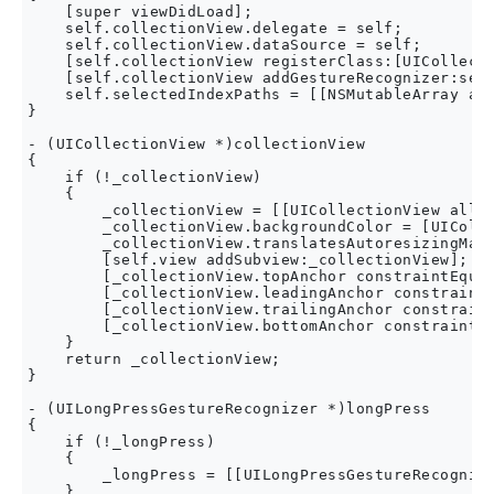
    [super viewDidLoad];

    self.collectionView.delegate = self;

    self.collectionView.dataSource = self;

    [self.collectionView registerClass:[UICollecti
    [self.collectionView addGestureRecognizer:self
    self.selectedIndexPaths = [[NSMutableArray all
}

- (UICollectionView *)collectionView

{

    if (!_collectionView)

    {

        _collectionView = [[UICollectionView alloc
        _collectionView.backgroundColor = [UIColor
        _collectionView.translatesAutoresizingMask
        [self.view addSubview:_collectionView];

        [_collectionView.topAnchor constraintEqual
        [_collectionView.leadingAnchor constraintE
        [_collectionView.trailingAnchor constraint
        [_collectionView.bottomAnchor constraintEq
    }

    return _collectionView;

}

- (UILongPressGestureRecognizer *)longPress

{

    if (!_longPress)

    {

        _longPress = [[UILongPressGestureRecognize
    }
