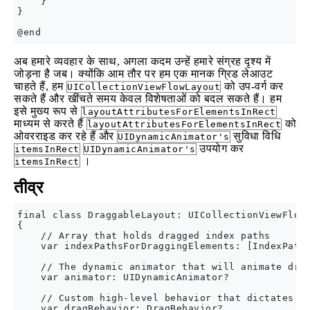
    }

}

अब हमारे व्यवहार के साथ, अगला कदम उन्हें हमारे संग्रह दृश्य में
जोड़ना है जब। क्योंकि आम तौर पर हम एक मानक ग्रिड लेआउट
चाहते हैं, हम
को उप-वर्ग कर
UICollectionViewFlowLayout
सकते हैं और खींचते समय केवल विशेषताओं को बदल सकते हैं। हम
इसे मुख्य रूप से
layoutAttributesForElementsInRect
माध्यम से करते हैं
को
layoutAttributesForElementsInRect
ओवरराइड कर रहे हैं और
सुविधा विधि
UIDynamicAnimator's
उपयोग कर
itemsInRect
UIDynamicAnimator's
।
itemsInRect
तीव्र
final class DraggableLayout: UICollectionViewFlowL
{

    // Array that holds dragged index paths

    var indexPathsForDraggingElements: [IndexPath]
    // The dynamic animator that will animate drag
    var animator: UIDynamicAnimator?

    // Custom high-level behavior that dictates dr
    var dragBehavior: DragBehavior?
