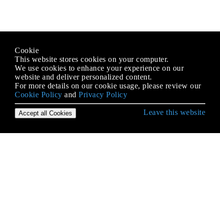
Cookie
This website stores cookies on your computer.
We use cookies to enhance your experience on our
website and deliver personalized content.
For more details on our cookie usage, please review our
Cookie Policy
and
Privacy Policy
Leave this website
Accept all Cookies
IOS के साथ शुरुआत करना
3 डी टच
AFNetworking
AirDrop
Alamofire
AppDelegate