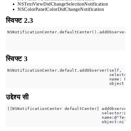
NSTextViewDidChangeSelectionNotification
NSColorPanelColorDidChangeNotification
स्विफ्ट 2.3
NSNotificationCenter.defaultCenter().addObserver(s
                                                 s
                                                 n
स्विफ्ट 3
NSNotificationCenter.default.addObserver(self, 

                                         selector:
                                         name: NSN
उद्देश्य सी
[[NSNotificationCenter defaultCenter] addObserver:
                                      selector:@se
                                      name:@"TestN