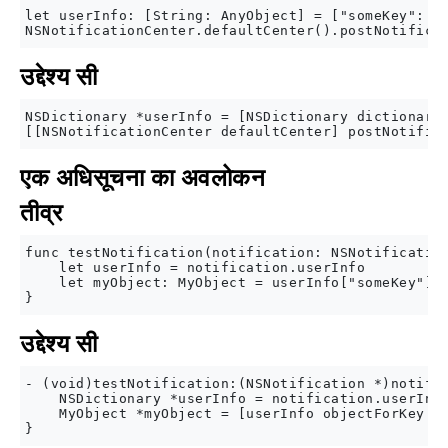
let userInfo: [String: AnyObject] = ["someKey": my
उद्देश्य सी
NSDictionary *userInfo = [NSDictionary dictionaryW
एक अधिसूचना का अवलोकन
तीव्र
func testNotification(notification: NSNotification
    let userInfo = notification.userInfo

    let myObject: MyObject = userInfo["someKey"]

उद्देश्य सी
- (void)testNotification:(NSNotification *)notific
    NSDictionary *userInfo = notification.userInfo
    MyObject *myObject = [userInfo objectForKey:@"