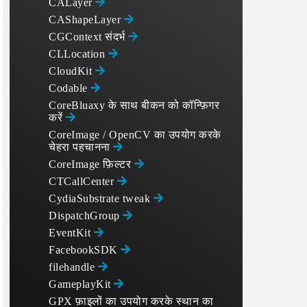
CALayer
CAShapeLayer
CGContext संदर्भ
CLLocation
CloudKit
Codable
CoreBluaxy के साथ बीकन को कॉन्फ़िगर
करें
CoreImage / OpenCV का उपयोग करके
चेहरा पहचानना
CoreImage फ़िल्टर
CTCallCenter
CydiaSubstrate tweak
DispatchGroup
EventKit
FacebookSDK
filehandle
GameplayKit
GPX फ़ाइलों का उपयोग करके स्थान का