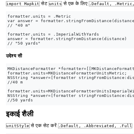
सेट
से एक के लिए
import Mapkit
units
.Default, .Metric
formatter.units = .Metric

var answer = formatter.stringFromDistance(distance
// "40 m"

formatter.units = .ImperialWithYards

answer = formatter.stringFromDistance(distance)

उद्देश्य सी
MKDistanceFormatter *formatter=[[MKDistanceFormatt
formatter.units=MKDistanceFormatterUnitsMetric;

NSString *answer=[formatter stringFromDistance:dis
//40 m

formatter.units=MKDistanceFormatterUnitsImperialWi
NSString *answer=[formatter stringFromDistance:dis
इकाई शैली
से एक सेट करें
unitStyle
.Default, .Abbreviated, .Full