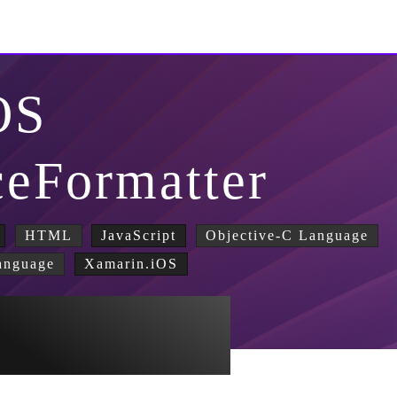
OS
eFormatter
HTML
JavaScript
Objective-C Language
anguage
Xamarin.iOS