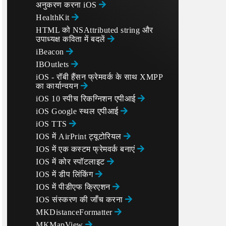
अनुकरण करना iOS
HealthKit
HTML को NSAttributed string और
उपाध्यक्ष कविता में बदलें
iBeacon
IBOutlets
iOS - रॉबी हैंसन फ्रेमवर्क के साथ XMPP
का कार्यान्वयन
iOS 10 स्पीच रिकग्निशन एपीआई
iOS Google स्थल एपीआई
iOS TTS
IOS में AirPrint ट्यूटोरियल
IOS में एक कस्टम फ्रेमवर्क बनाएं
IOS में कोर स्पॉटलाइट
IOS में डीप लिंकिंग
IOS में पीडीएफ क्रिएशन
IOS संस्करण की जाँच करना
MKDistanceFormatter
MKMapView