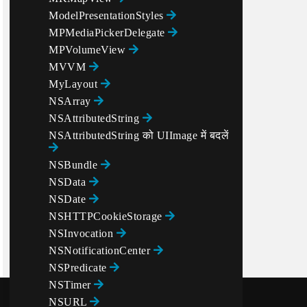
ModelPresentationStyles
MPMediaPickerDelegate
MPVolumeView
MVVM
MyLayout
NSArray
NSAttributedString
NSAttributedString को UIImage में बदलें
NSBundle
NSData
NSDate
NSHTTPCookieStorage
NSInvocation
NSNotificationCenter
NSPredicate
NSTimer
NSURL