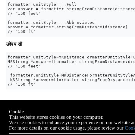
formatter.unitStyle = .Full

var answer = formatter.stringFromDistance(distance
// "150 feet"

formatter.unitStyle = .Abbreviated

answer = formatter.stringFromDistance(distance)

उद्देश्य सी
formatter.unitStyle=MKDistanceFormatterUnitStyleFu
NSString *answer=[formatter stringFromDistance:dis
// "150 feet"

 formatter.unitStyle=MKDistanceFormatterUnitStyleA
 NSString *answer=[formatter stringFromDistance:di
Modified text is an extract of the original
Stack Overflow Docu
Cookie
के तहत लाइसेंस प्राप्त है
CC BY-SA 3.0
This website stores cookies on your computer.
से संबद्ध नहीं है
Stack Overflow
We use cookies to enhance your experience on our website an
For more details on our cookie usage, please review our
Cook