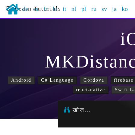
Learn Tutorials
de
es
fr
hi
it
nl
pl
ru
sv
ja
ko
i
MKDistanc
Android
C# Language
Cordova
firebase
react-native
Swift L
खोज…