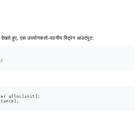
 देखते हुए, एक उपयोगकर्ता-पठनीय स्ट्रिंग आउटपुट:
)

er alloc]init];

tance];
