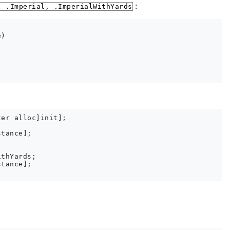
:
, .Imperial, .ImperialWithYards
)

er alloc]init];

tance];

thYards;

tance];
