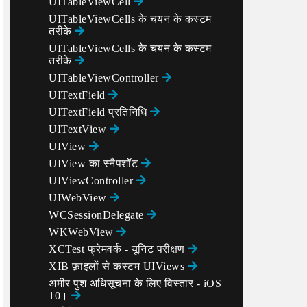
UITableViewCell
UITableViewCells के चयन के कस्टम
तरीके
UITableViewCells के चयन के कस्टम
तरीके
UITableViewController
UITextField
UITextField प्रतिनिधि
UITextView
UIView
UIView का स्नैपशॉट
UIViewController
UIWebView
WCSessionDelegate
WKWebView
XCTest फ्रेमवर्क - यूनिट परीक्षण
XIB फ़ाइलों से कस्टम UIViews
अमीर पुश अधिसूचना के लिए विस्तार - iOS
10।