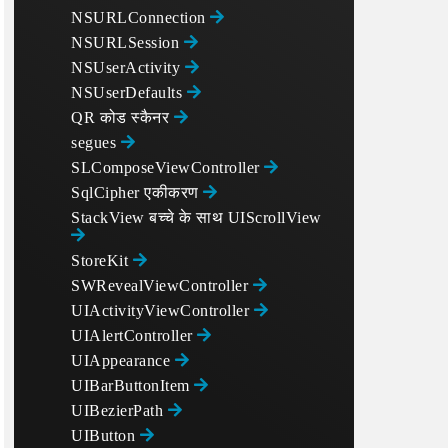
NSURLConnection
NSURLSession
NSUserActivity
NSUserDefaults
QR कोड स्कैनर
 due to parental controls for example.

segues
SLComposeViewController
SqlCipher एकीकरण
StackView बच्चे के साथ UIScrollView
StoreKit
SWRevealViewController
UIActivityViewController
UIAlertController
UIAppearance
UIBarButtonItem
UIBezierPath
UIButton