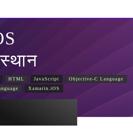
OS
 स्थान
HTML
JavaScript
Objective-C Language
anguage
Xamarin.iOS