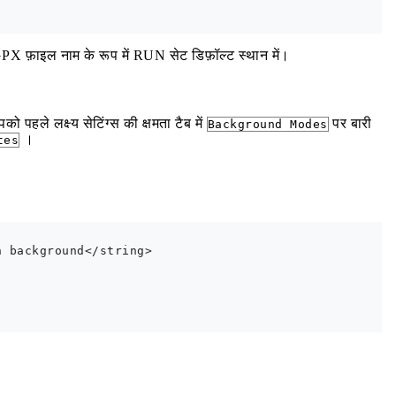
PX फ़ाइल नाम के रूप में RUN सेट डिफ़ॉल्ट स्थान में।
 पहले लक्ष्य सेटिंग्स की क्षमता टैब में
पर बारी
Background Modes
।
tes
 background</string>
