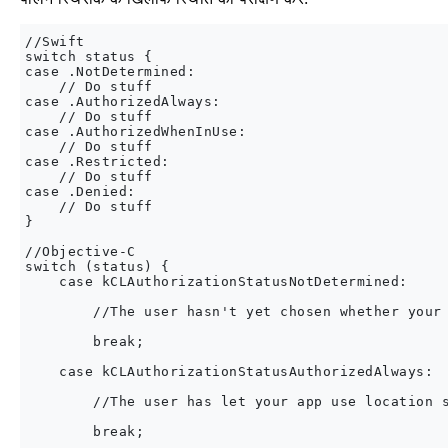
//Swift

switch status {

case .NotDetermined:

    // Do stuff

case .AuthorizedAlways:

    // Do stuff

case .AuthorizedWhenInUse:

    // Do stuff

case .Restricted:

    // Do stuff

case .Denied:

    // Do stuff

}

//Objective-C

switch (status) {

    case kCLAuthorizationStatusNotDetermined:

        //The user hasn't yet chosen whether your 
        break;

    case kCLAuthorizationStatusAuthorizedAlways:

        //The user has let your app use location s
        break;
