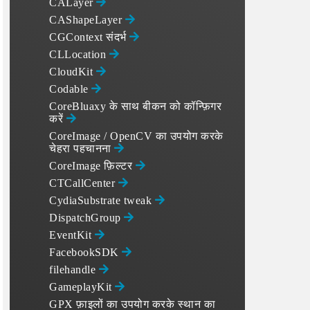
CALayer
CAShapeLayer
CGContext संदर्भ
CLLocation
CloudKit
Codable
CoreBluaxy के साथ बीकन को कॉन्फ़िगर
करें
CoreImage / OpenCV का उपयोग करके
चेहरा पहचानना
CoreImage फ़िल्टर
CTCallCenter
CydiaSubstrate tweak
DispatchGroup
EventKit
FacebookSDK
filehandle
GameplayKit
GPX फ़ाइलों का उपयोग करके स्थान का