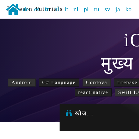
Learn Tutorials
de
es
fr
hi
it
nl
pl
ru
sv
ja
ko
i
मुख्य
Android
C# Language
Cordova
firebase
react-native
Swift L
खोज…