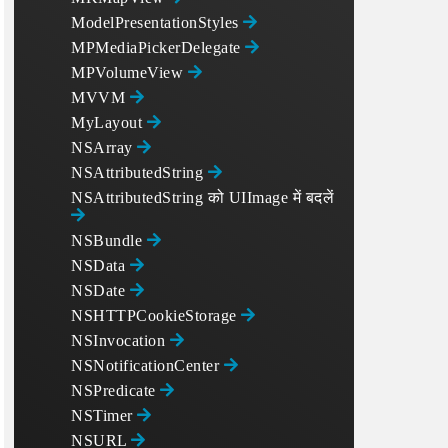
ModelPresentationStyles
MPMediaPickerDelegate
MPVolumeView
MVVM
MyLayout
NSArray
NSAttributedString
NSAttributedString को UIImage में बदलें
NSBundle
NSData
NSDate
NSHTTPCookieStorage
NSInvocation
NSNotificationCenter
NSPredicate
round.

NSTimer
NSURL