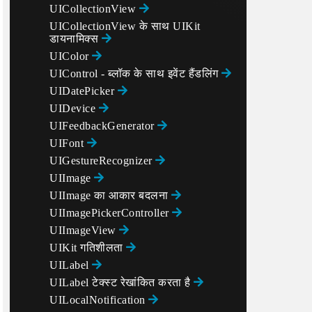
UICollectionView
UICollectionView के साथ UIKit
डायनामिक्स
UIColor
UIControl - ब्लॉक के साथ इवेंट हैंडलिंग
UIDatePicker
UIDevice
UIFeedbackGenerator
UIFont
UIGestureRecognizer
UIImage
UIImage का आकार बदलना
UIImagePickerController
UIImageView
UIKit गतिशीलता
UILabel
UILabel टेक्स्ट रेखांकित करता है
UILocalNotification