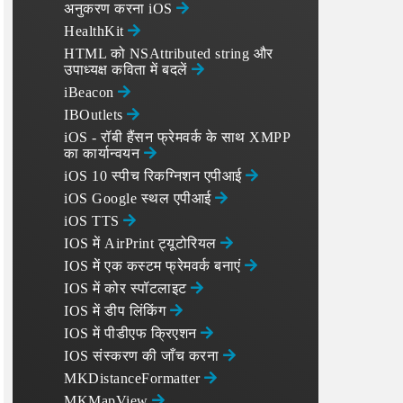
अनुकरण करना iOS
HealthKit
HTML को NSAttributed string और
उपाध्यक्ष कविता में बदलें
iBeacon
IBOutlets
iOS - रॉबी हैंसन फ्रेमवर्क के साथ XMPP
का कार्यान्वयन
iOS 10 स्पीच रिकग्निशन एपीआई
iOS Google स्थल एपीआई
iOS TTS
IOS में AirPrint ट्यूटोरियल
IOS में एक कस्टम फ्रेमवर्क बनाएं
IOS में कोर स्पॉटलाइट
IOS में डीप लिंकिंग
IOS में पीडीएफ क्रिएशन
IOS संस्करण की जाँच करना
MKDistanceFormatter
MKMapView