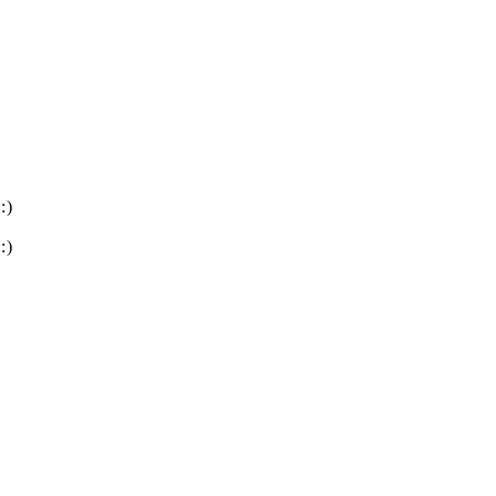
:)
:)