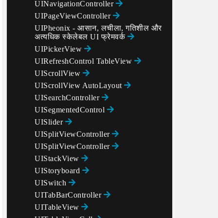
UINavigationController
UIPageViewController
UIPheonix - आसान, लचीला, गतिशील और
अत्यधिक स्केलेबल UI फ्रेमवर्क
UIPickerView
UIRefreshControl TableView
UIScrollView
UIScrollView AutoLayout
UISearchController
UISegmentedControl
UISlider
UISplitViewController
UISplitViewController
UIStackView
UIStoryboard
UISwitch
UITabBarController
UITableView