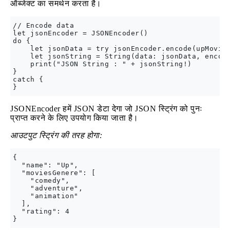
ऑब्जेक्ट का समर्थन करता है।
// Encode data

let jsonEncoder = JSONEncoder()

do {

    let jsonData = try jsonEncoder.encode(upMovie)
    let jsonString = String(data: jsonData, encodi
    print("JSON String : " + jsonString!)

}

catch {

JSONEncoder हमें JSON डेटा देगा जो JSON स्ट्रिंग को पुनः
प्राप्त करने के लिए उपयोग किया जाता है।
आउटपुट स्ट्रिंग की तरह होगा:
{

  "name": "Up",

  "moviesGenere": [

    "comedy",

    "adventure",

    "animation"

  ],

  "rating": 4
