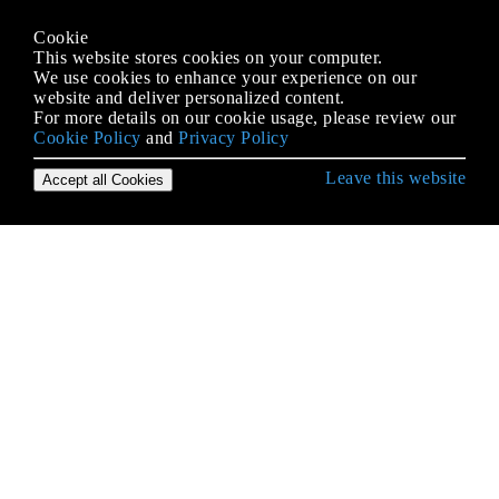
Cookie
This website stores cookies on your computer.
We use cookies to enhance your experience on our
website and deliver personalized content.
For more details on our cookie usage, please review our
Cookie Policy
and
Privacy Policy
Leave this website
Accept all Cookies
IOS के साथ शुरुआत करना
3 डी टच
AFNetworking
AirDrop
Alamofire
AppDelegate
Autolayout में कंटेंट हगिंग / सामग्री संपीड़न
AVPlayer और AVPlayerViewController