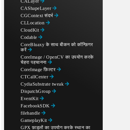
CALayer
CAShapeLayer
CGContext संदर्भ
CLLocation
CloudKit
Codable
CoreBluaxy के साथ बीकन को कॉन्फ़िगर
करें
CoreImage / OpenCV का उपयोग करके
चेहरा पहचानना
CoreImage फ़िल्टर
CTCallCenter
CydiaSubstrate tweak
DispatchGroup
EventKit
FacebookSDK
filehandle
GameplayKit
GPX फ़ाइलों का उपयोग करके स्थान का