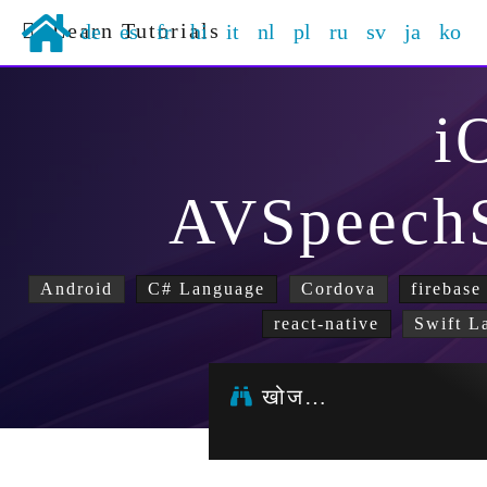
Learn Tutorials
de
es
fr
hi
it
nl
pl
ru
sv
ja
ko
i
AVSpeechS
Android
C# Language
Cordova
firebase
react-native
Swift L
खोज…