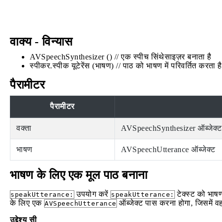
वाक्य - विन्यास
AVSpeechSynthesizer () // एक स्पीच सिंथेसाइज़र बनाता है
स्पीकर.स्पीक यूटेरेंस (भाषण) // पाठ को भाषण में परिवर्तित करता है
पैरामीटर
पैरामीटर
वक्ता
AVSpeechSynthesizer ऑब्जेक्ट
भाषण
AVSpeechUtterance ऑब्जेक्ट
भाषण के लिए एक मूल पाठ बनाना
उपयोग करें
टेक्स्ट को भाषण
speakUtterance:
speakUtterance:
के लिए एक
ऑब्जेक्ट पास करना होगा, जिसमें व
AVSpeechUtterance
उद्देश्य सी