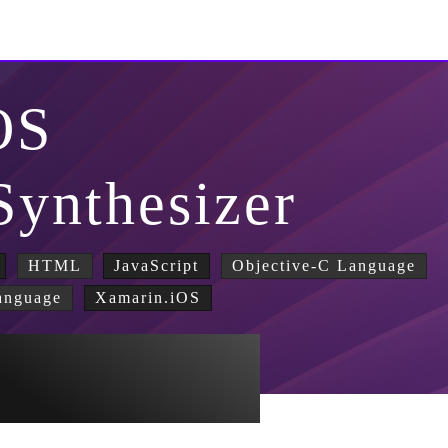
OS
ynthesizer
HTML
JavaScript
Objective-C Language
anguage
Xamarin.iOS