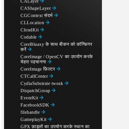
CALayer
CAShapeLayer
CGContext संदर्भ
CLLocation
CloudKit
Codable
CoreBluaxy के साथ बीकन को कॉन्फ़िगर
करें
CoreImage / OpenCV का उपयोग करके
चेहरा पहचानना
CoreImage फ़िल्टर
CTCallCenter
CydiaSubstrate tweak
DispatchGroup
EventKit
FacebookSDK
filehandle
GameplayKit
GPX फ़ाइलों का उपयोग करके स्थान का