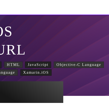
OS
URL
HTML
JavaScript
Objective-C Language
anguage
Xamarin.iOS