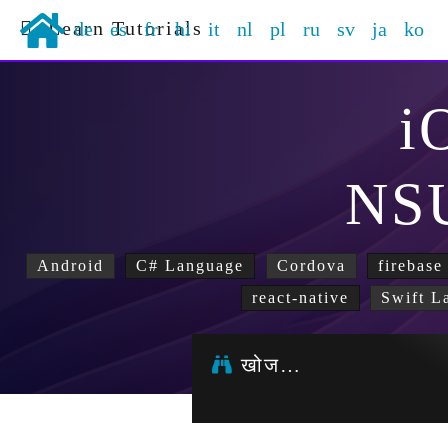
Learn Tutorials
de
es
fr
hi
it
nl
pl
ru
sv
ja
ko
i
NS
Android
C# Language
Cordova
firebase
react-native
Swift L
खोज…