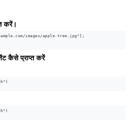
त करें।
ample.com/images/apple-tree.jpg"];

 कैसे प्राप्त करें
h")

h")
