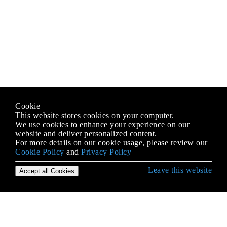
Cookie
This website stores cookies on your computer.
We use cookies to enhance your experience on our
website and deliver personalized content.
For more details on our cookie usage, please review our
Cookie Policy
and
Privacy Policy
Leave this website
Accept all Cookies
MySQL के साथ शुरुआत करना
Docker-Compose के साथ Mysql कंटेनर स्थापित करें
enum