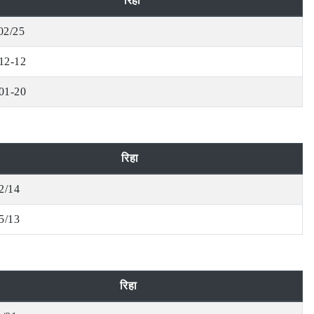
रिहा
02/25
12-12
01-20
रिहा
2/14
5/13
रिहा