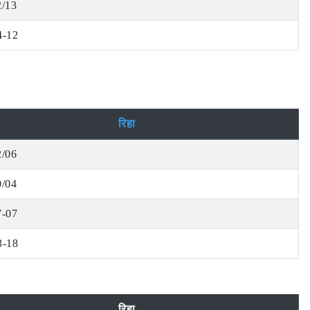
2/13
4-12
रिहा
2/06
0/04
7-07
3-18
रिहा