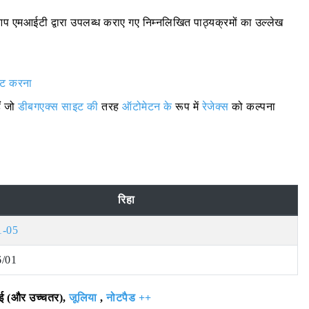
ए, आप एमआईटी द्वारा उपलब्ध कराए गए निम्नलिखित पाठ्यक्रमों का उल्लेख
ष्ट करना
ं जो
डीबगएक्स साइट की
तरह
ऑटोमेटन के
रूप में
रेजेक्स
को कल्पना
रिहा
1-05
6/01
ई (और उच्चतर),
जूलिया
,
नोटपैड ++