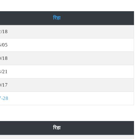
रिहा
2/18
6/05
0/18
3/21
0/17
7-28
रिहा