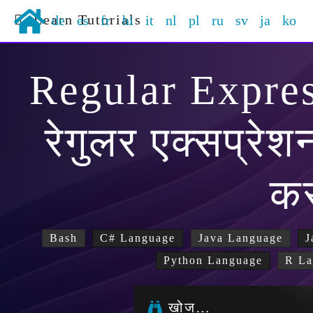
Learn Tutorials
de
es
fr
hi
it
nl
pl
ru
sv
ja
ko
Regular Expres
रेगुलर एक्सप्रे
क
Bash
C# Language
Java Language
J
Python Language
R La
खोज…