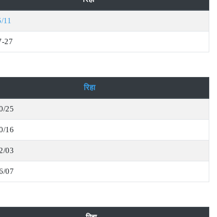
6/11
7-27
रिहा
0/25
0/16
2/03
6/07