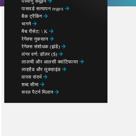
परमाणु समूहन
पासवर्ड सत्यापन regex
बैक ट्रैकिंग
भागने
मैच रीसेट: \ K
रेगेक्स नुकसान
रेगेक्स संशोधक (झंडे)
लंगर वर्ण: डॉलर ($)
लालची और आलसी क्वांटिफायर
लाहहैड और लुकहाइंड
वापस संदर्भ
शब्द सीमा
सरल पैटर्न मिलान