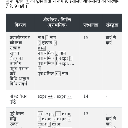
की पूर्वता
की पूर्ववर्तीता से कम है, इसलिए अभिव्यक्ति का परिणाम
+
*
7 है, 9 नहीं।
ऑपरेटर / निर्माण
विवरण
(प्राथमिक)
प्रधानता
संबद्धता
क्वालीफायर
नाम
नाम
15
बाएं से
.
कोष्टक
एक्सप
दाएं
(
)
उत्पात
new
सृजन
प्राथमिक
नाम
.
क्षेत्र का
प्राथमिक
expr
[
]
उपयोग
प्राथमिक
expr, ...
(
पहुंच प्राप्त
)
करें
प्राथमिक
नाम
::
विधि आह्वान
विधि संदर्भ
पोस्ट वेतन
expr
, expr
14
-
++
--
वृद्धि
पूर्व वेतन
expr,
expr,
13
-
++
--
वृद्धि
expr,
expr,
दाएं से
+
-
~
एकल
expr
expr,
बाएं
!