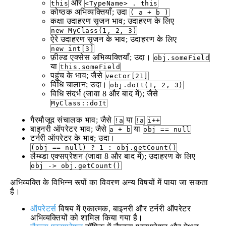
और
this
<TypeName> . this
कोष्ठक अभिव्यक्तियाँ; उदा
( a + b )
कक्षा उदाहरण सृजन भाव; उदाहरण के लिए
new MyClass(1, 2, 3)
ऐरे उदाहरण सृजन के भाव; उदाहरण के लिए
new int[3]
फ़ील्ड एक्सेस अभिव्यक्तियाँ; उदा।
obj.someField
या
this.someField
पहुंच के भाव; जैसे
vector[21]
विधि चालान; उदा।
obj.doIt(1, 2, 3)
विधि संदर्भ (जावा 8 और बाद में); जैसे
MyClass::doIt
गैरमौजूद संचालक भाव; जैसे
या
!a
!a
i++
बाइनरी ऑपरेटर भाव; जैसे
या
a + b
obj == null
टर्नरी ऑपरेटर के भाव; उदा।
(obj == null) ? 1 : obj.getCount()
लैम्ब्डा एक्सप्रेशन (जावा 8 और बाद में); उदाहरण के लिए
obj -> obj.getCount()
अभिव्यक्ति के विभिन्न रूपों का विवरण अन्य विषयों में पाया जा सकता
है।
ऑपरेटर्स
विषय में एकात्मक, बाइनरी और टर्नरी ऑपरेटर
अभिव्यक्तियों को शामिल किया गया है।