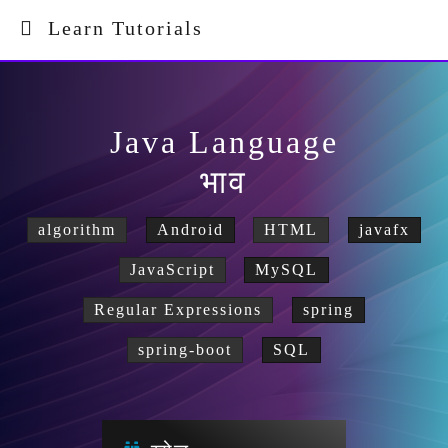
Learn Tutorials
Java Language
भाव
algorithm
Android
HTML
javafx
JavaScript
MySQL
Regular Expressions
spring
spring-boot
SQL