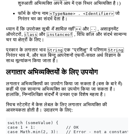
शुरुआती अभिव्यक्ति अपने आप में एक स्थिर अभिव्यक्ति है।)
फॉर्म के योग्य नाम
जो
<TypeName> . <Identifier>
निरंतर चर का संदर्भ देता है।
ध्यान दें कि उपरोक्त सूची
में शामिल नहीं
और
, असाइनमेंट
++
--
ऑपरेटरों,
और
, विधि कॉल और संदर्भ सामान्य
class
instanceof
चर या क्षेत्रों के लिए।
प्रकार के लगातार भाव
एक "प्रशिक्षु" में परिणाम
String
String
निरंतर भाव में, और चल बिन्दु आपरेशनों एफपी-सख्त अर्थ विज्ञान के
साथ मूल्यांकन किया जाता है।
लगातार अभिव्यक्तियों के लिए उपयोग
लगातार अभिव्यक्तियों का उपयोग किया जा सकता है (बस के बारे में)
कहीं भी एक सामान्य अभिव्यक्ति का उपयोग किया जा सकता है।
हालांकि, निम्नलिखित संदर्भों में उनका एक विशेष महत्व है।
स्विच स्टेटमेंट में केस लेबल के लिए लगातार अभिव्यक्ति की
आवश्यकता होती है। उदाहरण के लिए:
switch (someValue) {

case 1 + 1:            // OK

case Math.min(2, 3):   // Error - not a constant e