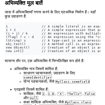
अभिव्यक्ति मूल बातें
जावा में अभिव्यक्तियाँ गणना करने के लिए प्राथमिक निर्माण हैं। यहाँ
कुछ उदाहरण हैं:
1                 // A simple literal is an expres
1 + 2             // A simple expression that adds
(i + j) / k       // An expression with multiple o
(flag) ? c : d    // An expression using the "cond
(String) s        // A type-cast is an expression

obj.test()        // A method call is an expressio
new Object()      // Creation of an object is an e
सामान्य तौर पर, एक अभिव्यक्ति में निम्नलिखित रूप होते हैं:
अभिव्यक्ति नाम जिसमें शामिल हैं:
साधारण पहचानकर्ता; उदाहरण के लिए
someIdentifier
योग्य पहचानकर्ता; जैसे
MyClass.someField
प्राइमरी जिसमें शामिल हैं:
शाब्दिक; जैसे
,
,
,
,
1
1.0
'X'
"hello"
false
और
null
कक्षा शाब्दिक अभिव्यक्ति; जैसे
MyClass.class