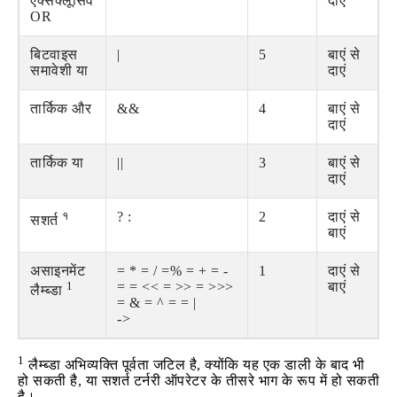
एक्सक्लूसिव
दाएं
OR
बिटवाइस
|
5
बाएं से
समावेशी या
दाएं
तार्किक और
&&
4
बाएं से
दाएं
तार्किक या
||
3
बाएं से
दाएं
१
? :
2
दाएं से
सशर्त
बाएं
असाइनमेंट
= * = / =% = + = -
1
दाएं से
1
= = << = >> = >>>
बाएं
लैम्ब्डा
= & = ^ = = |
->
1
लैम्ब्डा अभिव्यक्ति पूर्वता जटिल है, क्योंकि यह एक डाली के बाद भी
हो सकती है, या सशर्त टर्नरी ऑपरेटर के तीसरे भाग के रूप में हो सकती
है।