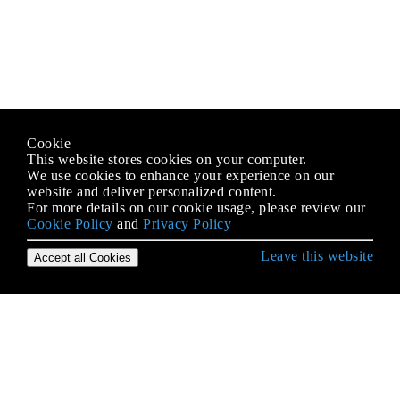
Cookie
This website stores cookies on your computer.
We use cookies to enhance your experience on our
website and deliver personalized content.
For more details on our cookie usage, please review our
Cookie Policy
and
Privacy Policy
Leave this website
Accept all Cookies
जावा भाषा से शुरुआत करना
AppDynamics और आसान एकीकरण के लिए TIBCO
BusinessWorks इंस्ट्रूमेंटेशन
Arrays
autoboxing