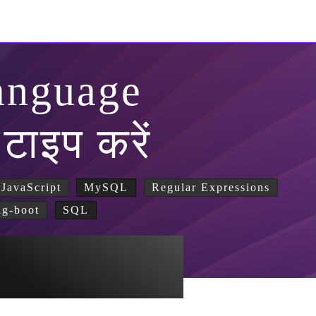
anguage
 टाइप करें
JavaScript
MySQL
Regular Expressions
ng-boot
SQL