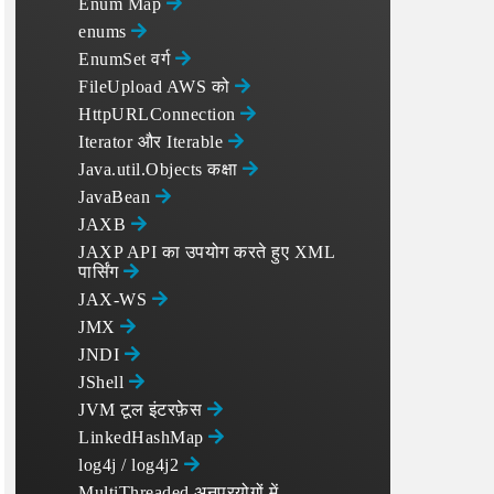
Enum Map
enums
EnumSet वर्ग
FileUpload AWS को
HttpURLConnection
Iterator और Iterable
Java.util.Objects कक्षा
JavaBean
JAXB
JAXP API का उपयोग करते हुए XML
पार्सिंग
JAX-WS
JMX
JNDI
JShell
JVM टूल इंटरफ़ेस
LinkedHashMap
log4j / log4j2
MultiThreaded अनुप्रयोगों में