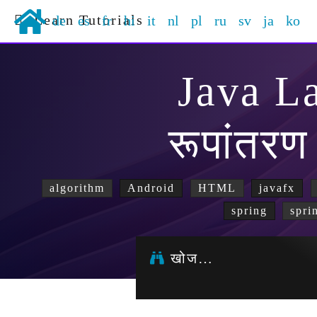
Learn Tutorials
de
es
fr
hi
it
nl
pl
ru
sv
ja
ko
Java L
रूपांतरण
algorithm
Android
HTML
javafx
spring
spri
खोज…