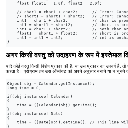
    float float1 = 1.0f, float2 = 2.0f;

    // char1 = char1 + char2;      // Error: Canno
    // short1 = short1 + short2;   // Error: Canno
    int1 = char1 + char2;          // char is prom
    int1 = short1 + short2;        // short is pro
    int1 = char1 + short2;         // both char an
    float1 = short1 + float2;      // short is pro
    int1 = int1 + int2;            // int is uncha
अगर किसी वस्तु को उदाहरण के रूप में इस्तेमाल 
यदि कोई वस्तु किसी विशेष प्रकार की है, या उस प्रकार का उपवर्ग है, तो
करता है। प्रोग्राम तब उस ऑब्जेक्ट को अपने अनुसार बनाने या न चुनने
Object obj = Calendar.getInstance();

long time = 0;

if(obj instanceof Calendar)

{

    time = ((Calendar)obj).getTime();

}

if(obj instanceof Date)

{

    time = ((Date)obj).getTime(); // This line wil