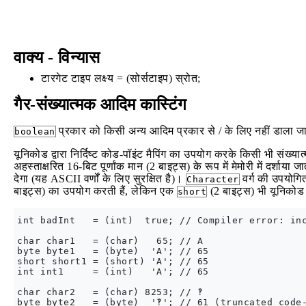
वाक्य - विन्यास
टारगेट टाइप लक्ष्य = (सोर्सटाइप) स्रोत;
गैर-संख्यात्मक आदिम कास्टिंग
प्रकार को किसी अन्य आदिम प्रकार से / के लिए नहीं डाला 
boolean
यूनिकोड द्वारा निर्दिष्ट कोड-पॉइंट मैपिंग का उपयोग करके किसी भी संख्य
अहस्ताक्षरित 16-बिट पूर्णांक मान (2 बाइट्स) के रूप में मेमोरी में दर्शाया 
देगा (यह ASCII वर्णों के लिए सुरक्षित है)।
वर्ग की उपयोगित
Character
बाइट्स) का उपयोग करती हैं, लेकिन एक
(2 बाइट्स) भी यूनिकोड 
short
int badInt   = (int)  true; // Compiler error: inc
char char1   = (char)   65; // A

byte byte1   = (byte)  'A'; // 65

short short1 = (short) 'A'; // 65

int int1     = (int)   'A'; // 65

char char2   = (char) 8253; // ‽

byte byte2   = (byte)  '‽'; // 61 (truncated code-