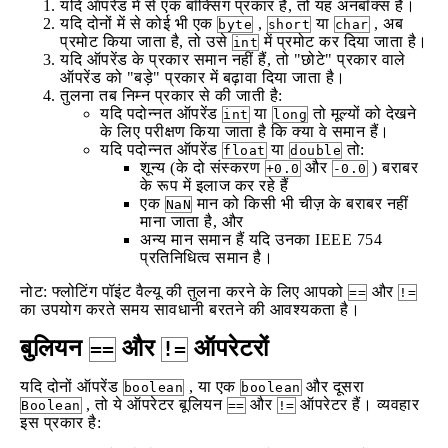
यदि ऑपरेंड में से एक बॉक्सिंग प्रकार है, तो यह अनबॉक्स है।
यदि दोनों में से कोई भी एक
,
या
, अब
byte
short
char
प्रमोट किया जाता है, तो उसे
में प्रमोट कर दिया जाता है।
int
यदि ऑपरेंड के प्रकार समान नहीं हैं, तो "छोटे" प्रकार वाले
ऑपरेंड को "बड़े" प्रकार में बढ़ावा दिया जाता है।
तुलना तब निम्न प्रकार से की जाती है:
यदि पदोन्नत ऑपरेंड
या
तो मूल्यों को देखने
int
long
के लिए परीक्षण किया जाता है कि क्या वे समान हैं।
यदि पदोन्नत ऑपरेंड
या
तो:
float
double
शून्य (के दो संस्करण
और
) बराबर
+0.0
-0.0
के रूप में इलाज कर रहे हैं
एक
मान को किसी भी चीज़ के बराबर नहीं
NaN
माना जाता है, और
अन्य मान समान हैं यदि उनका IEEE 754
प्रतिनिधित्व समान है।
नोट: फ्लोटिंग पॉइंट वैल्यू की तुलना करने के लिए आपको
और
==
!=
का उपयोग करते समय सावधानी बरतने की आवश्यकता है।
बुलियन
और
ऑपरेटरों
==
!=
यदि दोनों ऑपरेंड
, या एक
और दूसरा
boolean
boolean
, तो ये ऑपरेटर बूलियन
और
ऑपरेटर हैं। व्यवहार
Boolean
==
!=
इस प्रकार है: