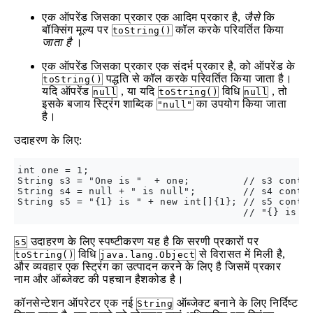
एक ऑपरेंड जिसका प्रकार एक आदिम प्रकार है,
जैसे
कि
बॉक्सिंग मूल्य पर
कॉल करके परिवर्तित किया
toString()
जाता है
।
एक ऑपरेंड जिसका प्रकार एक संदर्भ प्रकार है, को ऑपरेंड के
पद्धति से कॉल करके परिवर्तित किया जाता है।
toString()
यदि ऑपरेंड
, या यदि
विधि
, तो
null
toString()
null
इसके बजाय स्ट्रिंग शाब्दिक
का उपयोग किया जाता
"null"
है।
उदाहरण के लिए:
int one = 1;

String s3 = "One is "  + one;         // s3 contai
String s4 = null + " is null";        // s4 contai
String s5 = "{1} is " + new int[]{1}; // s5 contai
उदाहरण के लिए स्पष्टीकरण यह है कि सरणी प्रकारों पर
s5
विधि
से विरासत में मिली है,
toString()
java.lang.Object
और व्यवहार एक स्ट्रिंग का उत्पादन करने के लिए है जिसमें प्रकार
नाम और ऑब्जेक्ट की पहचान हैशकोड है।
कॉनसेन्टेशन ऑपरेटर एक नई
ऑब्जेक्ट बनाने के लिए निर्दिष्ट
String