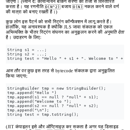
जाएगा। (ध्यान दें: कार्यान्वयन बैकिंग सरणी को तेजी से विस्तारित
करता है। यह रणनीति
बजाय
नकल करने वाले वर्ण
O(N^2)
O(N)
की मात्रा को बनाए रखती है।)
कुछ लोग इस पैटर्न को सभी स्ट्रिंग कॉन्फैक्शन में लागू करते हैं।
हालाँकि, यह अनावश्यक है क्योंकि JLS जावा संकलक को एकल
अभिव्यक्ति के भीतर स्ट्रिंग संघनन का अनुकूलन करने की
अनुमति देता
है। उदाहरण के लिए:
String s1 = ...;

String s2 = ...;    

आम तौर पर
कुछ इस तरह से bytecode संकलक द्वारा अनुकूलित
किया जाएगा;
StringBuilder tmp = new StringBuilder();

tmp.append("Hello ")

tmp.append(s1 == null ? "null" + s1);

tmp.append("Welcome to ");

tmp.append(s2 == null ? "null" + s2);

tmp.append("\n");

(JIT कंपाइलर इसे और ऑप्टिमाइज़ कर सकता है अगर यह डिसाइड