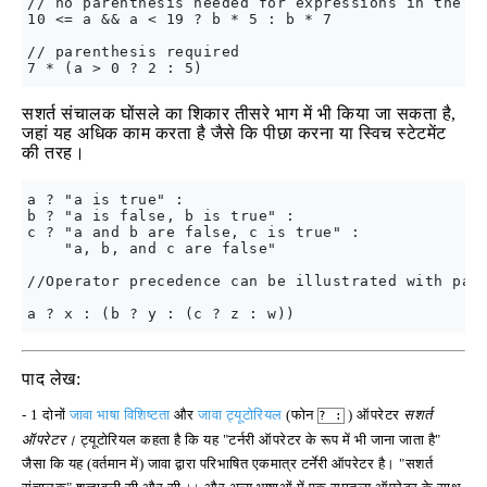
// no parenthesis needed for expressions in the 3 
10 <= a && a < 19 ? b * 5 : b * 7

// parenthesis required

सशर्त संचालक घोंसले का शिकार तीसरे भाग में भी किया जा सकता है,
जहां यह अधिक काम करता है जैसे कि पीछा करना या स्विच स्टेटमेंट
की तरह।
a ? "a is true" :

b ? "a is false, b is true" :

c ? "a and b are false, c is true" :

    "a, b, and c are false"

//Operator precedence can be illustrated with pare
पाद लेख:
- 1 दोनों
जावा भाषा विशिष्टता
और
जावा ट्यूटोरियल
(फोन
) ऑपरेटर
सशर्त
? :
ऑपरेटर।
ट्यूटोरियल कहता है कि यह "टर्नरी ऑपरेटर के रूप में भी जाना जाता है"
जैसा कि यह (वर्तमान में) जावा द्वारा परिभाषित एकमात्र टर्नेरी ऑपरेटर है। "सशर्त