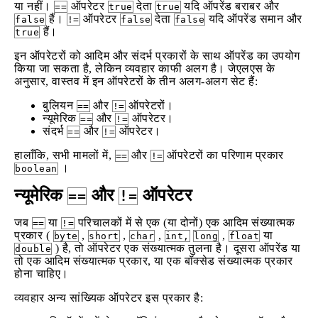
या नहीं।
ऑपरेटर
देता
यदि ऑपरेंड बराबर और
==
true
true
हैं।
ऑपरेटर
देता
यदि ऑपरेंड समान और
false
!=
false
false
हैं।
true
इन ऑपरेटरों को आदिम और संदर्भ प्रकारों के साथ ऑपरेंड का उपयोग
किया जा सकता है, लेकिन व्यवहार काफी अलग है। जेएलएस के
अनुसार, वास्तव में इन ऑपरेटरों के तीन अलग-अलग सेट हैं:
बुलियन
और
ऑपरेटरों।
==
!=
न्यूमेरिक
और
ऑपरेटर।
==
!=
संदर्भ
और
ऑपरेटर।
==
!=
हालाँकि, सभी मामलों में,
और
ऑपरेटरों का परिणाम प्रकार
==
!=
।
boolean
न्यूमेरिक
और
ऑपरेटर
==
!=
जब
या
परिचालकों में से एक (या दोनों) एक आदिम संख्यात्मक
==
!=
प्रकार (
,
,
,
,
या
byte
short
char
int,
long
float
) है, तो ऑपरेटर एक संख्यात्मक तुलना है। दूसरा ऑपरेंड या
double
तो एक आदिम संख्यात्मक प्रकार, या एक बॉक्सेड संख्यात्मक प्रकार
होना चाहिए।
व्यवहार अन्य सांख्यिक ऑपरेटर इस प्रकार है: