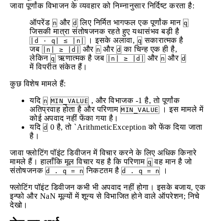
जावा पूर्णांक विभाजन के व्यवहार को निम्नानुसार निर्दिष्ट करता है:
ऑपरेंड
और
लिए निर्मित भागफल एक पूर्णांक मान
n
d
q
जिसकी मात्रा संतोषजनक रहते हुए यथासंभव बड़ी है
। इसके अलावा,
सकारात्मक है
|d ⋅ q| ≤ |n|
q
जब
और
और
का चिन्ह एक ही है,
|n| ≥ |d|
n
d
लेकिन
ऋणात्मक है जब
और
और
q
|n| ≥ |d|
n
d
में विपरीत संकेत हैं।
कुछ विशेष मामले हैं:
यदि
, और विभाजक -1 है, तो पूर्णांक
n
MIN_VALUE
अतिप्रवाह होता है और परिणाम
। इस मामले में
MIN_VALUE
कोई अपवाद नहीं फेंका गया है।
यदि
0 है, तो `ArithmeticException को फेंक दिया जाता
d
है।
जावा फ्लोटिंग पॉइंट डिवीजन में विचार करने के लिए अधिक किनारे
मामले हैं। हालाँकि मूल विचार यह है कि परिणाम
वह मान है जो
q
संतोषजनक
निकटतम है
।
d . q = n
d . q = n
फ्लोटिंग पॉइंट डिवीजन कभी भी अपवाद नहीं होगा। इसके बजाय, एक
इन्फो और NaN मूल्यों में शून्य से विभाजित होने वाले ऑपरेशन; निचे
देखो।