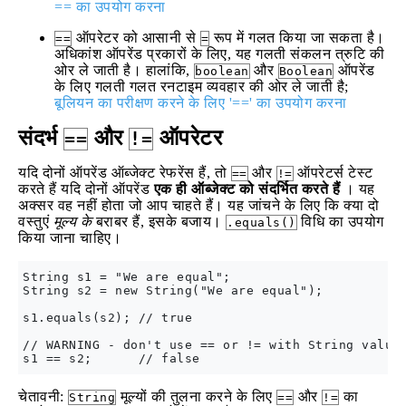
== का उपयोग करना
ऑपरेटर को आसानी से
रूप में गलत किया जा सकता है।
==
=
अधिकांश ऑपरेंड प्रकारों के लिए, यह गलती संकलन त्रुटि की
ओर ले जाती है। हालांकि,
और
ऑपरेंड
boolean
Boolean
के लिए गलती गलत रनटाइम व्यवहार की ओर ले जाती है;
बूलियन का परीक्षण करने के लिए '==' का उपयोग करना
संदर्भ
और
ऑपरेटर
==
!=
यदि दोनों ऑपरेंड ऑब्जेक्ट रेफरेंस हैं, तो
और
ऑपरेटर्स टेस्ट
==
!=
करते हैं यदि दोनों ऑपरेंड
एक ही ऑब्जेक्ट को संदर्भित करते हैं
। यह
अक्सर वह नहीं होता जो आप चाहते हैं। यह जांचने के लिए कि क्या दो
वस्तुएं
मूल्य के
बराबर हैं, इसके बजाय।
विधि का उपयोग
.equals()
किया जाना चाहिए।
String s1 = "We are equal";

String s2 = new String("We are equal");

s1.equals(s2); // true

// WARNING - don't use == or != with String values
चेतावनी:
मूल्यों की तुलना करने के लिए
और
का
String
==
!=