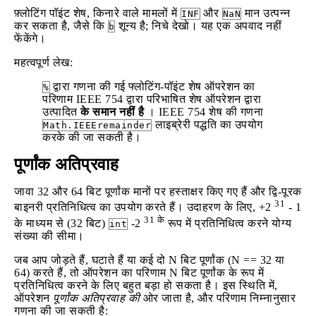
फ़्लोटिंग पॉइंट शेष, किनारे वाले मामलों में
और
मान उत्पन्न
INF
NaN
कर सकता है, जैसे कि
शून्य है; निचे देखो। यह एक अपवाद नहीं
b
फेंकेंगे।
महत्वपूर्ण लेख:
द्वारा गणना की गई फ्लोटिंग-पॉइंट शेष ऑपरेशन का
%
परिणाम IEEE 754 द्वारा परिभाषित शेष ऑपरेशन द्वारा
उत्पादित
के समान नहीं है
। IEEE 754 शेष की गणना
लाइब्रेरी पद्धति का उपयोग
Math.IEEEremainder
करके की जा सकती है।
पूर्णांक अतिप्रवाह
जावा 32 और 64 बिट पूर्णांक मानों पर हस्ताक्षर किए गए हैं और द्वि-पूरक
31
बाइनरी प्रतिनिधित्व का उपयोग करते हैं। उदाहरण के लिए, +2
- 1
31 के
के माध्यम से (32 बिट)
-2
रूप में प्रतिनिधित्व करने योग्य
int
संख्या की सीमा।
जब आप जोड़ते हैं, घटाते हैं या कई दो N बिट पूर्णांक (N == 32 या
64) करते हैं, तो ऑपरेशन का परिणाम N बिट पूर्णांक के रूप में
प्रतिनिधित्व करने के लिए बहुत बड़ा हो सकता है। इस स्थिति में,
ऑपरेशन
पूर्णांक अतिप्रवाह की
ओर जाता है, और परिणाम निम्नानुसार
गणना की जा सकती है: