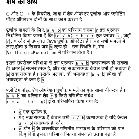
शेष का अर्थ
C और C ++ के विपरीत, जावा में शेष ऑपरेटर पूर्णांक और फ्लोटिंग
पॉइंट ऑपरेशन दोनों के साथ काम करता है।
पूर्णांक मामलों के लिए,
का परिणाम संख्या
इस प्रकार
a % b
r
निर्धारित किया जाता है कि
एक बराबर
, जहाँ
(a / b) * b + r
a
,
और
उपयुक्त Java पूर्णांक ऑपरेटर हैं। यह सभी मामलों में
/
*
+
लागू होता है सिवाय जब
शून्य हो। उस स्थिति में, शेष
b
में परिणाम होता है।
ArithmeticException
इससे उपरोक्त परिभाषा से इस प्रकार
नकारात्मक हो सकता
a % b
ही अगर
नकारात्मक है, और यह सकारात्मक केवल तभी हो सकता है
a
सकारात्मक है। इसके अलावा, की भयावहता
हमेशा की
a
a % b
भयावहता से कम है
।
b
फ्लोटिंग पॉइंट शेष ऑपरेशन पूर्णांक मामले का एक सामान्यीकरण है।
का परिणाम शेष
है जिसे गणितीय संबंध
a % b
r
द्वारा परिभाषित किया गया है:
r = a - (b ⋅ q)
एक पूर्णांक है,
q
यह नकारात्मक है केवल तभी
ऋणात्मक है यदि केवल
a / b
धनात्मक है, और
a / b
और
के वास्तविक गणितीय भागफल के परिमाण को पार
a
b
किए बिना इसका परिमाण जितना संभव हो उतना बड़ा है।