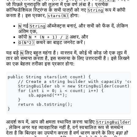
जो पिछले पुनरावृत्ति की तुलना में एक वर्ण लंबा है। प्रत्येक
कॉन्फिडेंशियल स्ट्रिंग्स के सभी पात्रों को नए
रूप में कॉपी
String
करता है। इस प्रकार,
होगा:
stars(N)
नई
ऑब्जेक्ट्स बनाएं, और सभी को फेंक दें, लेकिन
N
String
अंतिम एक,
कॉपी
अक्षर, और
N * (N + 1) / 2
कचरे का बाइट जनरेट करें।
O(N^2)
यह बड़े
लिए बहुत महंगा है। वास्तव में, कोई भी कोड जो एक लूप में
N
तार को समाप्‍त करता है, इस समस्‍या के लिए उत्तरदायी है। इसे लिखने
का एक बेहतर तरीका इस प्रकार होगा:
public String stars(int count) {

    // Create a string builder with capacity 'coun
    StringBuilder sb = new StringBuilder(count);

    for (int i = 0; i < count; i++) {

        sb.append("*");

    }

    return sb.toString();

आदर्श रूप में, आप की क्षमता स्थापित करना चाहिए
StringBuilder
, लेकिन अगर यह व्यावहारिक नहीं है, वर्ग स्वचालित रूप से समर्थन
देता है कि बिल्डर का उपयोग करता है वर्ण धारण करने के लिए
बड़ा हो