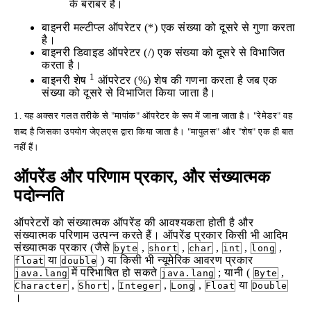
के बराबर है।
बाइनरी मल्टीप्ल ऑपरेटर (*) एक संख्या को दूसरे से गुणा करता
है।
बाइनरी डिवाइड ऑपरेटर (/) एक संख्या को दूसरे से विभाजित
करता है।
1
बाइनरी शेष
ऑपरेटर (%) शेष की गणना करता है जब एक
संख्या को दूसरे से विभाजित किया जाता है।
1. यह अक्सर गलत तरीके से "मापांक" ऑपरेटर के रूप में जाना जाता है। "रेमेडर" वह
शब्द है जिसका उपयोग जेएलएस द्वारा किया जाता है। "मापुलस" और "शेष" एक ही बात
नहीं हैं।
ऑपरेंड और परिणाम प्रकार, और संख्यात्मक
पदोन्नति
ऑपरेटरों को संख्यात्मक ऑपरेंड की आवश्यकता होती है और
संख्यात्मक परिणाम उत्पन्न करते हैं। ऑपरेंड प्रकार किसी भी आदिम
संख्यात्मक प्रकार (जैसे
,
,
,
,
,
byte
short
char
int
long
या
) या किसी भी न्यूमेरिक आवरण प्रकार
float
double
में परिभाषित हो सकते
; यानी (
,
java.lang
java.lang
Byte
,
,
,
,
या
Character
Short
Integer
Long
Float
Double
।