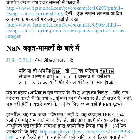
उपयोग करना ज्यादातर मामलों में
गलत
है;
http://www.riptutorial.com/java/example/16290/pitfall--
using----to-compare-strings
देखें। एक समान समस्या आदिम
आवरण के प्रकारों पर लागू होती है; देखें
http://www.riptutorial.com/java/example/8996/pitfall--
using----to-compare-primitive-wrappers-objects-such-as-
integer
।
NaN बढ़त-मामलों के बारे में
JLS 15.21.1
निम्नलिखित बताता है:
यदि या तो ऑपरेंड
, तो
का परिणाम
NaN
==
false
लेकिन परिणाम का
। वास्तव में, परीक्षण
!=
true
यदि और केवल यदि
का मान
।
x != x
true
x
NaN
यह व्यवहार (अधिकांश प्रोग्रामर के लिए) अप्रत्याशित है। यदि आप
परीक्षण करते हैं कि क्या
मान स्वयं के बराबर है, तो उत्तर है "नहीं,
NaN
यह नहीं है!"। दूसरे शब्दों में,
के लिए
बाध्य
नहीं है
मूल्यों।
==
NaN
हालांकि, यह एक जावा "विषमता" नहीं है, यह व्यवहार IEEE 754
फ़्लोटिंग-पॉइंट मानकों में निर्दिष्ट है, और आप पाएंगे कि यह अधिकांश
आधुनिक प्रोग्रामिंग भाषाओं द्वारा कार्यान्वित किया गया है। (अधिक
जानकारी के लिए,
http://stackoverflow.com/a/1573715/139985
देखें
... यह देखते हुए कि यह किसी ऐसे व्यक्ति द्वारा लिखा गया है जो