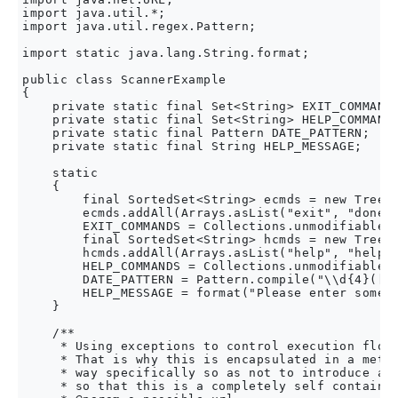
import java.util.*;

import java.util.regex.Pattern;

import static java.lang.String.format;

public class ScannerExample

{

    private static final Set<String> EXIT_COMMANDS
    private static final Set<String> HELP_COMMANDS
    private static final Pattern DATE_PATTERN;

    private static final String HELP_MESSAGE;

    static

    {

        final SortedSet<String> ecmds = new TreeSe
        ecmds.addAll(Arrays.asList("exit", "done",
        EXIT_COMMANDS = Collections.unmodifiableSo
        final SortedSet<String> hcmds = new TreeSe
        hcmds.addAll(Arrays.asList("help", "helpi"
        HELP_COMMANDS = Collections.unmodifiableSe
        DATE_PATTERN = Pattern.compile("\\d{4}([-\
        HELP_MESSAGE = format("Please enter some d
    }

    /**

     * Using exceptions to control execution flow 
     * That is why this is encapsulated in a metho
     * way specifically so as not to introduce any
     * so that this is a completely self contained