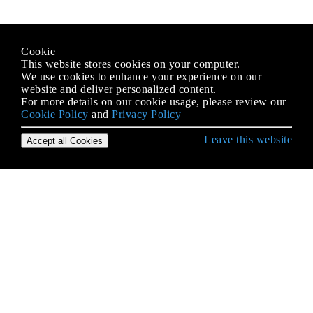
Cookie
This website stores cookies on your computer.
We use cookies to enhance your experience on our
website and deliver personalized content.
For more details on our cookie usage, please review our
Cookie Policy
and
Privacy Policy
Leave this website
Accept all Cookies
जावा भाषा से शुरुआत करना
AppDynamics और आसान एकीकरण के लिए TIBCO
BusinessWorks इंस्ट्रूमेंटेशन
Arrays
autoboxing
BigDecimal
BigInteger