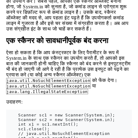
का उपयोग करें। सबसे पहले, आपको एक स्कैनर ऑब्जेक्ट बनाना
होगा, जो System.in को सुनता है, जो कमांड लाइन से प्रोग्राम शुरू
करने पर डिफ़ॉल्ट रूप से कमांड लाइन है। उसके बाद, स्कैनर
ऑब्जेक्ट की मदद से, आप पहला इंट पढ़ते हैं कि उपयोगकर्ता कमांड
लाइन में गुजरता है और इसे चर संख्या में संग्रहीत करता है। अब आप
उस संग्रहीत इंट के साथ जो चाहें कर सकते हैं।
एक स्कैनर को सावधानीपूर्वक बंद करना
ऐसा हो सकता है कि आप कंस्ट्रक्टर के लिए पैरामीटर के रूप में
System.in के साथ एक स्कैनर का उपयोग करते हैं, तो आपको इस
बात की जानकारी होनी चाहिए कि स्कैनर को बंद करने से इनपुटस्ट्रीम
भी बंद हो जाएगी जो आगे दे रही है कि प्रत्येक उस इनपुट को पढ़ने का
प्रयास करे (या कोई अन्य स्कैनर ऑब्जेक्ट) एक
को फेंक देगा।
java.util.NoSuchElementException
या
java.util.NoSuchElementException
java.lang.IllegalStateException
उदाहरण:
    Scanner sc1 = new Scanner(System.in);

    Scanner sc2 = new Scanner(System.in);

    int x1 = sc1.nextInt();

    sc1.close();

    // java.util.NoSuchElementException
