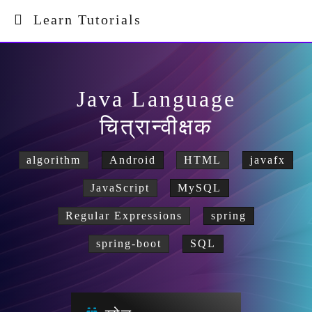
Learn Tutorials
Java Language
चित्रान्वीक्षक
algorithm
Android
HTML
javafx
JavaScript
MySQL
Regular Expressions
spring
spring-boot
SQL