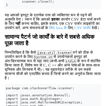
        scanner.close();

यह आपको इनपुट के प्रत्येक तत्व को व्यक्तिगत रूप से पढ़ने की
अनुमति देगा। ध्यान दें कि आपको
इसका
उपयोग CSV डेटा पार्स करने
के लिए
नहीं
करना चाहिए, इसके बजाय, एक CSV पार्सर लाइब्रेरी का
उपयोग करें, अन्य संभावनाओं के
लिए Java के
लिए
CSV पार्सर
देखें।
सामान्य पैटर्न जो कार्यों के बारे में सबसे अधिक
पूछा जाता है
निम्नलिखित है कि कैसे
वर्ग को ठीक से
java.util.Scanner
उपयोग करने के लिए
से उपयोगकर्ता इनपुट को
System.in
अंतःक्रियात्मक रूप से पढ़ा जाए (कभी-कभी
के रूप में संदर्भित
stdin
किया जाता है, विशेष रूप से C, C ++ और अन्य भाषाओं के साथ-साथ
यूनिक्स और लिनक्स में भी)। यह मुहावरेदार तरीके से उन सबसे
सामान्य चीजों को प्रदर्शित करता है जिन्हें करने का अनुरोध किया जाता
है।
package com.stackoverflow.scanner;

import javax.annotation.Nonnull;

import java.math.BigInteger;

import java.net.MalformedURLException;

import java.net.URL;
