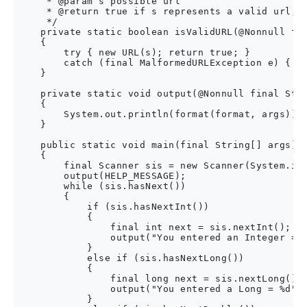
     * @param s possible url

     * @return true if s represents a valid url, f
     */

    private static boolean isValidURL(@Nonnull fin
    {

        try { new URL(s); return true; }

        catch (final MalformedURLException e) { re
    }

    private static void output(@Nonnull final Stri
    {

        System.out.println(format(format, args));

    }

    public static void main(final String[] args)

    {

        final Scanner sis = new Scanner(System.in)
        output(HELP_MESSAGE);

        while (sis.hasNext())

        {

            if (sis.hasNextInt())

            {

                final int next = sis.nextInt();

                output("You entered an Integer = %
            }

            else if (sis.hasNextLong())

            {

                final long next = sis.nextLong();

                output("You entered a Long = %d", 
            }
