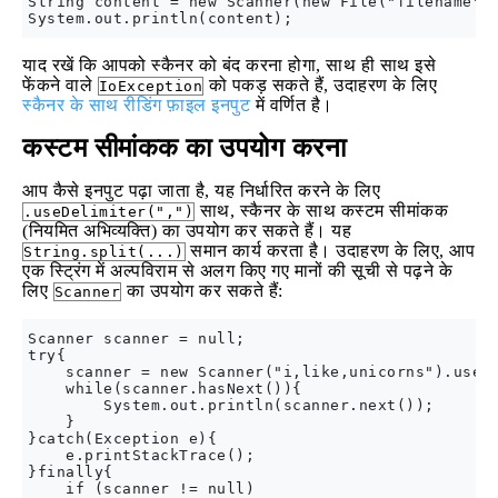
String content = new Scanner(new File("filename"))
याद रखें कि आपको स्कैनर को बंद करना होगा, साथ ही साथ इसे
फेंकने वाले
को पकड़ सकते हैं, उदाहरण के लिए
IoException
स्कैनर के साथ रीडिंग फ़ाइल इनपुट
में वर्णित है।
कस्टम सीमांकक का उपयोग करना
आप कैसे इनपुट पढ़ा जाता है, यह निर्धारित करने के लिए
साथ, स्कैनर के साथ कस्टम सीमांकक
.useDelimiter(",")
(नियमित अभिव्यक्ति) का उपयोग कर सकते हैं। यह
समान कार्य करता है। उदाहरण के लिए, आप
String.split(...)
एक स्ट्रिंग में अल्पविराम से अलग किए गए मानों की सूची से पढ़ने के
लिए
का उपयोग कर सकते हैं:
Scanner
Scanner scanner = null;

try{

    scanner = new Scanner("i,like,unicorns").useDe
    while(scanner.hasNext()){

        System.out.println(scanner.next());

    }

}catch(Exception e){

    e.printStackTrace();

}finally{

    if (scanner != null)
