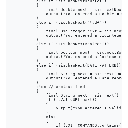
            else if (sis.hasNextDouble())

            {

                final double next = sis.nextDouble
                output("You entered a Double = %f"
            }

            else if (sis.hasNext("\\d+"))

            {

                final BigInteger next = sis.nextBi
                output("You entered a BigInteger =
            }

            else if (sis.hasNextBoolean())

            {

                final boolean next = sis.nextBoole
                output("You entered a Boolean repr
            }

            else if (sis.hasNext(DATE_PATTERN))

            {

                final String next = sis.next(DATE_
                output("You entered a Date represe
            }

            else // unclassified

            {

                final String next = sis.next();

                if (isValidURL(next))

                {

                    output("You entered a valid UR
                }

                else

                {

                    if (EXIT_COMMANDS.contains(nex