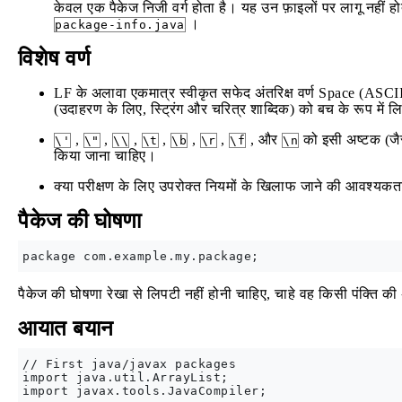
केवल एक पैकेज निजी वर्ग होता है। यह उन फ़ाइलों पर लागू नहीं होता 
।
package-info.java
विशेष वर्ण
LF के अलावा एकमात्र स्वीकृत सफेद अंतरिक्ष वर्ण Space (ASCII म
(उदाहरण के लिए, स्ट्रिंग और चरित्र शाब्दिक) को बच के रूप में 
,
,
,
,
,
,
, और
को इसी अष्टक (जै
\'
\"
\\
\t
\b
\r
\f
\n
किया जाना चाहिए।
क्या परीक्षण के लिए उपरोक्त नियमों के खिलाफ जाने की आवश्यकत
पैकेज की घोषणा
पैकेज की घोषणा रेखा से लिपटी नहीं होनी चाहिए, चाहे वह किसी पंक्ति
आयात बयान
// First java/javax packages

import java.util.ArrayList;

import javax.tools.JavaCompiler;
