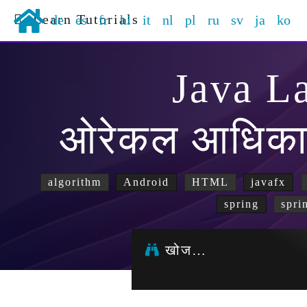
Learn Tutorials
de
es
fr
hi
it
nl
pl
ru
sv
ja
ko
Java L
ओरेकल आधिका
algorithm
Android
HTML
javafx
spring
spri
खोज…