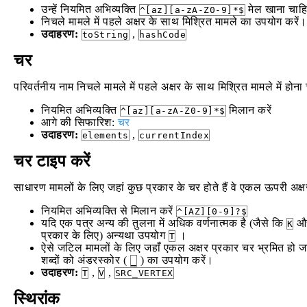
उन्हें नियमित अभिव्यक्ति
मेल खाना चाह
^[az][a-zA-Z0-9]*$
निचले मामले में पहले अक्षर के साथ मिश्रित मामले का उपयोग करें।
उदाहरण:
,
toString
hashCode
चर
परिवर्तनीय नाम निचले मामले में पहले अक्षर के साथ मिश्रित मामले में होना
नियमित अभिव्यक्ति
मिलान करें
^[az][a-zA-Z0-9]*$
आगे की सिफारिश:
चर
उदाहरण:
,
elements
currentIndex
चर टाइप करें
साधारण मामलों के लिए जहां कुछ प्रकार के चर होते हैं वे एकल ऊपरी अक्
नियमित अभिव्यक्ति से मिलान करें
^[AZ][0-9]?$
यदि एक पत्र अन्य की तुलना में अधिक वर्णनात्मक है (जैसे कि
औ
K
प्रकार के लिए) अन्यथा उपयोग
।
T
ऐसे जटिल मामलों के लिए जहाँ एकल अक्षर प्रकार चर भ्रमित हो जाते
शब्दों को अंडरस्कोर (
) का उपयोग करें।
_
उदाहरण:
,
,
T
V
SRC_VERTEX
स्थिरांक