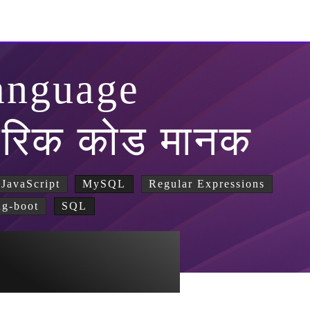
anguage
रिक कोड मानक
JavaScript
MySQL
Regular Expressions
ng-boot
SQL