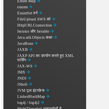
Enum Map
enums
EnumSet वर्ग
FileUpload AWS को
HttpURLConnection
Iterator और Iterable
Java.util.Objects कक्षा
JavaBean
JAXB
JAXP API का उपयोग करते हुए XML
पार्सिंग
JAX-WS
JMX
JNDI
JShell
JVM टूल इंटरफ़ेस
LinkedHashMap
log4j / log4j2
MultiThreaded अनुप्रयोगों में