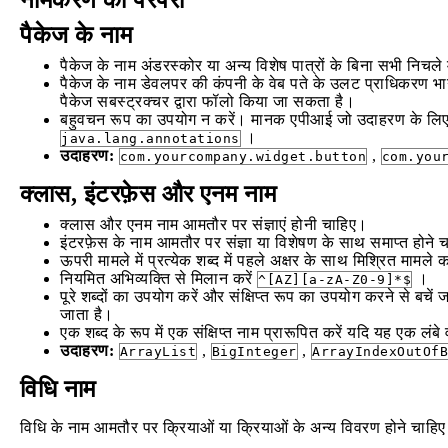
नामकरण की परंपरा
पैकेज के नाम
पैकेज के नाम अंडरस्कोर या अन्य विशेष पात्रों के बिना सभी निचले
पैकेज के नाम डेवलपर की कंपनी के वेब पते के उलट प्राधिकरण भाग से श
पैकेज सबस्ट्रक्चर द्वारा फॉलो किया जा सकता है।
बहुवचन रूप का उपयोग न करें। मानक एपीआई जो उदाहरण के लिए 
।
java.lang.annotations
उदाहरण:
,
com.yourcompany.widget.button
com.you
क्लास, इंटरफ़ेस और एनम नाम
क्लास और एनम नाम आमतौर पर संज्ञाएं होनी चाहिए।
इंटरफ़ेस के नाम आमतौर पर संज्ञा या विशेषण के साथ समाप्त होने च
ऊपरी मामले में प्रत्येक शब्द में पहले अक्षर के साथ मिश्रित मामले
नियमित अभिव्यक्ति से मिलान करें
।
^[AZ][a-zA-Z0-9]*$
पूरे शब्दों का उपयोग करें और संक्षिप्त रूप का उपयोग करने से बचे
जाता है।
एक शब्द के रूप में एक संक्षिप्त नाम प्रारूपित करें यदि यह एक लंबे 
उदाहरण:
,
,
ArrayList
BigInteger
ArrayIndexOutOfB
विधि नाम
विधि के नाम आमतौर पर क्रियाओं या क्रियाओं के अन्य विवरण होने चाहिए