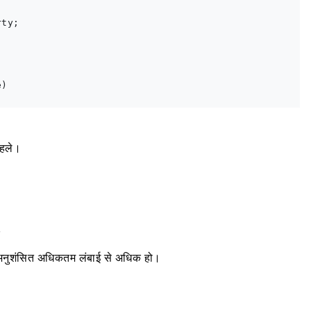
ty;

)

पहले।
क
की अनुशंसित अधिकतम लंबाई से अधिक हो।