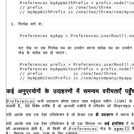
Preferences myAppWithPrefix = prefix.node("co
// prefix          is /one/two/three

निरपेक्ष मार्ग से:
रूट नोड पर एक निरपेक्ष पथ का उपयोग करना सापेक्ष पथ का उपयोग
नोड के सापेक्ष हल हो जाएगा।
Preferences prefix = Preferences.userRoot().n
Preferences myAppWitoutPrefix = prefix.node("
// prefix            is /one/two/three

कई अनुप्रयोगों के उदाहरणों में समन्वय वरीयताएँ पहुँच
Preferences
सभी उदाहरण हमेशा एकल जावा वर्चुअल मशीन (JVM) के थ्रेड्
सकती हैं, ऐसे विशेष तरीके हैं जो आभासी मशीनों में परिवर्तन को सिंक्रनाइज
यदि आपके पास एक ऐसा एप्लिकेशन है जो केवल एक
ही उदाहरण
में चलना ह
यदि आपके पास एक ऐसा एप्लिकेशन है जो एक सिस्टम पर
कई इंस्टेंसेस
में 
की आवश्यकता होती है, तो किसी भी
Preferences
नोड के
sync()
व
है। सिस्टम पर अन्य JVM के लिए दृश्यमान: