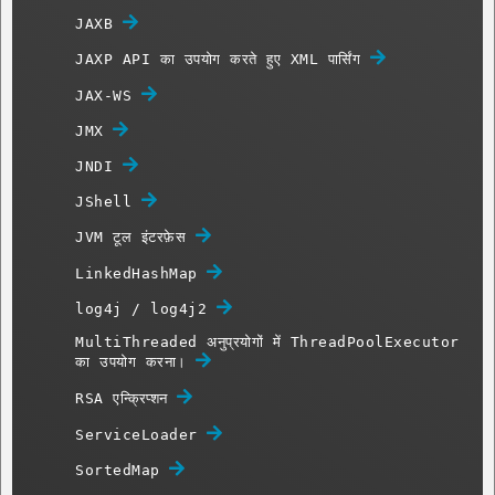
JAXB
JAXP API का उपयोग करते हुए XML पार्सिंग
JAX-WS
JMX
JNDI
JShell
JVM टूल इंटरफ़ेस
LinkedHashMap
log4j / log4j2
MultiThreaded अनुप्रयोगों में ThreadPoolExecutor
का उपयोग करना।
RSA एन्क्रिप्शन
ServiceLoader
SortedMap