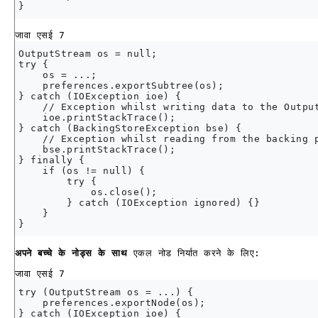
जावा एसई 7
OutputStream os = null;

try {

    os = ...;

    preferences.exportSubtree(os);

} catch (IOException ioe) {

    // Exception whilst writing data to the Output
    ioe.printStackTrace();

} catch (BackingStoreException bse) {

    // Exception whilst reading from the backing p
    bse.printStackTrace();

} finally {

    if (os != null) {

        try {

            os.close();

        } catch (IOException ignored) {}

    }

अपने बच्चे के नोड्स के साथ
एकल नोड निर्यात करने के लिए:
जावा एसई 7
try (OutputStream os = ...) {

    preferences.exportNode(os);

} catch (IOException ioe) {
