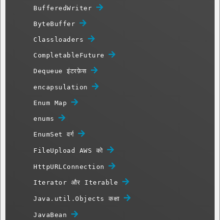
BufferedWriter
ByteBuffer
Classloaders
CompletableFuture
Dequeue इंटरफ़ेस
encapsulation
Enum Map
enums
EnumSet वर्ग
FileUpload AWS को
HttpURLConnection
Iterator और Iterable
Java.util.Objects कक्षा
JavaBean