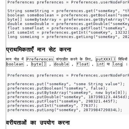
Preferences preferences = Preferences.userNodeForP
String someString = preferences.get("someKey", "th
boolean someBoolean = preferences.getBoolean("some
byte[] someByteArray = preferences.getByteArray("s
double someDouble = preferences.getDouble("someKey
float someFloat = preferences.getFloat("someKey", 
int someInt = preferences.getInt("someKey", 13232)
प्राथमिकताएँ मान सेट करना
मान नोड में
Preferences
संग्रहीत करने के लिए,
putXXX()
विधियो
boolean
,
byte[]
,
double
,
float
,
int
या
long
।
Preferences preferences = Preferences.userNodeForP
preferences.put("someKey", "some String value");

preferences.putBoolean("someKey", false);

preferences.putByteArray("someKey", new byte[0]);

preferences.putDouble("someKey", 187398123.4454d);
preferences.putFloat("someKey", 298321.445f);

preferences.putInt("someKey", 77637);

वरीयताओं का उपयोग करना