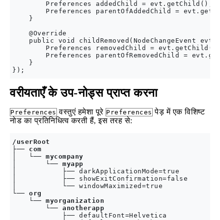
        Preferences addedChild = evt.getChild();

        Preferences parentOfAddedChild = evt.getPa
    }

    @Override

    public void childRemoved(NodeChangeEvent evt) 
        Preferences removedChild = evt.getChild();
        Preferences parentOfRemovedChild = evt.get
    }

वरीयताएँ के उप-नोड्स प्राप्त करना
वस्तुएं हमेशा पूरे
पेड़ में एक विशिष्ट
Preferences
Preferences
नोड का प्रतिनिधित्व करती हैं, इस तरह से:
/userRoot
├── 
com
│   └── 
mycompany
│       └── 
myapp
│           ├── darkApplicationMode=true

│           ├── showExitConfirmation=false

│           └── windowMaximized=true

└── 
org
    └── 
myorganization
        └── 
anotherapp
            ├── defaultFont=Helvetica
