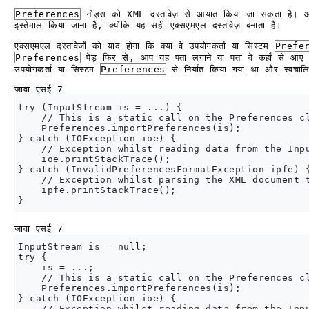
Preferences
नोड्स को XML दस्तावेज़ से आयात किया जा सकता है। 
इस्तेमाल किया जाना है, क्योंकि यह सही एक्सएमएल दस्तावेज़ बनाता है।
एक्सएमएल दस्तावेजों को याद होगा कि क्या वे उपयोगकर्ता या सिस्टम
Prefe
Preferences
पेड़ फिर से, आप यह पता लगाने या पता वे कहाँ से आए बि
उपयोगकर्ता या सिस्टम
Preferences
से निर्यात किया गया था और स्वचालित
जावा एसई 7
try (InputStream is = ...) {

    // This is a static call on the Preferences cl
    Preferences.importPreferences(is);

} catch (IOException ioe) {

    // Exception whilst reading data from the Inpu
    ioe.printStackTrace();

} catch (InvalidPreferencesFormatException ipfe) {
    // Exception whilst parsing the XML document t
    ipfe.printStackTrace();

जावा एसई 7
InputStream is = null;

try {

    is = ...;

    // This is a static call on the Preferences cl
    Preferences.importPreferences(is);

} catch (IOException ioe) {

    // Exception whilst reading data from the Inpu