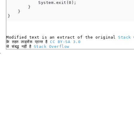
            System.exit(0);

        }

    }

Modified text is an extract of the original
Stack 
के तहत लाइसेंस प्राप्त है
CC BY-SA 3.0
से संबद्ध नहीं है
Stack Overflow