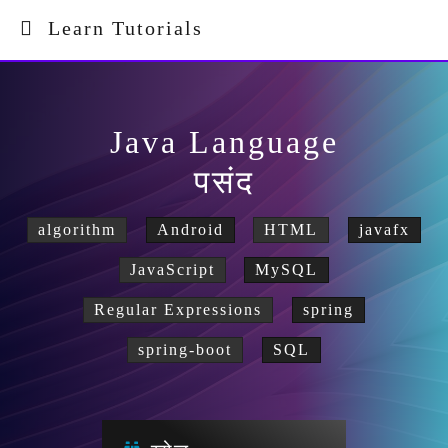
Learn Tutorials
Java Language
पसंद
algorithm
Android
HTML
javafx
JavaScript
MySQL
Regular Expressions
spring
spring-boot
SQL