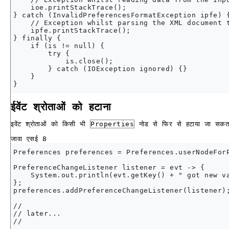
    ioe.printStackTrace();

} catch (InvalidPreferencesFormatException ipfe) {
    // Exception whilst parsing the XML document t
    ipfe.printStackTrace();

} finally {

    if (is != null) {

        try {

            is.close();

        } catch (IOException ignored) {}

    }

ईवेंट श्रोताओं को हटाना
इवेंट श्रोताओं को किसी भी
Properties
नोड से फिर से हटाया जा सकता
जावा एसई 8
Preferences preferences = Preferences.userNodeForP
PreferenceChangeListener listener = evt -> {

    System.out.println(evt.getKey() + " got new va
};

preferences.addPreferenceChangeListener(listener);
//

// later...

//
