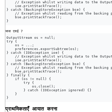
    // Exception whilst writing data to the Output
    ioe.printStackTrace();

} catch (BackingStoreException bse) {

    // Exception whilst reading from the backing p
    bse.printStackTrace();

जावा एसई 7
OutputStream os = null;

try {

    os = ...;

    preferences.exportSubtree(os);

} catch (IOException ioe) {

    // Exception whilst writing data to the Output
    ioe.printStackTrace();

} catch (BackingStoreException bse) {

    // Exception whilst reading from the backing p
    bse.printStackTrace();

} finally {

    if (os != null) {

        try {

            os.close();

        } catch (IOException ignored) {}

    }

प्राथमिकताएँ आयात करना