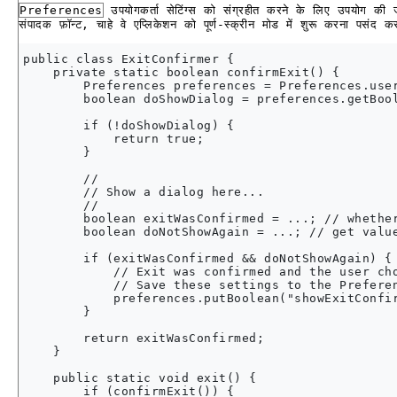
Preferences
उपयोगकर्ता सेटिंग्स को संग्रहीत करने के लिए उपयोग की जा 
संपादक फ़ॉन्ट, चाहे वे एप्लिकेशन को पूर्ण-स्क्रीन मोड में शुरू करना पसंद
public class ExitConfirmer {

    private static boolean confirmExit() {

        Preferences preferences = Preferences.user
        boolean doShowDialog = preferences.getBool
        if (!doShowDialog) {

            return true;

        }

        //

        // Show a dialog here...

        //

        boolean exitWasConfirmed = ...; // whether
        boolean doNotShowAgain = ...; // get value
        if (exitWasConfirmed && doNotShowAgain) {

            // Exit was confirmed and the user cho
            // Save these settings to the Preferen
            preferences.putBoolean("showExitConfir
        }

        return exitWasConfirmed;

    }

    public static void exit() {

        if (confirmExit()) {
