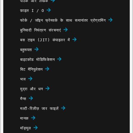
पाठक और लेखक
फ़ाइल I / O
फोर्क / जॉइन फ्रेमवर्क के साथ समानांतर प्रोग्रामिंग
बुनियादी नियंत्रण संरचनाएं
बस टाइम (JIT) कंपाइलर में
बहुरूपता
बाइटकोड मोडिफिकेशन
बिट मैनिपुलेशन
भाव
मुद्रा और धन
मैप्स
मल्टी-रिलीज़ जार फाइलें
मानक
मॉड्यूल