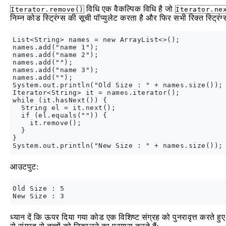
विधि एक वैकल्पिक विधि है जो
Iterator.remove()
Iterator.ne
निम्न कोड स्ट्रिंग्स की सूची पॉप्युलेट करता है और फिर सभी रिक्त स्ट्रि
List<String> names = new ArrayList<>();

names.add("name 1");

names.add("name 2");

names.add("");

names.add("name 3");

names.add("");

System.out.println("Old Size : " + names.size());

Iterator<String> it = names.iterator();

while (it.hasNext()) {

  String el = it.next();

  if (el.equals("")) {

    it.remove();

  }

}

आउटपुट:
Old Size : 5

ध्यान दें कि ऊपर दिया गया कोड एक विशिष्ट संग्रह को पुनरावृत्त करते 