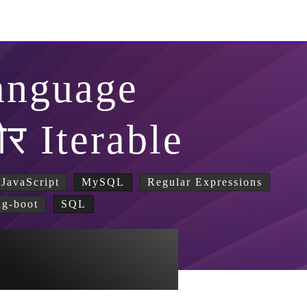
anguage
और Iterable
JavaScript
MySQL
Regular Expressions
ng-boot
SQL