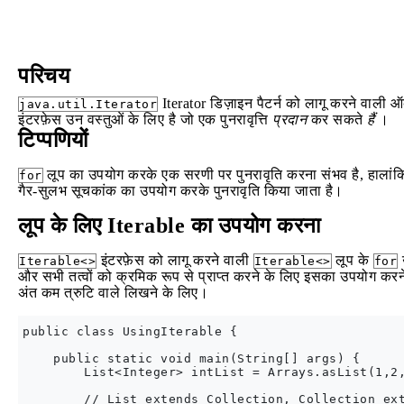
परिचय
Iterator डिज़ाइन पैटर्न को लागू करने वाली 
java.util.Iterator
इंटरफ़ेस उन वस्तुओं के लिए है जो एक पुनरावृत्ति
प्रदान
कर सकते
हैं
।
टिप्पणियों
लूप का उपयोग करके एक सरणी पर पुनरावृति करना संभव है, हालांकि जावा
for
गैर-सुलभ सूचकांक का उपयोग करके पुनरावृति किया जाता है।
लूप के लिए Iterable का उपयोग करना
इंटरफ़ेस को लागू करने वाली
लूप के
उ
Iterable<>
Iterable<>
for
और सभी तत्वों को क्रमिक रूप से प्राप्त करने के लिए इसका उपयोग कर
अंत कम त्रुटि वाले लिखने के लिए।
public class UsingIterable {

    public static void main(String[] args) {

        List<Integer> intList = Arrays.asList(1,2,
        // List extends Collection, Collection ext