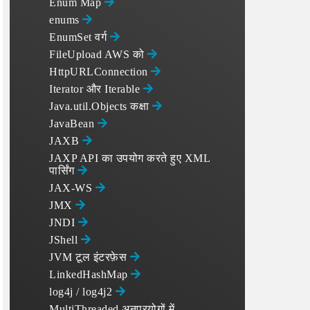
Enum Map
enums
EnumSet वर्ग
FileUpload AWS को
HttpURLConnection
Iterator और Iterable
Java.util.Objects कक्षा
JavaBean
JAXB
JAXP API का उपयोग करते हुए XML
पार्सिंग
JAX-WS
JMX
JNDI
JShell
JVM टूल इंटरफ़ेस
LinkedHashMap
log4j / log4j2
MultiThreaded अनुप्रयोगों में