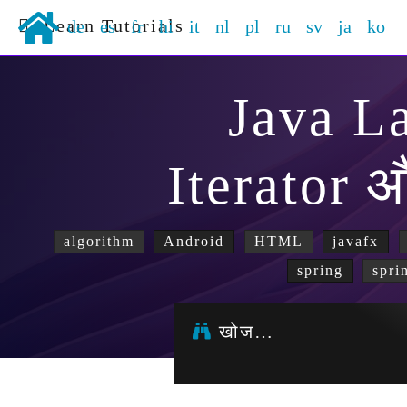
Learn Tutorials
de
es
fr
hi
it
nl
pl
ru
sv
ja
ko
Java L
Iterator 
algorithm
Android
HTML
javafx
spring
spri
खोज…