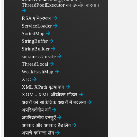
ThreadPoolExecutor का उपयोग करना।
RSA एन्क्रिप्शन
ServiceLoader
SortedMap
StringBuffer
StringBuilder
sun.misc.Unsafe
ThreadLocal
WeakHashMap
XJC
XML XPath मूल्यांकन
XOM - XML ऑब्जेक्ट मॉडल
अक्षरों को सांकेतिक अक्षरों में बदलना
अपरिवर्तनीय वर्ग
अपरिवर्तनीय वस्तुएँ
अपवाद और अपवाद हैंडलिंग
अपाचे कॉमन्स लैंग