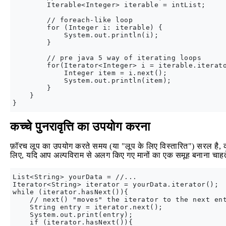
        Iterable<Integer> iterable = intList;

        // foreach-like loop

        for (Integer i: iterable) {

            System.out.println(i);

        }

        // pre java 5 way of iterating loops

        for(Iterator<Integer> i = iterable.iterato
            Integer item = i.next();

            System.out.println(item);

        }

    }

कच्चे पुनरावृत्ति का उपयोग करना
फ़ॉरच लूप का उपयोग करते समय (या "लूप के लिए विस्तारित") सरल है,
लिए, यदि आप अल्पविराम से अलग किए गए मानों का एक समूह बनाना चाहते ह
List<String> yourData = //...

Iterator<String> iterator = yourData.iterator();

while (iterator.hasNext()){

    // next() "moves" the iterator to the next ent
    String entry = iterator.next();

    System.out.print(entry);

    if (iterator.hasNext()){
