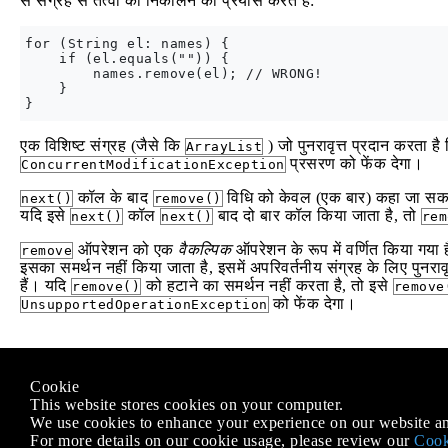
से संग्रह से तत्वों को निकालने का प्रयास करते हैं:
for (String el: names) {

    if (el.equals("")) {

        names.remove(el); // WRONG!

    }

एक विशिष्ट संग्रह (जैसे कि
) जो पुनरावृत्त प्रदान करता है
ArrayList
प्रसरण को फेंक देगा।
ConcurrentModificationException
कॉल के बाद
विधि को केवल (एक बार) कहा जा सक
next()
remove()
यदि इसे
कॉल
बाद दो बार कॉल किया जाता है, तो
next()
next()
rem
ऑपरेशन को एक
वैकल्पिक
ऑपरेशन के रूप में वर्णित किया गया ह
remove
इसका समर्थन नहीं किया जाता है, इसमें अपरिवर्तनीय संग्रह के लिए पुनरावृ
हैं। यदि
को हटाने का समर्थन नहीं करता है, तो इसे
remove()
remove
को फेंक देगा।
UnsupportedOperationException
Modified text is an extract of the original
Stack Overflow Docu
Cookie
के तहत लाइसेंस प्राप्त है
CC BY-SA 3.0
This website stores cookies on your computer.
से संबद्ध नहीं है
Stack Overflow
We use cookies to enhance your experience on our website an
For more details on our cookie usage, please review our
Cook