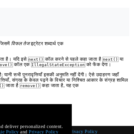
 जिसमें
विफल तेज
इट्रेटर शब्दार्थ एक
ता है। यदि इसे
कॉल करने से पहले कहा जाता है
या
next()
next()
कॉल एक
को फेंक देगा।
ove()
IllegalStateException
ै; यानी सभी पुनरावृत्तियाँ इसकी अनुमति नहीं देंगी। ऐसे उदाहरण जहाँ
त्तियाँ, संग्रह के केवल पढ़ने के विचार या निश्चित आकार के संग्रह शामिल
जाता है
कहा जाता है, यह एक
()
remove()
mentation
d deliver personalized content.
Cookie Policy
Privacy Policy
ie Policy
and
Privacy Policy