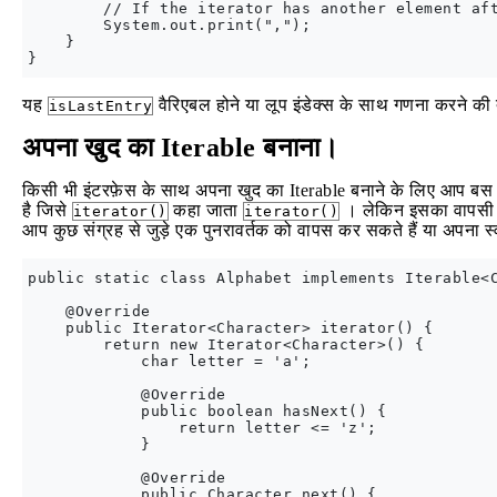
        // If the iterator has another element aft
        System.out.print(",");

    }

यह
वैरिएबल होने या लूप इंडेक्स के साथ गणना करने की 
isLastEntry
अपना खुद का Iterable बनाना।
किसी भी इंटरफ़ेस के साथ अपना खुद का Iterable बनाने के लिए आप बस इंटर
है जिसे
कहा जाता
। लेकिन इसका वापसी
iterator()
iterator()
आप कुछ संग्रह से जुड़े एक पुनरावर्तक को वापस कर सकते हैं या अपना स्व
public static class Alphabet implements Iterable<C
    @Override

    public Iterator<Character> iterator() {

        return new Iterator<Character>() {

            char letter = 'a';

            @Override

            public boolean hasNext() {

                return letter <= 'z';

            }

            @Override

            public Character next() {
