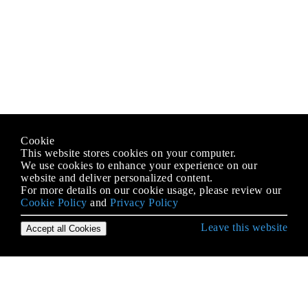
Cookie
This website stores cookies on your computer.
We use cookies to enhance your experience on our
website and deliver personalized content.
For more details on our cookie usage, please review our
Cookie Policy
and
Privacy Policy
Leave this website
Accept all Cookies
जावा भाषा से शुरुआत करना
AppDynamics और आसान एकीकरण के लिए TIBCO
BusinessWorks इंस्ट्रूमेंटेशन