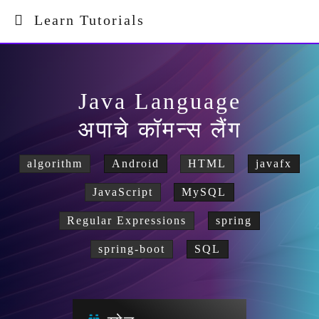
Learn Tutorials
Java Language
अपाचे कॉमन्स लैंग
algorithm
Android
HTML
javafx
JavaScript
MySQL
Regular Expressions
spring
spring-boot
SQL