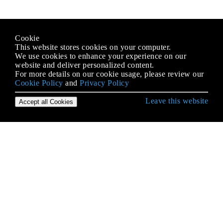
Cookie
This website stores cookies on your computer.
We use cookies to enhance your experience on our
website and deliver personalized content.
For more details on our cookie usage, please review our
Cookie Policy
and
Privacy Policy
Leave this website
Accept all Cookies
जावा भाषा से शुरुआत करना
AppDynamics और आसान एकीकरण के लिए TIBCO
BusinessWorks इंस्ट्रूमेंटेशन
Arrays
autoboxing
BigDecimal
BigInteger