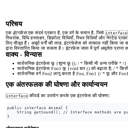
परिचय
एक
इंटरफ़ेस
एक संदर्भ प्रकार है, एक वर्ग के समान है, जिसे
interface
स्थिरांक, विधि हस्ताक्षर, डिफ़ॉल्ट विधियाँ, स्थिर विधियाँ और नेस्टेड प्
लिए मौजूद हैं। अमूर्त वर्गों की तरह, इंटरफेसेस को तत्काल नहीं किया जा स
द्वारा विस्तारित किया जा सकता है। इंटरफ़ेस जावा में पूर्ण अमूर्तता प्राप
वाक्य - विन्यास
सार्वजनिक इंटरफ़ेस फू {शून्य फ़ू (); / * किसी भी अन्य तरीके * /}
सार्वजनिक इंटरफ़ेस Foo1 फू {void बार () को बढ़ाता है; / * किस
सार्वजनिक वर्ग Foo2 लागू करता है Foo, Foo1 {/ * फू और Foo1 
एक अंतरफलक की घोषणा और कार्यान्वयन
कीवर्ड का उपयोग करके एक इंटरफेस की घोषणा:
interface
public interface Animal {

    String getSound(); // Interface methods are pu