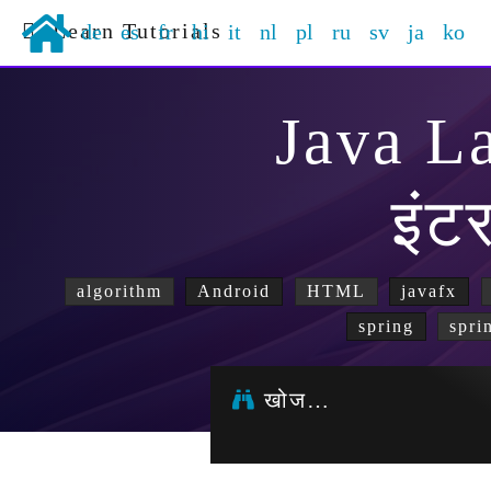
Learn Tutorials
de
es
fr
hi
it
nl
pl
ru
sv
ja
ko
Java L
इंट
algorithm
Android
HTML
javafx
spring
spri
खोज…