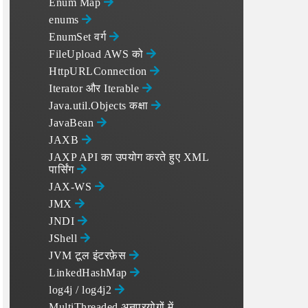
Enum Map
enums
EnumSet वर्ग
FileUpload AWS को
HttpURLConnection
Iterator और Iterable
Java.util.Objects कक्षा
JavaBean
JAXB
JAXP API का उपयोग करते हुए XML
पार्सिंग
JAX-WS
JMX
JNDI
JShell
JVM टूल इंटरफ़ेस
LinkedHashMap
log4j / log4j2
MultiThreaded अनुप्रयोगों में