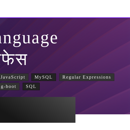
anguage
रफेस
JavaScript
MySQL
Regular Expressions
ng-boot
SQL