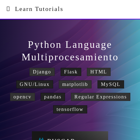
Learn Tutorials
Python Language
Multiprocesamiento
Django
Flask
HTML
GNU/Linux
matplotlib
MySQL
opencv
pandas
Regular Expressions
tensorflow