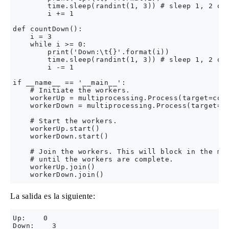
        time.sleep(randint(1, 3)) # sleep 1, 2 or 
        i += 1

def countDown():

    i = 3

    while i >= 0:

        print('Down:\t{}'.format(i))

        time.sleep(randint(1, 3)) # sleep 1, 2 or 
        i -= 1

if __name__ == '__main__':

    # Initiate the workers.

    workerUp = multiprocessing.Process(target=coun
    workerDown = multiprocessing.Process(target=co
    # Start the workers.

    workerUp.start()

    workerDown.start()

    # Join the workers. This will block in the mai
    # until the workers are complete.

    workerUp.join()

La salida es la siguiente:
Up:    0

Down:    3
