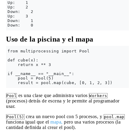
Up:    1

Up:    2

Down:    2

Up:    3

Down:    1

Uso de la piscina y el mapa
from multiprocessing import Pool

def cube(x):

    return x ** 3

if __name__ == "__main__":

    pool = Pool(5)

es una clase que administra varios
Pool
Workers
(procesos) detrás de escena y le permite al programador
usar.
crea un nuevo pool con 5 procesos, y
Pool(5)
pool.map
funciona igual que el
mapa,
pero usa varios procesos (la
cantidad definida al crear el pool).