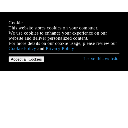
Cookie
This website stores cookies on your computer.
We use cookies to enhance your experience on our
website and deliver personalized content.
For more details on our cookie usage, please review our
Cookie Policy
and
Privacy Policy
Leave this website
Accept all Cookies
Empezando con Python Language
* args y ** kwargs
Acceso a la base de datos
Acceso al código fuente y código de bytes de
Python
Acceso de atributo
agrupar por()