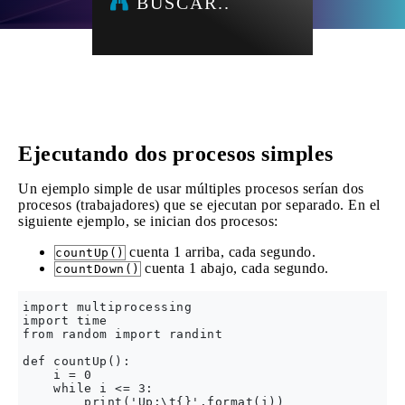
BUSCAR..
Ejecutando dos procesos simples
Un ejemplo simple de usar múltiples procesos serían dos
procesos (trabajadores) que se ejecutan por separado. En el
siguiente ejemplo, se inician dos procesos:
cuenta 1 arriba, cada segundo.
countUp()
cuenta 1 abajo, cada segundo.
countDown()
import multiprocessing

import time

from random import randint

def countUp():

    i = 0

    while i <= 3:

        print('Up:\t{}'.format(i))
