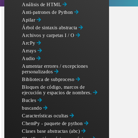
Análisis de HTML
Anti-patrones de Python
Apilar
Árbol de sintaxis abstracta
Archivos y carpetas I / O
ArcPy
Arrays
Audio
Aumentar errores / excepciones
personalizados
Biblioteca de subproceso
Bloques de código, marcos de
ejecución y espacios de nombres.
Bucles
buscando
Características ocultas
ChemPy - paquete de python
Clases base abstractas (abc)