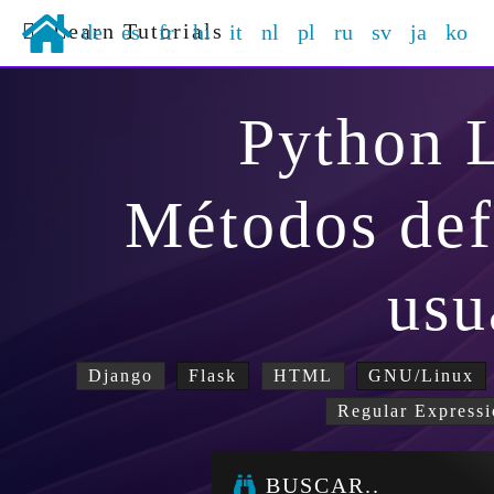
Learn Tutorials
de
es
fr
hi
it
nl
pl
ru
sv
ja
ko
Python 
Métodos def
usu
Django
Flask
HTML
GNU/Linux
Regular Expressi
BUSCAR..