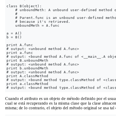
class B(object):

    # unboundMeth: A unbound user-defined method o
    #

    # Parent.func is an unbound user-defined metho
    # because it's retrieved.

    unboundMeth = A.func

a = A()

b = B()

print A.func

# output: <unbound method A.func>

print a.func

# output: <bound method A.func of <__main__.A obje
print B.unboundMeth

# output: <unbound method A.func>

print b.unboundMeth

# output: <unbound method A.func>

print A.classMethod

# output: <bound method type.classMethod of <class
print a.classMethod

Cuando el atributo es un objeto de método definido por el usuar
cual se está recuperando es la misma clase que la clase almacen
misma; de lo contrario, el objeto del método original se usa tal