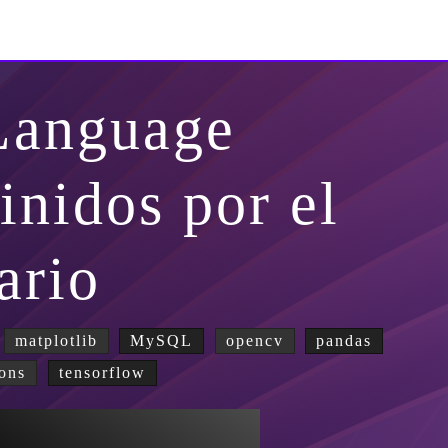
Language
inidos por el
ario
matplotlib
MySQL
opencv
pandas
ons
tensorflow