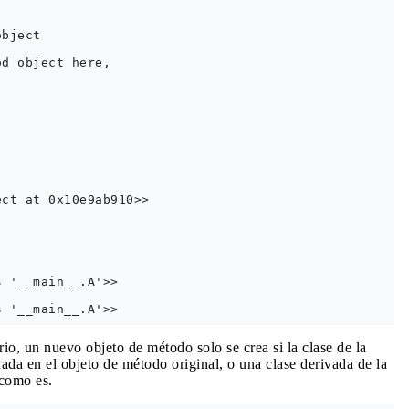
bject

d object here,

ct at 0x10e9ab910>>

 '__main__.A'>>

io, un nuevo objeto de método solo se crea si la clase de la
ada en el objeto de método original, o una clase derivada de la
 como es.