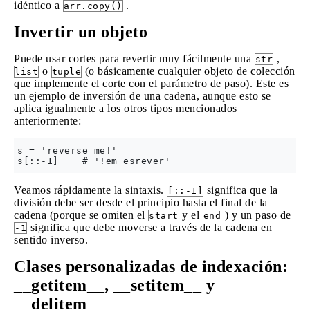
idéntico a
.
arr.copy()
Invertir un objeto
Puede usar cortes para revertir muy fácilmente una
,
str
o
(o básicamente cualquier objeto de colección
list
tuple
que implemente el corte con el parámetro de paso). Este es
un ejemplo de inversión de una cadena, aunque esto se
aplica igualmente a los otros tipos mencionados
anteriormente:
s = 'reverse me!'

Veamos rápidamente la sintaxis.
significa que la
[::-1]
división debe ser desde el principio hasta el final de la
cadena (porque se omiten el
y el
) y un paso de
start
end
significa que debe moverse a través de la cadena en
-1
sentido inverso.
Clases personalizadas de indexación:
__getitem__, __setitem__ y
__delitem__