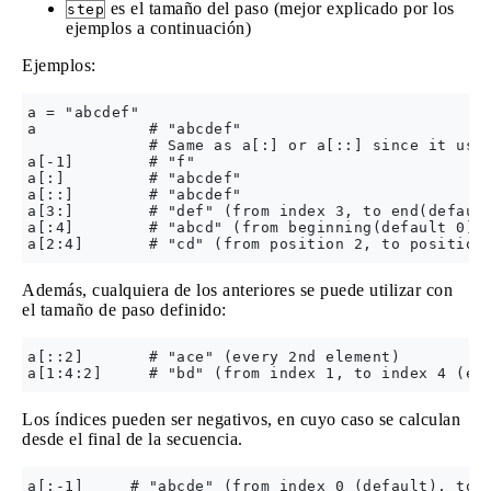
es el tamaño del paso (mejor explicado por los
step
ejemplos a continuación)
Ejemplos:
a = "abcdef"

a            # "abcdef" 

             # Same as a[:] or a[::] since it uses
a[-1]        # "f"

a[:]         # "abcdef" 

a[::]        # "abcdef" 

a[3:]        # "def" (from index 3, to end(default
a[:4]        # "abcd" (from beginning(default 0) t
Además, cualquiera de los anteriores se puede utilizar con
el tamaño de paso definido:
a[::2]       # "ace" (every 2nd element)

Los índices pueden ser negativos, en cuyo caso se calculan
desde el final de la secuencia.
a[:-1]     # "abcde" (from index 0 (default), to t