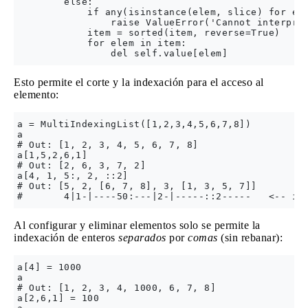
        else:

            if any(isinstance(elem, slice) for ele
                raise ValueError('Cannot interpret
            item = sorted(item, reverse=True)

            for elem in item:

Esto permite el corte y la indexación para el acceso al
elemento:
a = MultiIndexingList([1,2,3,4,5,6,7,8])

a

# Out: [1, 2, 3, 4, 5, 6, 7, 8]

a[1,5,2,6,1]

# Out: [2, 6, 3, 7, 2]

a[4, 1, 5:, 2, ::2]

# Out: [5, 2, [6, 7, 8], 3, [1, 3, 5, 7]]

Al configurar y eliminar elementos solo se permite la
indexación de enteros
separados
por
comas
(sin rebanar):
a[4] = 1000

a

# Out: [1, 2, 3, 4, 1000, 6, 7, 8]

a[2,6,1] = 100
