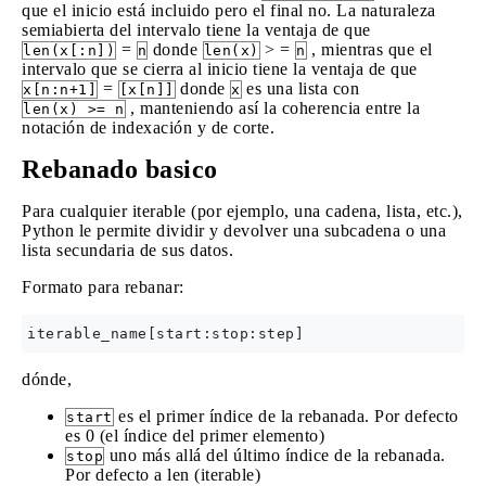
que el inicio está incluido pero el final no. La naturaleza
semiabierta del intervalo tiene la ventaja de que
=
donde
> =
, mientras que el
len(x[:n])
n
len(x)
n
intervalo que se cierra al inicio tiene la ventaja de que
=
donde
es una lista con
x[n:n+1]
[x[n]]
x
, manteniendo así la coherencia entre la
len(x) >= n
notación de indexación y de corte.
Rebanado basico
Para cualquier iterable (por ejemplo, una cadena, lista, etc.),
Python le permite dividir y devolver una subcadena o una
lista secundaria de sus datos.
Formato para rebanar:
dónde,
es el primer índice de la rebanada. Por defecto
start
es 0 (el índice del primer elemento)
uno más allá del último índice de la rebanada.
stop
Por defecto a len (iterable)