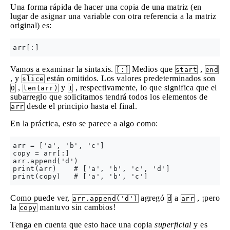
Una forma rápida de hacer una copia de una matriz (en
lugar de asignar una variable con otra referencia a la matriz
original) es:
Vamos a examinar la sintaxis.
Medios que
,
[:]
start
end
, y
están omitidos. Los valores predeterminados son
slice
,
y
, respectivamente, lo que significa que el
0
len(arr)
1
subarreglo que solicitamos tendrá todos los elementos de
desde el principio hasta el final.
arr
En la práctica, esto se parece a algo como:
arr = ['a', 'b', 'c']

copy = arr[:]

arr.append('d')

print(arr)    # ['a', 'b', 'c', 'd']

Como puede ver,
agregó
a
, ¡pero
arr.append('d')
d
arr
la
mantuvo sin cambios!
copy
Tenga en cuenta que esto hace una copia
superficial
y es