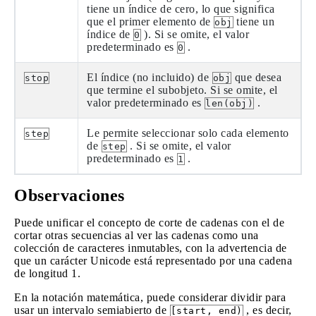
tiene un índice de cero, lo que significa
que el primer elemento de
tiene un
obj
índice de
). Si se omite, el valor
0
predeterminado es
.
0
El índice (no incluido) de
que desea
stop
obj
que termine el subobjeto. Si se omite, el
valor predeterminado es
.
len(obj)
Le permite seleccionar solo cada elemento
step
de
. Si se omite, el valor
step
predeterminado es
.
1
Observaciones
Puede unificar el concepto de corte de cadenas con el de
cortar otras secuencias al ver las cadenas como una
colección de caracteres inmutables, con la advertencia de
que un carácter Unicode está representado por una cadena
de longitud 1.
En la notación matemática, puede considerar dividir para
usar un intervalo semiabierto de
, es decir,
[start, end)