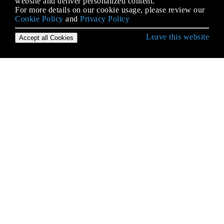
website and deliver personalized content.
For more details on our cookie usage, please review our
Cookie Policy
and
Privacy Policy
Leave this website
Accept all Cookies
Empezando con Python Language
* args y ** kwargs
Acceso a la base de datos
Acceso al código fuente y código de bytes de
Python
Acceso de atributo
agrupar por()
Alcance variable y vinculante
Almohada
Alternativas para cambiar la declaración de otros
idiomas
Ambiente Virtual Python - virtualenv