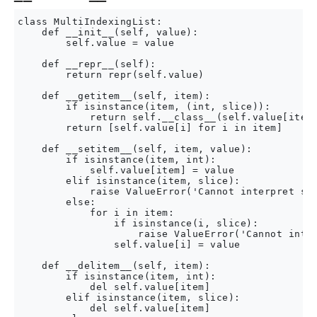
class MultiIndexingList:

    def __init__(self, value):

        self.value = value

    def __repr__(self):

        return repr(self.value)

    def __getitem__(self, item):

        if isinstance(item, (int, slice)):

            return self.__class__(self.value[item]
        return [self.value[i] for i in item]

    def __setitem__(self, item, value):

        if isinstance(item, int):

            self.value[item] = value

        elif isinstance(item, slice):

            raise ValueError('Cannot interpret sli
        else:

            for i in item:

                if isinstance(i, slice):

                    raise ValueError('Cannot inter
                self.value[i] = value

    def __delitem__(self, item):

        if isinstance(item, int):

            del self.value[item]

        elif isinstance(item, slice):

            del self.value[item]
