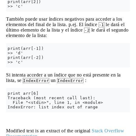
print(arr[2])

También puede usar índices negativos para acceder a los
elementos del final de la lista. p.ej. El índice
le dará el
-1
último elemento de la lista y el índice
le dará el segundo
-2
elemento de la lista:
print(arr[-1])

>> 'd'

print(arr[-2])

Si intenta acceder a un índice que no está presente en la
lista, se
un
:
IndexError
IndexError
print arr[6]

Traceback (most recent call last):

  File "<stdin>", line 1, in <module>

Modified text is an extract of the original
Stack Overflow