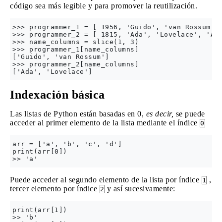
código sea más legible y para promover la reutilización.
>>> programmer_1 = [ 1956, 'Guido', 'van Rossum', 
>>> programmer_2 = [ 1815, 'Ada', 'Lovelace', 'Ana
>>> name_columns = slice(1, 3)

>>> programmer_1[name_columns]

['Guido', 'van Rossum']

>>> programmer_2[name_columns]

Indexación básica
Las listas de Python están basadas en 0,
es decir,
se puede
acceder al primer elemento de la lista mediante el índice
0
arr = ['a', 'b', 'c', 'd']

print(arr[0])

Puede acceder al segundo elemento de la lista por índice
,
1
tercer elemento por índice
y así sucesivamente:
2
print(arr[1])

>> 'b'
