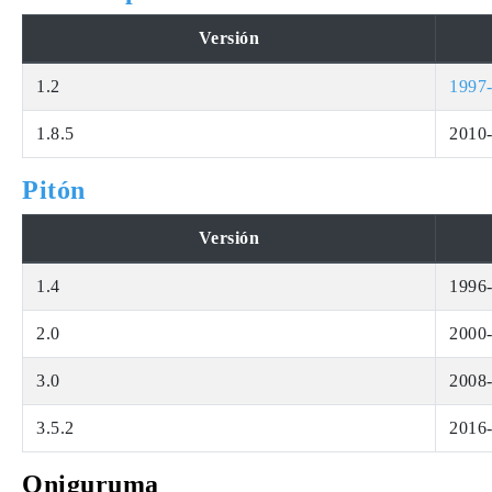
Versión
1.2
1997-
1.8.5
2010
Pitón
Versión
1.4
1996
2.0
2000
3.0
2008
3.5.2
2016
Oniguruma