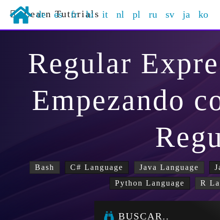
Learn Tutorials
de
es
fr
hi
it
nl
pl
ru
sv
ja
ko
Regular Expre
Empezando co
Regu
Bash
C# Language
Java Language
J
Python Language
R La
BUSCAR..