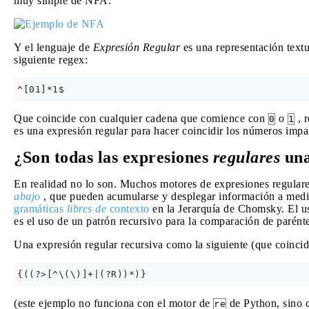
muy simple de NFA:
Y el lenguaje de
Expresión Regular
es una representación textu
siguiente regex:
Que coincide con cualquier cadena que comience con
o
, 
0
1
es una expresión regular para hacer coincidir los números impar
¿Son todas las expresiones
regulares
una
En realidad no lo son. Muchos motores de expresiones regular
abajo
, que pueden acumularse y desplegar información a medid
gramáticas
libres de
contexto
en la Jerarquía de Chomsky. El u
es el uso de un patrón recursivo para la comparación de parénte
Una expresión regular recursiva como la siguiente (que coincid
(este ejemplo no funciona con el motor de
de Python, sino 
re