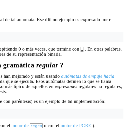
al de tal autómata. Ese último ejemplo es expresado por el
repitiendo 0 o más veces, que termine con
. En otras palabras,
1
es de su representación binaria.
 gramática
regular
?
es han mejorado y están usando
autómatas de empuje hacia
a que se ejecuta. Esos autómatas definen lo que se llama
so más típico de aquellos en
expresiones
regulares no regulares,
sis.
e con paréntesis) es un ejemplo de tal implementación:
con el
motor de
o con el
motor de PCRE
).
regex