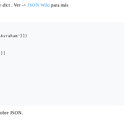
y
dict
. Ver ->
JSON Wiki
para más
Avraham'}])

]]

 sobre JSON.