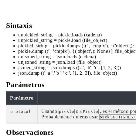
Sintaxis
unpickled_string = pickle.loads (cadena)
unpickled_string = pickle.load (file_object)
pickled_string = pickle.dumps ([('', 'cmplx'), {('obj
pickle.dump (('', 'cmplx'), {('object',): None}], file
unjsoned_string = json.loads (cadena)
unjsoned_string = json.load (file_object)
jsoned_string = json.dumps (('a', 'b', 'c', [1, 2, 3]))
json.dump (('' a ',' b ',' c ', [1, 2, 3]), file_object)
Parámetros
Parámetro
Usando
o
, es el método por 
protocol
pickle
cPickle
Probablemente quieras usar
pickle.HIGHEST
Observaciones