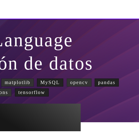
Language
ión de datos
matplotlib
MySQL
opencv
pandas
ons
tensorflow