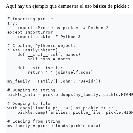
Aquí hay un ejemplo que demuestra el uso
básico
de
pickle
:
# Importing pickle

try:

    import cPickle as pickle  # Python 2

except ImportError:

    import pickle  # Python 3

# Creating Pythonic object:

class Family(object):

    def __init__(self, names):

        self.sons = names

    def __str__(self):

        return ' '.join(self.sons)

my_family = Family(['John', 'David'])

# Dumping to string

pickle_data = pickle.dumps(my_family, pickle.HIGHE
# Dumping to file

with open('family.p', 'w') as pickle_file:

    pickle.dump(families, pickle_file, pickle.HIGH
# Loading from string

my_family = pickle.loads(pickle_data)
