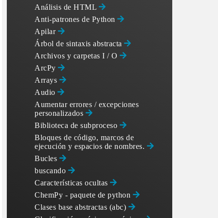
Análisis de HTML
Anti-patrones de Python
Apilar
Árbol de sintaxis abstracta
Archivos y carpetas I / O
ArcPy
Arrays
Audio
Aumentar errores / excepciones
personalizados
Biblioteca de subproceso
Bloques de código, marcos de
ejecución y espacios de nombres.
Bucles
buscando
Características ocultas
ChemPy - paquete de python
Clases base abstractas (abc)