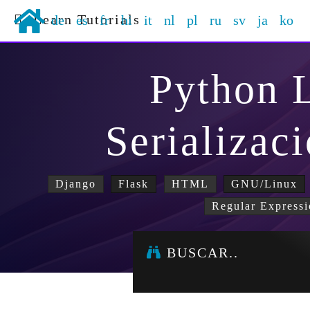
Learn Tutorials
de
es
fr
hi
it
nl
pl
ru
sv
ja
ko
Python 
Serializac
Django
Flask
HTML
GNU/Linux
Regular Expressi
BUSCAR..