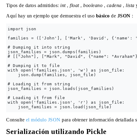
Tipos de datos admitidos:
int
,
float
,
booleano
,
cadena
,
lista
Aquí hay un ejemplo que demuestra el uso
básico
de
JSON
:
import json

families = (['John'], ['Mark', 'David', {'name': '
# Dumping it into string

json_families = json.dumps(families)

# [["John"], ["Mark", "David", {"name": "Avraham"}
# Dumping it to file

with open('families.json', 'w') as json_file:

    json.dump(families, json_file)

# Loading it from string

json_families = json.loads(json_families)

# Loading it from file

with open('families.json', 'r') as json_file:

Consulte
el módulo JSON
para obtener información detallada
Serialización utilizando Pickle