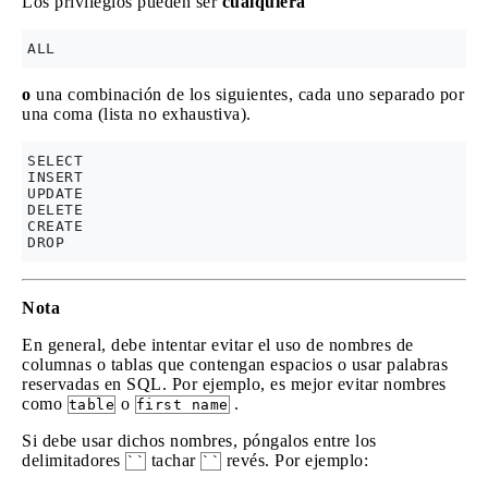
Los privilegios pueden ser
cualquiera
o
una combinación de los siguientes, cada uno separado por
una coma (lista no exhaustiva).
SELECT

INSERT

UPDATE

DELETE

CREATE

Nota
En general, debe intentar evitar el uso de nombres de
columnas o tablas que contengan espacios o usar palabras
reservadas en SQL. Por ejemplo, es mejor evitar nombres
como
o
.
table
first name
Si debe usar dichos nombres, póngalos entre los
delimitadores
tachar
revés. Por ejemplo:
``
``