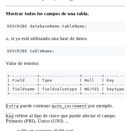
Mostrar todos los campos de una tabla.
o, si ya está utilizando una base de datos:
Valor de retorno:
+-----------+----------------+--------+---------+-
| Field     | Type           | Null   | Key     | 
+-----------+----------------+--------+---------+-
| fieldname | fieldvaluetype | NO/YES | keytype | 
puede contener
por ejemplo.
Extra
auto_increment
refiere al tipo de clave que puede afectar el campo.
Key
Primario (PRI), Único (UNI) ...
n fila en conjunto (0,00 seg)