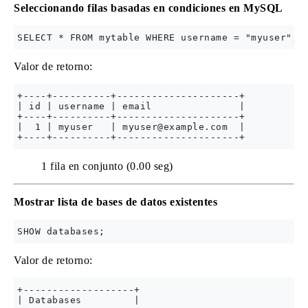
Seleccionando filas basadas en condiciones en MySQL
Valor de retorno:
+----+----------+---------------------+

| id | username | email               |

+----+----------+---------------------+

|  1 | myuser   | 
myuser@example.com
  |

1 fila en conjunto (0.00 seg)
Mostrar lista de bases de datos existentes
Valor de retorno:
+-------------------+

| Databases         |
