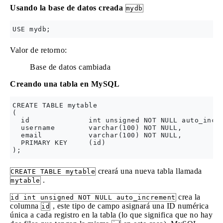
Usando la base de datos creada
mydb
Valor de retorno:
Base de datos cambiada
Creando una tabla en MySQL
CREATE TABLE mytable

(

  id              int unsigned NOT NULL auto_incre
  username        varchar(100) NOT NULL,

  email           varchar(100) NOT NULL,

  PRIMARY KEY     (id)

creará una nueva tabla llamada
CREATE TABLE mytable
.
mytable
crea la
id int unsigned NOT NULL auto_increment
columna
, este tipo de campo asignará una ID numérica
id
única a cada registro en la tabla (lo que significa que no hay