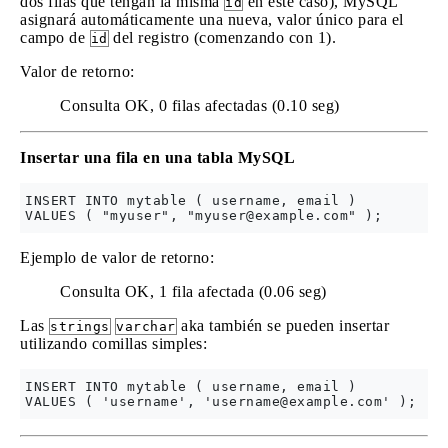
dos filas que tengan la misma
en este caso), MySQL
id
asignará automáticamente una nueva, valor único para el
campo de
del registro (comenzando con 1).
id
Valor de retorno:
Consulta OK, 0 filas afectadas (0.10 seg)
Insertar una fila en una tabla MySQL
INSERT INTO mytable ( username, email )

VALUES ( "myuser", "
myuser@example.com
Ejemplo de valor de retorno:
Consulta OK, 1 fila afectada (0.06 seg)
Las
aka también se pueden insertar
strings
varchar
utilizando comillas simples:
INSERT INTO mytable ( username, email )

VALUES ( 'username', '
username@example.com