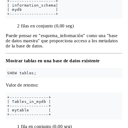
+-------------------+

| information_schema|

| mydb              |

2 filas en conjunto (0,00 seg)
Puede pensar en "esquema_información" como una "base
de datos maestra" que proporciona acceso a los metadatos
de la base de datos.
Mostrar tablas en una base de datos existente
Valor de retorno:
+----------------+

| Tables_in_mydb |

+----------------+

| mytable        |

1 fila en conjunto (0.00 seg)