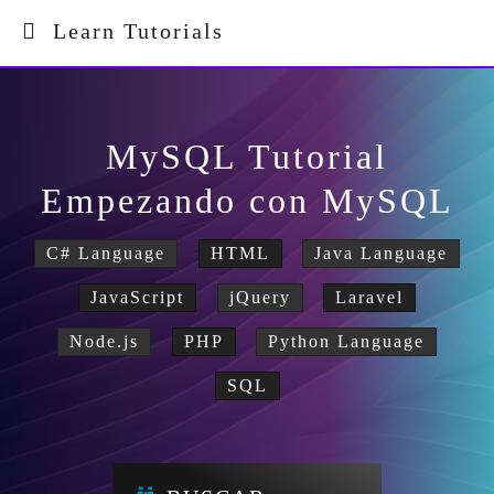
Learn Tutorials
MySQL Tutorial
Empezando con MySQL
C# Language
HTML
Java Language
JavaScript
jQuery
Laravel
Node.js
PHP
Python Language
SQL