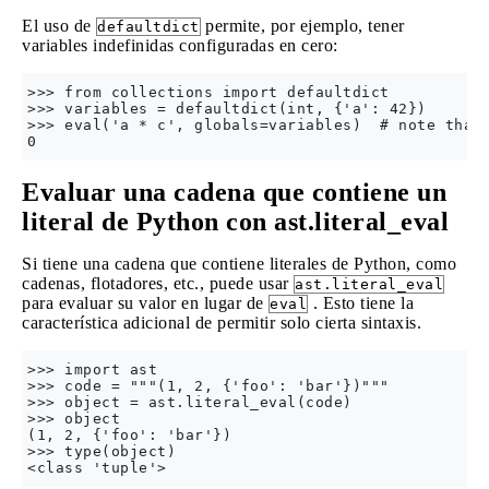
El uso de
permite, por ejemplo, tener
defaultdict
variables indefinidas configuradas en cero:
>>> from collections import defaultdict

>>> variables = defaultdict(int, {'a': 42})

>>> eval('a * c', globals=variables)  # note that 
Evaluar una cadena que contiene un
literal de Python con ast.literal_eval
Si tiene una cadena que contiene literales de Python, como
cadenas, flotadores, etc., puede usar
ast.literal_eval
para evaluar su valor en lugar de
. Esto tiene la
eval
característica adicional de permitir solo cierta sintaxis.
>>> import ast

>>> code = """(1, 2, {'foo': 'bar'})"""

>>> object = ast.literal_eval(code)

>>> object

(1, 2, {'foo': 'bar'})

>>> type(object)
