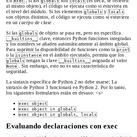
En
, si los
son
(es decir, se refieren
exec
globals
locals
al mismo objeto), el código se ejecuta como si estuviera en
el nivel del módulo. Si los elementos
y
globals
locals
son objetos distintos, el código se ejecuta como si estuviera
en un
cuerpo de clase
.
Si las
de objeto se pasa en, pero no especifica
globals
clave, entonces Python funciones integradas
__builtins__
y los nombres se añaden automáticamente al ámbito global.
Para suprimir la disponibilidad de funciones como la
print
o la
en el ámbito ejecutado, permita que los
isinstance
tengan la clave
asignada al valor
globals
__builtins__
. Sin embargo, esto no es una característica de
None
seguridad.
La sintaxis específica de Python 2 no debe usarse; La
sintaxis de Python 3 funcionará en Python 2. Por lo tanto,
los siguientes formularios están en desuso: <s>
exec object
exec object in globals
exec object in globals, locals
Evaluando declaraciones con exec