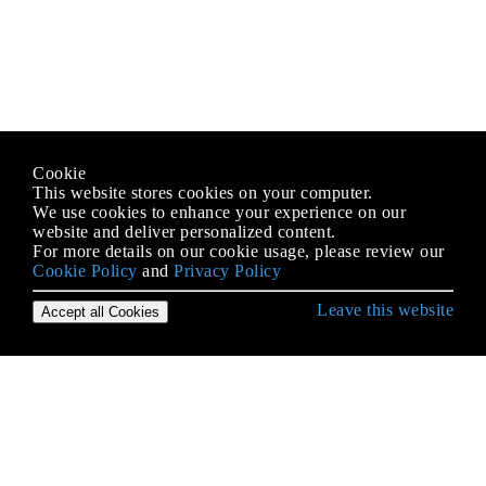
Cookie
This website stores cookies on your computer.
We use cookies to enhance your experience on our
website and deliver personalized content.
For more details on our cookie usage, please review our
Cookie Policy
and
Privacy Policy
Leave this website
Accept all Cookies
Empezando con Python Language
* args y ** kwargs
Acceso a la base de datos
Acceso al código fuente y código de bytes de
Python