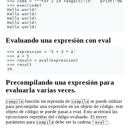
>>> code = """for i in range(5):\n    print('Hello
>>> exec(code)

Hello world!

Hello world!

Hello world!

Hello world!

Evaluando una expresión con eval
>>> expression = '5 + 3 * a'

>>> a = 5

>>> result = eval(expression)

>>> result

Precompilando una expresión para
evaluarla varias veces.
función incorporada de
se puede utilizar
compile
compile
para precompilar una expresión en un objeto de código; este
objeto de código se puede pasar a eval. Esto acelerará las
ejecuciones repetidas del código evaluado. El tercer
parámetro para
debe ser la cadena
.
compile
'eval'