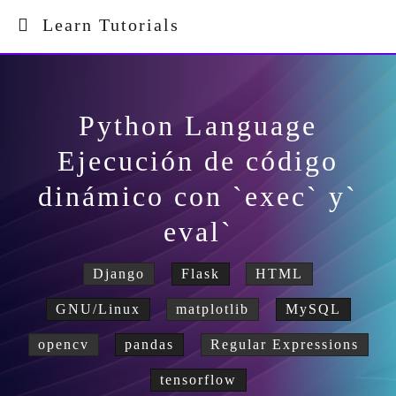
Learn Tutorials
Python Language
Ejecución de código
dinámico con `exec` y`
eval`
Django
Flask
HTML
GNU/Linux
matplotlib
MySQL
opencv
pandas
Regular Expressions
tensorflow