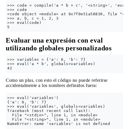
>>> code = compile('a * b + c', '<string>', 'eval'
>>> code

<code object <module> at 0x7f0e51a58830, file "<st
>>> a, b, c = 1, 2, 3

>>> eval(code)

Evaluar una expresión con eval
utilizando globales personalizados
>>> variables = {'a': 6, 'b': 7}

>>> eval('a * b', globals=variables)

Como un plus, con esto el código no puede referirse
accidentalmente a los nombres definidos fuera:
>>> eval('variables')

{'a': 6, 'b': 7}

>>> eval('variables', globals=variables)

Traceback (most recent call last):

  File "<stdin>", line 1, in <module>

  File "<string>", line 1, in <module>
