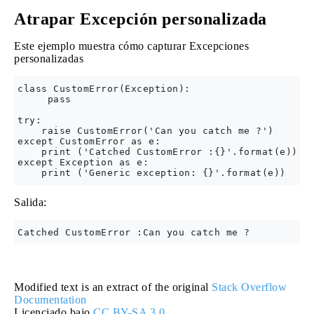
Atrapar Excepción personalizada
Este ejemplo muestra cómo capturar Excepciones
personalizadas
class CustomError(Exception):

     pass

try:

    raise CustomError('Can you catch me ?')

except CustomError as e:

    print ('Catched CustomError :{}'.format(e))

except Exception as e:

Salida:
Modified text is an extract of the original
Stack Overflow
Documentation
Licenciado bajo
CC BY-SA 3.0