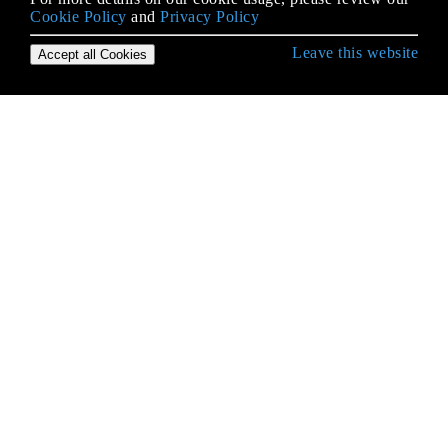
Cookie Policy
and
Privacy Policy
Leave this website
Accept all Cookies
Empezando con Python Language
* args y ** kwargs
Acceso a la base de datos
Acceso al código fuente y código de bytes de
Python
Acceso de atributo
agrupar por()
Alcance variable y vinculante
Almohada
Alternativas para cambiar la declaración de otros
idiomas
Ambiente Virtual Python - virtualenv