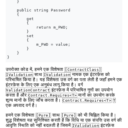
    }

    public string Password

    {

        get

        {

            return m_PWD;

        }

        set

        {

            m_PWD = value;

        }

    }

उपरोक्त कोड में, हमने एक विशेषता
[ContractClass]
साथ
नामक एक इंटरफ़ेस को
IValidation
IValidation
परिभाषित किया है। यह विशेषता उस वर्ग का पता लेती है जहाँ हमने एक
इंटरफ़ेस के लिए एक अनुबंध लागू किया है। वर्ग
इंटरफ़ेस में परिभाषित गुणों का उपयोग
ValidationContract
करता है और
मानों का उपयोग करके
Contract.Requires<T>
शून्य मानों के लिए जाँच करता है।
Contract.Requires<T>
T
एक अपवाद वर्ग है।
हमने एक विशेषता
साथ
को भी चिह्नित किया है।
[Pure]
[Pure]
शुद्ध विशेषता यह सुनिश्चित करती है कि विधि या एक संपत्ति उस वर्ग की
आवृत्ति स्थिति को नहीं बदलती है जिसमें
इंटरफ़ेस
IValidation