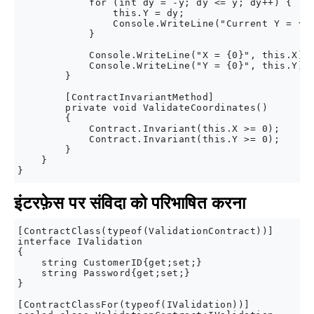
            for (int dy = -y; dy <= y; dy++) {

                this.Y = dy;

                Console.WriteLine("Current Y = {0}
            }

            Console.WriteLine("X = {0}", this.X);

            Console.WriteLine("Y = {0}", this.Y);

        }

        [ContractInvariantMethod]

        private void ValidateCoordinates()

        {

            Contract.Invariant(this.X >= 0);

            Contract.Invariant(this.Y >= 0);

        }

    }

इंटरफ़ेस पर संविदा को परिभाषित करना
[ContractClass(typeof(ValidationContract))]

interface IValidation

{

    string CustomerID{get;set;}

    string Password{get;set;}

}

[ContractClassFor(typeof(IValidation))]
