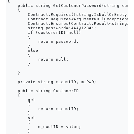
{

    public string GetCustomerPassword(string custo
    {

        Contract.Requires(!string.IsNullOrEmpty(cu
        Contract.Requires<ArgumentNullException>(!
        Contract.Ensures(Contract.Result<string>()
        string password="AAA@1234";

        if (customerID!=null)

        {

            return password;    

        }

        else

        {

            return null;

        }

    }

    private string m_custID, m_PWD;

    public string CustomerID

    {

        get

        {

            return m_custID;

        }

        set

        {

            m_custID = value;

        }
