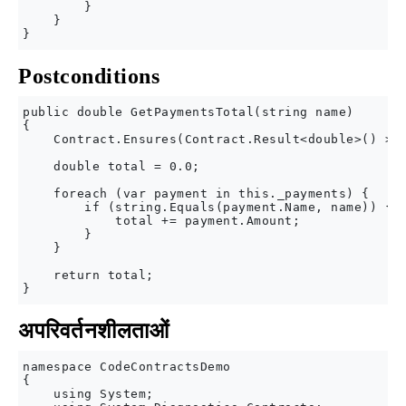
        }

    }

Postconditions
public double GetPaymentsTotal(string name)

{     

    Contract.Ensures(Contract.Result<double>() >= 
    double total = 0.0;

    foreach (var payment in this._payments) {

        if (string.Equals(payment.Name, name)) {

            total += payment.Amount;

        }

    }

    return total;

अपरिवर्तनशीलताओं
namespace CodeContractsDemo

{

    using System;
