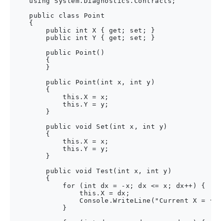
    using System.Diagnostics.Contracts;

    public class Point

    {

        public int X { get; set; }

        public int Y { get; set; }

        public Point()

        {

        }

        public Point(int x, int y)

        {

            this.X = x;

            this.Y = y;

        }

        public void Set(int x, int y)

        {

            this.X = x;

            this.Y = y;

        }

        public void Test(int x, int y)

        {

            for (int dx = -x; dx <= x; dx++) {

                this.X = dx;

                Console.WriteLine("Current X = {0}
            }
