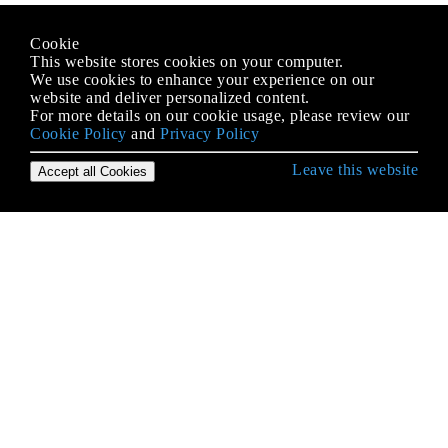
Cookie
This website stores cookies on your computer.
We use cookies to enhance your experience on our
website and deliver personalized content.
For more details on our cookie usage, please review our
Cookie Policy
and
Privacy Policy
Leave this website
Accept all Cookies
C # भाषा से शुरुआत करना
.NET कंपाइलर प्लेटफ़ॉर्म (रोज़लिन)
.NET में असुरक्षित कोड
Arrays
ASP.NET पहचान
Async / प्रतीक्षा, पृष्ठभूमिकार्य, टास्क और थ्रेड उदाहरण
Async-Await में सिंक्रनाइज़ेशन संदर्भ