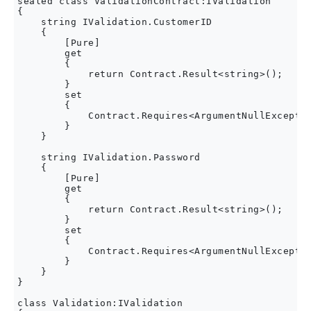
sealed class ValidationContract:IValidation

{

    string IValidation.CustomerID

    {

        [Pure]

        get

        {

            return Contract.Result<string>();

        }

        set

        {

            Contract.Requires<ArgumentNullExceptio
        }

    }

    string IValidation.Password

    {

        [Pure]

        get

        {

            return Contract.Result<string>();

        }

        set

        {

            Contract.Requires<ArgumentNullExceptio
        }

    }

}

class Validation:IValidation
