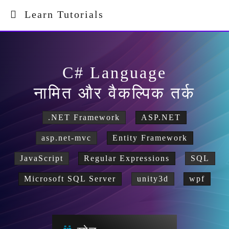
Learn Tutorials
C# Language
नामित और वैकल्पिक तर्क
.NET Framework
ASP.NET
asp.net-mvc
Entity Framework
JavaScript
Regular Expressions
SQL
Microsoft SQL Server
unity3d
wpf