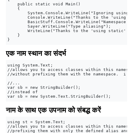
    public static void Main()

    {

        System.Console.WriteLine("Ignoring usings 
        Console.WriteLine("Thanks to the 'using Sy
        BasicStuff.Console.WriteLine("Namespace al
        Sayer.WriteLine("Type aliasing");

        WriteLine("Thanks to the 'using static' di
    }

एक नाम स्थान का संदर्भ
using System.Text;

//allows you to access classes within this namespa
//without prefixing them with the namespace.  i.e:
//...

var sb = new StringBuilder();

//instead of

नाम के साथ एक उपनाम को संबद्ध करें
using st = System.Text;

//allows you to access classes within this namespa
//prefixing them with only the defined alias and n