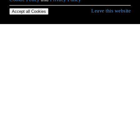
Leave this website
Accept all Cookies
C # भाषा से शुरुआत करना
.NET कंपाइलर प्लेटफ़ॉर्म (रोज़लिन)
.NET में असुरक्षित कोड
Arrays
ASP.NET पहचान
Async / प्रतीक्षा, पृष्ठभूमिकार्य, टास्क और थ्रेड उदाहरण
Async-Await में सिंक्रनाइज़ेशन संदर्भ
Async-का इंतजार
BackgroundWorker
BigInteger
BindingList