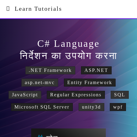
Learn Tutorials
C# Language
निर्देशन का उपयोग करना
.NET Framework
ASP.NET
asp.net-mvc
Entity Framework
JavaScript
Regular Expressions
SQL
Microsoft SQL Server
unity3d
wpf