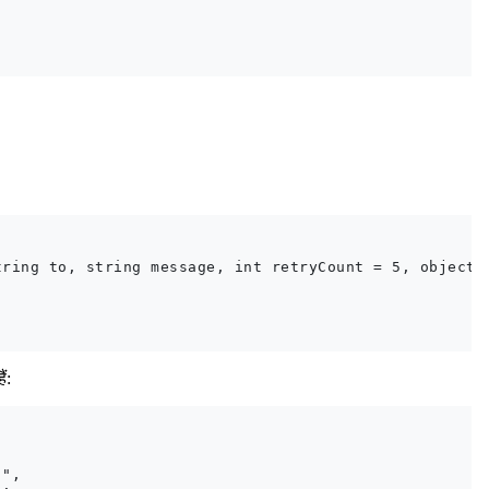
ring to, string message, int retryCount = 5, object a
ं:
",
