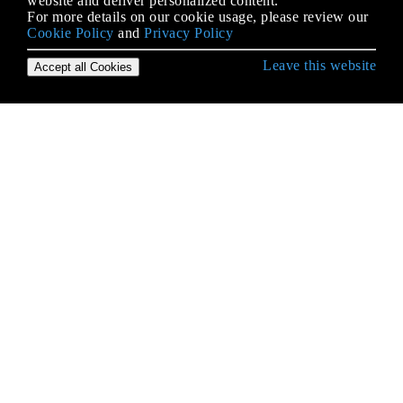
website and deliver personalized content.
For more details on our cookie usage, please review our
Cookie Policy
and
Privacy Policy
Leave this website
Accept all Cookies
C # भाषा से शुरुआत करना
.NET कंपाइलर प्लेटफ़ॉर्म (रोज़लिन)
.NET में असुरक्षित कोड
Arrays
ASP.NET पहचान
Async / प्रतीक्षा, पृष्ठभूमिकार्य, टास्क और थ्रेड उदाहरण
Async-Await में सिंक्रनाइज़ेशन संदर्भ
Async-का इंतजार
BackgroundWorker
BigInteger