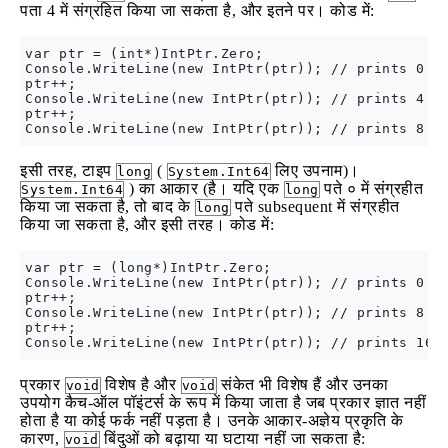
पता 4 में संग्रहित किया जा सकता है, और इतने पर। कोड में:
var ptr = (int*)IntPtr.Zero;

Console.WriteLine(new IntPtr(ptr)); // prints 0

ptr++;

Console.WriteLine(new IntPtr(ptr)); // prints 4

ptr++;

इसी तरह, टाइप
(
लिए उपनाम)।
long
System.Int64
) का आकार (है। यदि एक
पते ० में संग्रहीत
System.Int64
long
किया जा सकता है, तो बाद के
पते subsequent में संग्रहीत
long
किया जा सकता है, और इसी तरह। कोड में:
var ptr = (long*)IntPtr.Zero;

Console.WriteLine(new IntPtr(ptr)); // prints 0

ptr++;

Console.WriteLine(new IntPtr(ptr)); // prints 8

ptr++;

प्रकार
विशेष है और
संकेत भी विशेष हैं और उनका
void
void
उपयोग कैच-ऑल पॉइंटर्स के रूप में किया जाता है जब प्रकार ज्ञात नहीं
होता है या कोई फर्क नहीं पड़ता है। उनके आकार-अज्ञेय प्रकृति के
कारण,
बिंदुओं को बढ़ाया या घटाया नहीं जा सकता है:
void