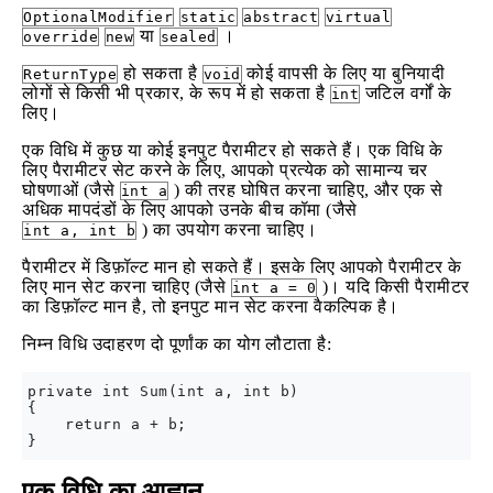
OptionalModifier
static
abstract
virtual
या
।
override
new
sealed
हो सकता है
कोई वापसी के लिए या बुनियादी
ReturnType
void
लोगों से किसी भी प्रकार, के रूप में हो सकता है
जटिल वर्गों के
int
लिए।
एक विधि में कुछ या कोई इनपुट पैरामीटर हो सकते हैं। एक विधि के
लिए पैरामीटर सेट करने के लिए, आपको प्रत्येक को सामान्य चर
घोषणाओं (जैसे
) की तरह घोषित करना चाहिए, और एक से
int a
अधिक मापदंडों के लिए आपको उनके बीच कॉमा (जैसे
) का उपयोग करना चाहिए।
int a, int b
पैरामीटर में डिफ़ॉल्ट मान हो सकते हैं। इसके लिए आपको पैरामीटर के
लिए मान सेट करना चाहिए (जैसे
)। यदि किसी पैरामीटर
int a = 0
का डिफ़ॉल्ट मान है, तो इनपुट मान सेट करना वैकल्पिक है।
निम्न विधि उदाहरण दो पूर्णांक का योग लौटाता है:
private int Sum(int a, int b)

{

    return a + b;

एक विधि का आह्वान