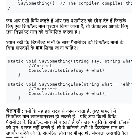
    SaySomething(); // The compiler compiles this 
जब आप ऐसी विधि कहते हैं और उस पैरामीटर को छोड़ देते हैं जिसके
लिए एक डिफ़ॉल्ट मान प्रदान किया जाता है, तो कंपाइलर आपके लिए
उस डिफ़ॉल्ट मान को सम्मिलित करता है।
ध्यान रखें कि डिफ़ॉल्ट मानों के साथ पैरामीटर को डिफ़ॉल्ट मानों के
बिना मापदंडों के
बाद
लिखा जाना चाहिए।
static void SaySomething(string say, string what =
        //Correct

        Console.WriteLine(say + what);

    }

static void SaySomethingElse(string what = "ehh", 
        //Incorrect

        Console.WriteLine(say + what);

चेतावनी
: क्योंकि यह इस तरह से काम करता है, कुछ मामलों में
डिफ़ॉल्ट मान समस्याग्रस्त हो सकते हैं। यदि आप किसी विधि
पैरामीटर के डिफ़ॉल्ट मान को बदलते हैं और उस पद्धति के सभी कॉलर्स
को पुन: प्राप्त नहीं करते हैं, तो वे कॉलर्स अभी भी डिफ़ॉल्ट मान का
उपयोग करेंगे जो कि संकलित होने पर मौजूद थे, संभवतः असंगति पैदा