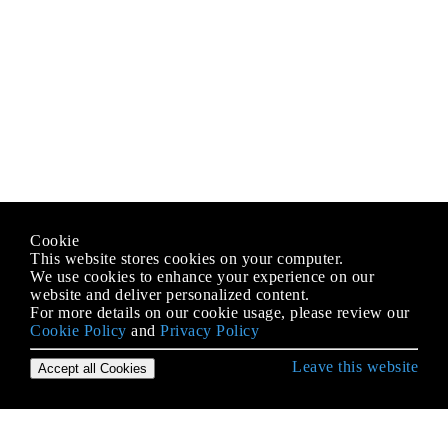
Cookie
This website stores cookies on your computer.
We use cookies to enhance your experience on our
website and deliver personalized content.
For more details on our cookie usage, please review our
Cookie Policy
and
Privacy Policy
Leave this website
Accept all Cookies
C # भाषा से शुरुआत करना
.NET कंपाइलर प्लेटफ़ॉर्म (रोज़लिन)