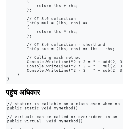
        {

            return lhs + rhs;

        };

        // C# 3.0 definition

        IntOp mul = (lhs, rhs) =>

        {

            return lhs * rhs;

        };

        // C# 3.0 definition - shorthand

        IntOp sub = (lhs, rhs) => lhs - rhs;

        // Calling each method

        Console.WriteLine("2 + 3 = " + add(2, 3));
        Console.WriteLine("2 * 3 = " + mul(2, 3));
        Console.WriteLine("2 - 3 = " + sub(2, 3));
    }

पहुंच अधिकार
// static: is callable on a class even when no ins
public static void MyMethod()

// virtual: can be called or overridden in an inhe
public virtual  void MyMethod()
