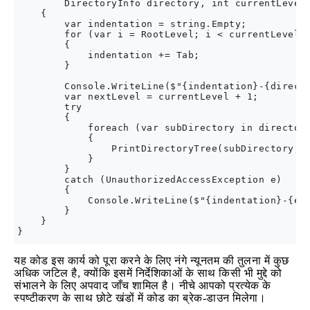
        DirectoryInfo directory, int currentLevel)
    {

        var indentation = string.Empty;

        for (var i = RootLevel; i < currentLevel; 
        {

            indentation += Tab;

        }

        Console.WriteLine($"{indentation}-{directo
        var nextLevel = currentLevel + 1;

        try

        {

            foreach (var subDirectory in directory
            {

                PrintDirectoryTree(subDirectory, n
            }

        }

        catch (UnauthorizedAccessException e)

        {

            Console.WriteLine($"{indentation}-{e.M
        }

    }

यह कोड इस कार्य को पूरा करने के लिए नंगे न्यूनतम की तुलना में कुछ
अधिक जटिल है, क्योंकि इसमें निर्देशिकाओं के साथ किसी भी मुद्दे को
संभालने के लिए अपवाद जाँच शामिल है। नीचे आपको प्रत्येक के
स्पष्टीकरण के साथ छोटे खंडों में कोड का ब्रेक-डाउन मिलेगा।