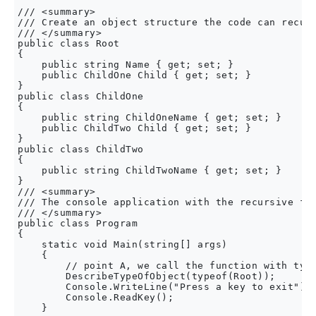
/// <summary>

/// Create an object structure the code can recurs
/// </summary>

public class Root

{

    public string Name { get; set; }

    public ChildOne Child { get; set; }

}

public class ChildOne

{

    public string ChildOneName { get; set; }

    public ChildTwo Child { get; set; }

}

public class ChildTwo

{

    public string ChildTwoName { get; set; }

}

/// <summary>

/// The console application with the recursive fun
/// </summary>

public class Program

{

    static void Main(string[] args)

    {

        // point A, we call the function with type
        DescribeTypeOfObject(typeof(Root));

        Console.WriteLine("Press a key to exit");

        Console.ReadKey();

    }
