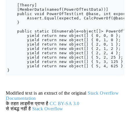
    [Theory]

    [MemberData(nameof(PowerOfTestData))]

    public void PowerOfTest(int @base, int exponen
        Assert.Equal(expected, CalcPowerOf(@base, 
    }

    public static IEnumerable<object[]> PowerOfTes
        yield return new object[] { 0, 0, 0 };

        yield return new object[] { 0, 1, 0 };

        yield return new object[] { 2, 0, 1 };

        yield return new object[] { 2, 1, 2 };

        yield return new object[] { 2, 2, 4 };

        yield return new object[] { 5, 2, 25 };

        yield return new object[] { 5, 3, 125 };

        yield return new object[] { 5, 4, 625 };

Modified text is an extract of the original
Stack Overflow
Documentation
के तहत लाइसेंस प्राप्त है
CC BY-SA 3.0
से संबद्ध नहीं है
Stack Overflow