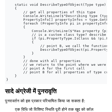
    static void DescribeTypeOfObject(Type type)

    {

        // get all properties of this type

        Console.WriteLine($"Describing type {type.
        PropertyInfo[] propertyInfos = type.GetPro
        foreach (PropertyInfo pi in propertyInfos)
        {

            Console.WriteLine($"Has property {pi.N
            // is a custom class type? describe it
            if (pi.PropertyType.IsClass && !pi.Pro
            {

                // point B, we call the function t
                DescribeTypeOfObject(pi.PropertyTy
            }

        }

        // done with all properties

        // we return to the point where we were ca
        // point A for the first call

        // point B for all properties of type cust
    }

सादे अंग्रेजी में पुनरावृत्ति
पुनरावर्तन को इस प्रकार परिभाषित किया जा सकता है:
एक विधि जो विशिष्ट स्थिति पूरी होने तक खुद को कॉल