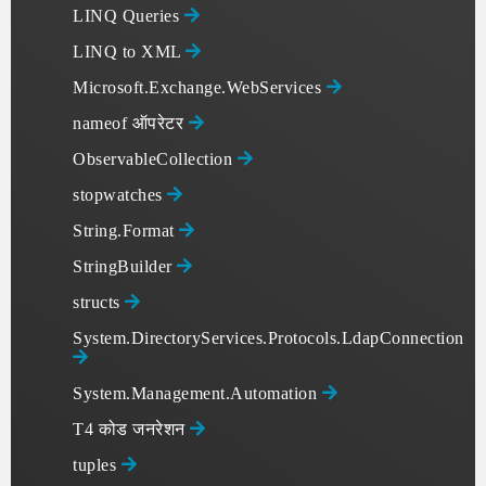
LINQ Queries
LINQ to XML
Microsoft.Exchange.WebServices
nameof ऑपरेटर
ObservableCollection
stopwatches
String.Format
StringBuilder
structs
System.DirectoryServices.Protocols.LdapConnection
System.Management.Automation
T4 कोड जनरेशन
tuples