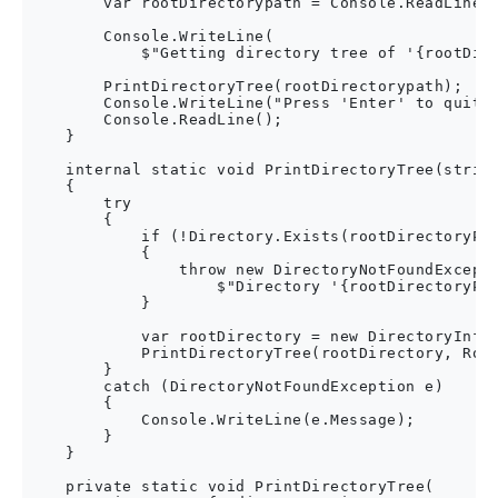
        var rootDirectorypath = Console.ReadLine()
        Console.WriteLine(

            $"Getting directory tree of '{rootDire
        PrintDirectoryTree(rootDirectorypath);

        Console.WriteLine("Press 'Enter' to quit..
        Console.ReadLine();

    }

    internal static void PrintDirectoryTree(string
    {

        try

        {

            if (!Directory.Exists(rootDirectoryPat
            {

                throw new DirectoryNotFoundExcepti
                    $"Directory '{rootDirectoryPat
            }

            var rootDirectory = new DirectoryInfo(
            PrintDirectoryTree(rootDirectory, Root
        }

        catch (DirectoryNotFoundException e)

        {

            Console.WriteLine(e.Message);

        }

    }

    private static void PrintDirectoryTree(
