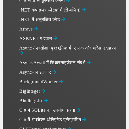
C # भाषा से शुरुआत करना
.NET कंपाइलर प्लेटफ़ॉर्म (रोज़लिन)
.NET में असुरक्षित कोड
Arrays
ASP.NET पहचान
Async / प्रतीक्षा, पृष्ठभूमिकार्य, टास्क और थ्रेड उदाहरण
Async-Await में सिंक्रनाइज़ेशन संदर्भ
Async-का इंतजार
BackgroundWorker
BigInteger
BindingList
C # में SQLite का उपयोग करना
C # में ऑब्जेक्ट ओरिएंटेड प्रोग्रामिंग