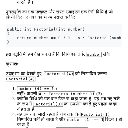
करती है।
पुनरावृत्ति का एक उत्कृष्ट और सरल उदाहरण एक ऐसी विधि है जो
किसी दिए गए नंबर का भाज्य प्राप्त करेगी:
public int Factorial(int number)

{

    return number == 0 ? 1 : n * Factorial(number 
इस पद्धति में, हम देख सकते हैं कि विधि एक तर्क,
लेगी।
number
क्रमशः:
उदाहरण को देखते हुए,
को निष्पादित करना
Factorial(4)
Factorial(4)
?
number (4) == 1
नहीं? वापसी
(3)
4 * Factorial(number-1)
क्योंकि विधि को एक बार फिर से कहा जाता है, यह अब नए तर्क
के रूप में
का उपयोग करते हुए पहला कदम
Factorial(3)
दोहराता है।
यह तब तक जारी रहता है जब तक कि
Factorial(1)
निष्पादित नहीं हो जाता है और
रिटर्न 1 हो
number (1) == 1
जाता है।