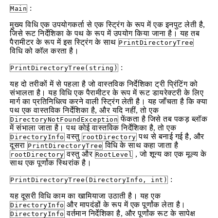
:
Main
मुख्य विधि एक उपयोगकर्ता से एक स्ट्रिंग के रूप में एक इनपुट लेती है,
जिसे रूट निर्देशिका के पथ के रूप में उपयोग किया जाना है। यह तब
पैरामीटर के रूप में इस स्ट्रिंग के साथ
PrintDirectoryTree
विधि को कॉल करता है।
:
PrintDirectoryTree(string)
यह दो तरीकों में से पहला है जो वास्तविक निर्देशिका ट्री प्रिंटिंग को
संभालता है। यह विधि एक पैरामीटर के रूप में रूट डायरेक्टरी के लिए
मार्ग का प्रतिनिधित्व करने वाली स्ट्रिंग लेती है। यह जाँचता है कि क्या
पथ एक वास्तविक निर्देशिका है, और यदि नहीं, तो एक
फेंकता है जिसे तब पकड़ ब्लॉक
DirectoryNotFoundException
में संभाला जाता है। पथ कोई वास्तविक निर्देशिका है, तो एक
वस्तु
पथ से बनाई गई है, और
DirectoryInfo
rootDirectory
दूसरा
विधि के साथ कहा जाता है
PrintDirectoryTree
वस्तु और
, जो शून्य का एक मूल्य के
rootDirectory
RootLevel
साथ एक पूर्णांक स्थिरांक है।
:
PrintDirectoryTree(DirectoryInfo, int)
यह दूसरी विधि काम का खामियाजा उठाती है। यह एक
और मापदंडों के रूप में एक पूर्णांक लेता है।
DirectoryInfo
वर्तमान निर्देशिका है, और पूर्णांक रूट के सापेक्ष
DirectoryInfo