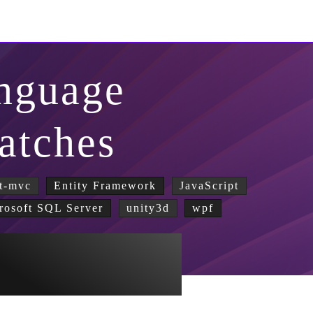
nguage
atches
t-mvc
Entity Framework
JavaScript
rosoft SQL Server
unity3d
wpf