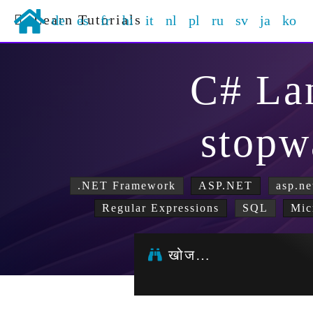
Learn Tutorials
de
es
fr
hi
it
nl
pl
ru
sv
ja
ko
C# La
stopw
.NET Framework
ASP.NET
asp.ne
Regular Expressions
SQL
Mic
खोज…