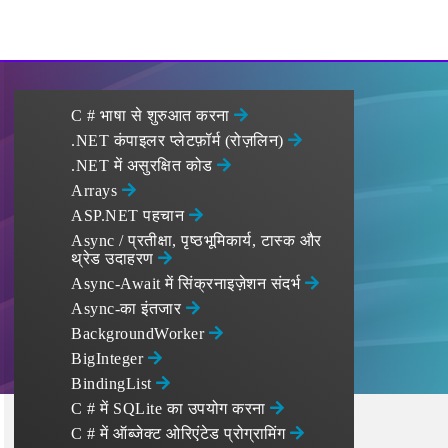
C # भाषा से शुरुआत करना
.NET कंपाइलर प्लेटफ़ॉर्म (रोज़लिन)
.NET में असुरक्षित कोड
Arrays
ASP.NET पहचान
Async / प्रतीक्षा, पृष्ठभूमिकार्य, टास्क और
थ्रेड उदाहरण
Async-Await में सिंक्रनाइज़ेशन संदर्भ
Async-का इंतजार
BackgroundWorker
BigInteger
BindingList
C # में SQLite का उपयोग करना
C # में ऑब्जेक्ट ओरिएंटेड प्रोग्रामिंग