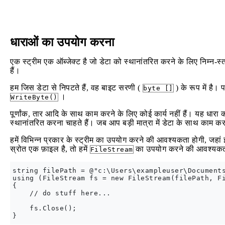
धाराओं का उपयोग करना
एक स्ट्रीम एक ऑब्जेक्ट है जो डेटा को स्थानांतरित करने के लिए निम्न-स्त
हैं।
हम जिस डेटा से निपटते हैं, वह बाइट सरणी (
) के रूप में है।
byte []
।
WriteByte()
पूर्णांक, तार आदि के साथ काम करने के लिए कोई कार्य नहीं हैं। यह धारा 
स्थानांतरित करना चाहते हैं। जब आप बड़ी मात्रा में डेटा के साथ काम कर 
हमें विभिन्न प्रकार के स्ट्रीम का उपयोग करने की आवश्यकता होगी, जहां 
स्रोत एक फ़ाइल है, तो हमें
का उपयोग करने की आवश्यकता
FileStream
string filePath = @"c:\Users\exampleuser\Documents
using (FileStream fs = new FileStream(filePath, Fi
{

    // do stuff here...

    fs.Close();
