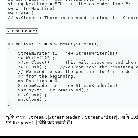
string NextLine = "This is the appended line.";

sw.Write(NextLine);

sw.Close();

:
StreamReader
using (var ms = new MemoryStream())

{

    StreamWriter sw = new StreamWriter(ms);

    sw.Write(123);

    //sw.Close();     This will close ms and when 
    sw.Flush();     //You can send the remaining d
    // We need to set the position to 0 in order t
    // from the beginning.

    ms.Position = 0;

    StreamReader sr = new StreamReader(ms);

    var myStr = sr.ReadToEnd();

    sr.Close();

    ms.Close();

चूंकि कक्षाएं
,
,
, आदि
Stream
StreamReader
StreamWriter
ID
पर
विधि कह सकते हैं।
Dispose()