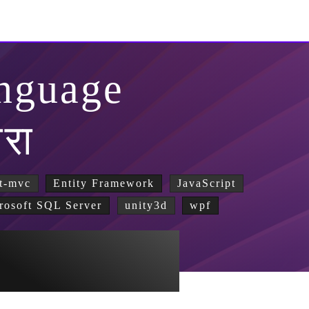
nguage
ारा
t-mvc
Entity Framework
JavaScript
rosoft SQL Server
unity3d
wpf