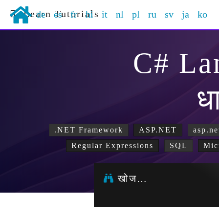
Learn Tutorials
de
es
fr
hi
it
nl
pl
ru
sv
ja
ko
C# La
ध
.NET Framework
ASP.NET
asp.ne
Regular Expressions
SQL
Mic
खोज…