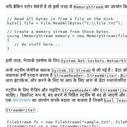
यदि बैकिंग स्टोर मेमोरी है तो इसी तरह से
का उपयोग किय
MemoryStream
// Read all bytes in from a file on the disk.

byte[] file = File.ReadAllBytes(“C:\\file.txt”);

// Create a memory stream from those bytes.

using (MemoryStream memory = new MemoryStream(file
{

   // do stuff here...

इसी तरह, नेटवर्क एक्सेस के लिए
System.Net.Sockets.NetworkS
सभी स्ट्रीम जेनेरिक क्लास
से ली गई हैं। डेटा क
System.IO.Stream
सहायक वर्गों प्रदान करता है
,
,
StreamReader
StreamWriter
Bi
धारा इंटरफ़ेस, और करने के लिए या आप के लिए धारा से डेटा स्थानांतरित
स्ट्रीम के लिए रीडिंग और राइटिंग
और
StreamReader
StreamWrite
चाहिए। डिफ़ॉल्ट रूप से, बंद करने से निहित स्ट्रीम भी बंद हो जाएगी 
एक
कंस्ट्रक्टर
का उपयोग करके बदला जा सकता है जिसमें
bool leav
:
StreamWriter
FileStream fs = new FileStream("sample.txt", FileM
StreamWriter sw = new StreamWriter(fs);
