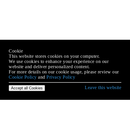
Cookie
This website stores cookies on your computer.
We use cookies to enhance your experience on our
website and deliver personalized content.
For more details on our cookie usage, please review our
Cookie Policy
and
Privacy Policy
Leave this website
Accept all Cookies
Android के साथ आरंभ करना
9-पैच छवियाँ
ACRA
ADB (Android डिबग ब्रिज)