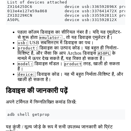
List of devices attached

ZX1G425DC6             device usb:336592896X produ
013e4e127e59a868       device usb:337641472X produ
ZX1D229KCN             device usb:335592811X produ
पहला कॉलम डिवाइस का सीरियल नंबर है। यदि यह एमुलेटर-
से शुरू होता
, तो यह डिवाइस एमुलेटर है।
emulator-
USB सबसिस्टम में डिवाइस का पथ।
usb:
डिवाइस का उत्पाद कोड। यह बहुत ही निर्माता-
product:
विशिष्ट है, और जैसा कि आप Archos डिवाइस
के
A50PL
मामले में ऊपर देख सकते हैं, यह रिक्त हो सकता है।
डिवाइस मॉडल।
तरह, खाली हो सकता
model:
product
है।
डिवाइस कोड। यह भी बहुत निर्माता-विशिष्ट है, और
device:
खाली हो सकता है।
डिवाइस की जानकारी पढ़ें
अपने टर्मिनल में निम्नलिखित कमांड लिखें:
यह कुंजी / मूल्य जोड़े के रूप में सभी उपलब्ध जानकारी को प्रिंट