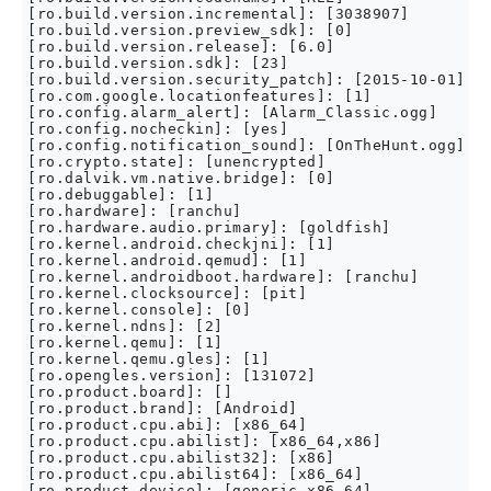
[ro.build.version.incremental]: [3038907]

[ro.build.version.preview_sdk]: [0]

[ro.build.version.release]: [6.0]

[ro.build.version.sdk]: [23]

[ro.build.version.security_patch]: [2015-10-01]

[ro.com.google.locationfeatures]: [1]

[ro.config.alarm_alert]: [Alarm_Classic.ogg]

[ro.config.nocheckin]: [yes]

[ro.config.notification_sound]: [OnTheHunt.ogg]

[ro.crypto.state]: [unencrypted]

[ro.dalvik.vm.native.bridge]: [0]

[ro.debuggable]: [1]

[ro.hardware]: [ranchu]

[ro.hardware.audio.primary]: [goldfish]

[ro.kernel.android.checkjni]: [1]

[ro.kernel.android.qemud]: [1]

[ro.kernel.androidboot.hardware]: [ranchu]

[ro.kernel.clocksource]: [pit]

[ro.kernel.console]: [0]

[ro.kernel.ndns]: [2]

[ro.kernel.qemu]: [1]

[ro.kernel.qemu.gles]: [1]

[ro.opengles.version]: [131072]

[ro.product.board]: []

[ro.product.brand]: [Android]

[ro.product.cpu.abi]: [x86_64]

[ro.product.cpu.abilist]: [x86_64,x86]

[ro.product.cpu.abilist32]: [x86]

[ro.product.cpu.abilist64]: [x86_64]

[ro.product.device]: [generic_x86_64]
