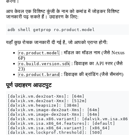
करेगा।
आप केवल एक विशिष्ट कुंजी के नाम को कमांड में जोड़कर विशिष्ट
जानकारी पढ़ सकते हैं। उदाहरण के लिए:
यहाँ कुछ रोचक जानकारी दी गई है, जो आपको प्राप्त होगी:
: मॉडल का मॉडल नाम (जैसे Nexus
ro.product.model
6P)
: डिवाइस का API स्तर (जैसे
ro.build.version.sdk
23)
: डिवाइस की ब्रांडिंग (जैसे सैमसंग)
ro.product.brand
पूर्ण उदाहरण आउटपुट
[dalvik.vm.dex2oat-Xms]: [64m]

[dalvik.vm.dex2oat-Xmx]: [512m]

[dalvik.vm.heapsize]: [384m]

[dalvik.vm.image-dex2oat-Xms]: [64m]

[dalvik.vm.image-dex2oat-Xmx]: [64m]

[dalvik.vm.isa.x86.variant]: [dalvik.vm.isa.x86.fe
[dalvik.vm.isa.x86_64.features]: [default]

[dalvik.vm.isa.x86_64.variant]: [x86_64]

[dalvik.vm.lockprof.threshold]: [500]
