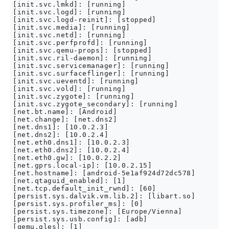
[init.svc.lmkd]: [running]

[init.svc.logd]: [running]

[init.svc.logd-reinit]: [stopped]

[init.svc.media]: [running]

[init.svc.netd]: [running]

[init.svc.perfprofd]: [running]

[init.svc.qemu-props]: [stopped]

[init.svc.ril-daemon]: [running]

[init.svc.servicemanager]: [running]

[init.svc.surfaceflinger]: [running]

[init.svc.ueventd]: [running]

[init.svc.vold]: [running]

[init.svc.zygote]: [running]

[init.svc.zygote_secondary]: [running]

[net.bt.name]: [Android]

[net.change]: [net.dns2]

[net.dns1]: [10.0.2.3]

[net.dns2]: [10.0.2.4]

[net.eth0.dns1]: [10.0.2.3]

[net.eth0.dns2]: [10.0.2.4]

[net.eth0.gw]: [10.0.2.2]

[net.gprs.local-ip]: [10.0.2.15]

[net.hostname]: [android-5e1af924d72dc578]

[net.qtaguid_enabled]: [1]

[net.tcp.default_init_rwnd]: [60]

[persist.sys.dalvik.vm.lib.2]: [libart.so]

[persist.sys.profiler_ms]: [0]

[persist.sys.timezone]: [Europe/Vienna]

[persist.sys.usb.config]: [adb]

[qemu.gles]: [1]
