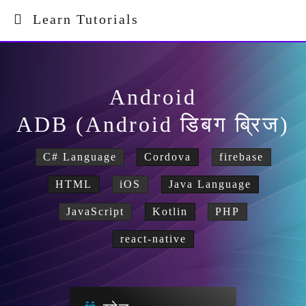
Learn Tutorials
Android
ADB (Android डिबग ब्रिज)
C# Language
Cordova
firebase
HTML
iOS
Java Language
JavaScript
Kotlin
PHP
react-native