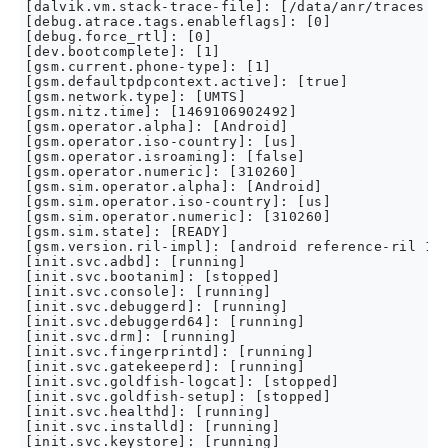
[dalvik.vm.stack-trace-file]: [/data/anr/traces.tx
[debug.atrace.tags.enableflags]: [0]

[debug.force_rtl]: [0]

[dev.bootcomplete]: [1]

[gsm.current.phone-type]: [1]

[gsm.defaultpdpcontext.active]: [true]

[gsm.network.type]: [UMTS]

[gsm.nitz.time]: [1469106902492]

[gsm.operator.alpha]: [Android]

[gsm.operator.iso-country]: [us]

[gsm.operator.isroaming]: [false]

[gsm.operator.numeric]: [310260]

[gsm.sim.operator.alpha]: [Android]

[gsm.sim.operator.iso-country]: [us]

[gsm.sim.operator.numeric]: [310260]

[gsm.sim.state]: [READY]

[gsm.version.ril-impl]: [android reference-ril 1.0
[init.svc.adbd]: [running]

[init.svc.bootanim]: [stopped]

[init.svc.console]: [running]

[init.svc.debuggerd]: [running]

[init.svc.debuggerd64]: [running]

[init.svc.drm]: [running]

[init.svc.fingerprintd]: [running]

[init.svc.gatekeeperd]: [running]

[init.svc.goldfish-logcat]: [stopped]

[init.svc.goldfish-setup]: [stopped]

[init.svc.healthd]: [running]

[init.svc.installd]: [running]

[init.svc.keystore]: [running]
