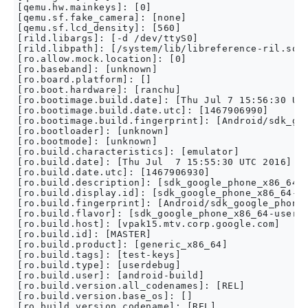
[qemu.hw.mainkeys]: [0]

[qemu.sf.fake_camera]: [none]

[qemu.sf.lcd_density]: [560]

[rild.libargs]: [-d /dev/ttyS0]

[rild.libpath]: [/system/lib/libreference-ril.so]

[ro.allow.mock.location]: [0]

[ro.baseband]: [unknown]

[ro.board.platform]: []

[ro.boot.hardware]: [ranchu]

[ro.bootimage.build.date]: [Thu Jul 7 15:56:30 UTC
[ro.bootimage.build.date.utc]: [1467906990]

[ro.bootimage.build.fingerprint]: [Android/sdk_goo
[ro.bootloader]: [unknown]

[ro.bootmode]: [unknown]

[ro.build.characteristics]: [emulator]

[ro.build.date]: [Thu Jul  7 15:55:30 UTC 2016]

[ro.build.date.utc]: [1467906930]

[ro.build.description]: [sdk_google_phone_x86_64-u
[ro.build.display.id]: [sdk_google_phone_x86_64-us
[ro.build.fingerprint]: [Android/sdk_google_phone_
[ro.build.flavor]: [sdk_google_phone_x86_64-userde
[ro.build.host]: [vpak15.mtv.corp.google.com]

[ro.build.id]: [MASTER]

[ro.build.product]: [generic_x86_64]

[ro.build.tags]: [test-keys]

[ro.build.type]: [userdebug]

[ro.build.user]: [android-build]

[ro.build.version.all_codenames]: [REL]

[ro.build.version.base_os]: []

[ro.build.version.codename]: [REL]
