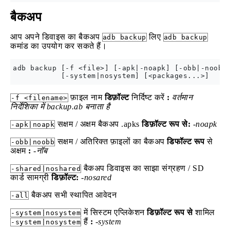
बैकअप
आप अपने डिवाइस का बैकअप
लिए
adb backup
adb backup
कमांड का उपयोग कर सकते हैं।
adb backup [-f <file>] [-apk|-noapk] [-obb|-noobb]
फ़ाइल नाम
डिफ़ॉल्ट
निर्दिष्ट करें
:
वर्तमान
-f <filename>
निर्देशिका में backup.ab बनाता है
सक्षम / अक्षम बैकअप .apks
डिफ़ॉल्ट रूप से:
-noapk
-apk|noapk
सक्षम / अतिरिक्त फ़ाइलों का बैकअप
डिफॉल्ट रूप
से
-obb|noobb
अक्षम
:
-नॉब
बैकअप डिवाइस का साझा संग्रहण / SD
-shared|noshared
कार्ड सामग्री
डिफ़ॉल्ट:
-nosared
बैकअप सभी स्थापित आवेदन
-all
में सिस्टम एप्लिकेशन
डिफ़ॉल्ट रूप से
शामिल
-system|nosystem
हैं
:
-system
-system|nosystem