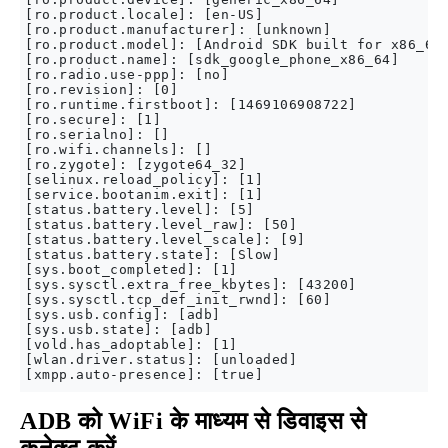
[ro.product.locale]: [en-US]

[ro.product.manufacturer]: [unknown]

[ro.product.model]: [Android SDK built for x86_64]
[ro.product.name]: [sdk_google_phone_x86_64]

[ro.radio.use-ppp]: [no]

[ro.revision]: [0]

[ro.runtime.firstboot]: [1469106908722]

[ro.secure]: [1]

[ro.serialno]: []

[ro.wifi.channels]: []

[ro.zygote]: [zygote64_32]

[selinux.reload_policy]: [1]

[service.bootanim.exit]: [1]

[status.battery.level]: [5]

[status.battery.level_raw]: [50]

[status.battery.level_scale]: [9]

[status.battery.state]: [Slow]

[sys.boot_completed]: [1]

[sys.sysctl.extra_free_kbytes]: [43200]

[sys.sysctl.tcp_def_init_rwnd]: [60]

[sys.usb.config]: [adb]

[sys.usb.state]: [adb]

[vold.has_adoptable]: [1]

[wlan.driver.status]: [unloaded]

ADB को WiFi के माध्यम से डिवाइस से