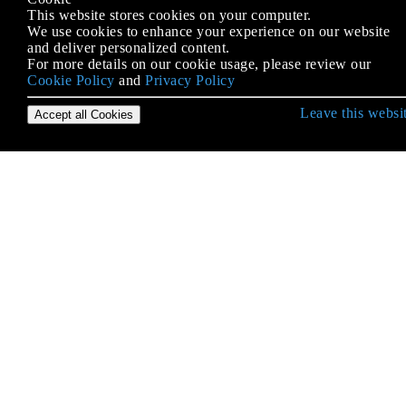
This website stores cookies on your computer.
ADB (Android डिबग ब्रिज)
We use cookies to enhance your experience on our website
and deliver personalized content.
ADB के साथ एप्लिकेशन इंस्टॉल करना
For more details on our cookie usage, please review our
Cookie Policy
and
Privacy Policy
AdMob
Leave this websi
Accept all Cookies
AIDL
AlarmManager
Android NDK
Android Vk Sdk
Android आर्किटेक्चर घटक
Android एप्लिकेशन के लिए अपनी खुद की लाइब्रेरी बनाना
Android के लिए Google मैप्स API v2
Android के लिए ग्रेड
Android के लिए प्रतिभा
Android के लिए फेसबुक एसडीके