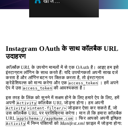
खोज…
Instagram OAuth के साथ कॉलबैक URL
उदाहरण
कॉलबैक URL
के उपयोग मामलों में से एक OAuth है। आइए हम इसे
इंस्टाग्राम लॉगिन के साथ करते हैं: यदि उपयोगकर्ता अपनी साख दर्ज
करता है और
लॉगिन
बटन पर क्लिक करता है, तो इंस्टाग्राम
क्रेडेंशियल्स को मान्य करेगा और एक
। हमें अपने
access_token
ऐप में उस
की आवश्यकता है।
access_token
इस तरह के लिंक को सुनने में सक्षम होने के लिए हमारे ऐप के लिए, हमें
अपनी
कॉलबैक URL जोड़ना होगा। हम अपनी
Activity
जोड़कर ऐसा कर सकते हैं, जो
Activity
<intent-filter/>
उस कॉलबैक URL पर प्रतिक्रिया करेगा। मान लें कि हमारा कॉलबैक
URL
। फिर आपको अपनी इच्छित
appSchema://appName.com
में निम्न पंक्तियों को
Manifest.xml
फ़ाइल में जोड़ना होगा:
Activity