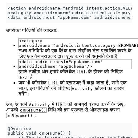
<action android:name="android.intent.action.VIEW" 
<category android:name="android.intent.category.BR
उपरोक्त पंक्तियों की व्याख्या:
<category
android:name="android.intent.category.BROWSAB
लक्ष्य गतिविधि को एक लिंक द्वारा संदर्भित डेटा प्रदर्शित करने के
लिए एक वेब ब्राउज़र द्वारा शुरू करने की अनुमति देता है।
<data android:host="appName.com"
android:scheme="appSchema"/>
हमारे स्कीमा और हमारे कॉलबैक URL के होस्ट को निर्दिष्ट
करता है।
जब भी कॉलबैक URL को ब्राउज़र में कहा जाता है, सभी एक
साथ, इन पंक्तियों को विशिष्ट
खोलने का कारण
Activity
बनेंगे।
अब, आपकी
में URL की सामग्री प्राप्त करने के लिए,
Activity
आपको
विधि को इस प्रकार से ओवरराइड करना
onResume()
:
onResume()
@Override 

public void onResume() { 

    // The following line will return "appSchema:/