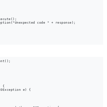
ecute();

ption("Unexpected code " + response);

nt();

 {

OException e) {
