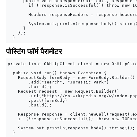
      public void onResponse(Call call, Response r
        if (!response.isSuccessful()) throw new IO
        Headers responseHeaders = response.headers
        System.out.println(response.body().string(
      }

    });

पोस्टिंग फॉर्म पैरामीटर
private final OkHttpClient client = new OkHttpClie
  public void run() throws Exception {

    RequestBody formBody = new FormBody.Builder()

        .add("search", "Jurassic Park")

        .build();

    Request request = new Request.Builder()

        .url("https://en.wikipedia.org/w/index.php
        .post(formBody)

        .build();

    Response response = client.newCall(request).ex
    if (!response.isSuccessful()) throw new IOExce
    System.out.println(response.body().string());
