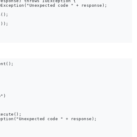
esponse) throws IOException {

Exception("Unexpected code " + response);

();

));

nt();

")

ecute();

ption("Unexpected code " + response);
