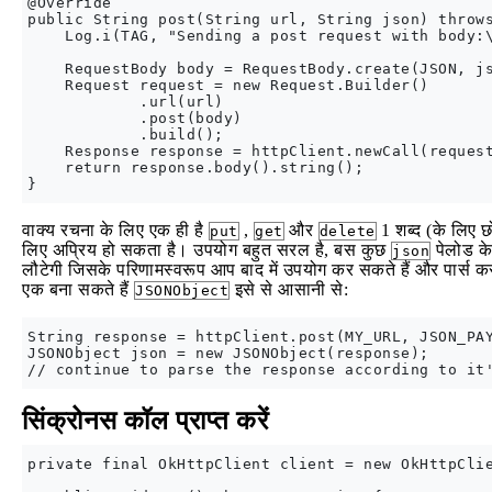
@Override

public String post(String url, String json) throws
    Log.i(TAG, "Sending a post request with body:\
    RequestBody body = RequestBody.create(JSON, js
    Request request = new Request.Builder()

            .url(url)

            .post(body)

            .build();

    Response response = httpClient.newCall(request
    return response.body().string();

वाक्य रचना के लिए एक ही है
,
और
1 शब्द (के लिए 
put
get
delete
लिए अप्रिय हो सकता है। उपयोग बहुत सरल है, बस कुछ
पेलोड क
json
लौटेगी जिसके परिणामस्वरूप आप बाद में उपयोग कर सकते हैं और पार्स कर स
एक बना सकते हैं
इसे से आसानी से:
JSONObject
String response = httpClient.post(MY_URL, JSON_PAY
JSONObject json = new JSONObject(response);

सिंक्रोनस कॉल प्राप्त करें
private final OkHttpClient client = new OkHttpClie