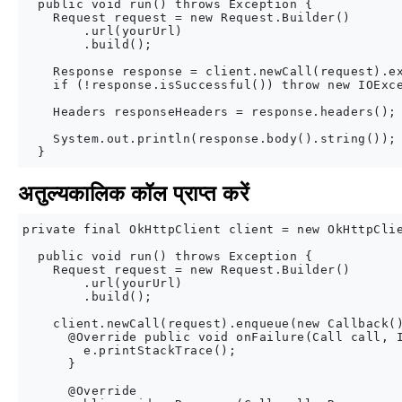
  public void run() throws Exception {

    Request request = new Request.Builder()

        .url(yourUrl)

        .build();

    Response response = client.newCall(request).ex
    if (!response.isSuccessful()) throw new IOExce
    Headers responseHeaders = response.headers();

    System.out.println(response.body().string());

अतुल्यकालिक कॉल प्राप्त करें
private final OkHttpClient client = new OkHttpClie
  public void run() throws Exception {

    Request request = new Request.Builder()

        .url(yourUrl)

        .build();

    client.newCall(request).enqueue(new Callback()
      @Override public void onFailure(Call call, I
        e.printStackTrace();

      }

      @Override
