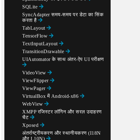
SQLite
SyncAdapter समय-समय पर डेटा का सिंक
करता है
TabLayout
TensorFlow
TextInputLayout
TransitionDrawable
UIAutomator के साथ अंतर-ऐप UI परीक्षण
VideoView
ViewFlipper
ViewPager
VirtualBox में Android-x86
WebView
XMPP रजिस्टर लॉगिन और सरल उदाहरण
चैट
Xposed
अंतर्राष्ट्रीयकरण और स्थानीयकरण (I18N
और L10N)