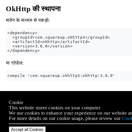
OkHttp की स्थापना
मावेन के माध्यम से पकड़ो:
<dependency>

  <groupId>com.squareup.okhttp3</groupId>

  <artifactId>okhttp</artifactId>

  <version>3.6.0</version>

या ग्रेडेल:
Modified text is an extract of the original
Stack Overflow Docu
Cookie
के तहत लाइसेंस प्राप्त है
CC BY-SA 3.0
This website stores cookies on your computer.
से संबद्ध नहीं है
Stack Overflow
We use cookies to enhance your experience on our website an
For more details on our cookie usage, please review our
Cook
Accept all Cookies