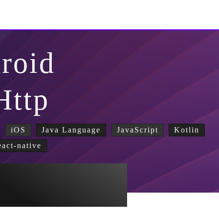
roid
Http
iOS
Java Language
JavaScript
Kotlin
eact-native