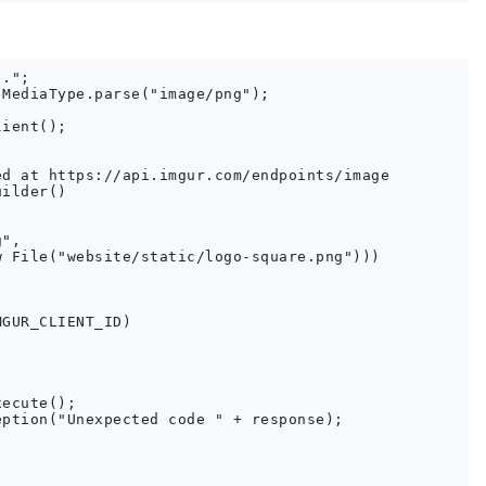
.";

MediaType.parse("image/png");

ient();

d at https://api.imgur.com/endpoints/image

ilder()

",

 File("website/static/logo-square.png")))

GUR_CLIENT_ID)

ecute();

ption("Unexpected code " + response);
