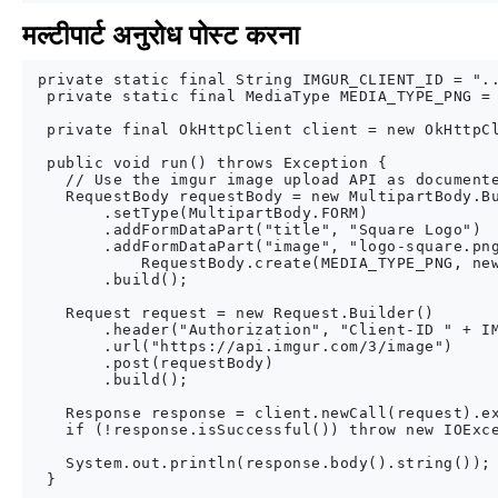
मल्टीपार्ट अनुरोध पोस्ट करना
 private static final String IMGUR_CLIENT_ID = "..
  private static final MediaType MEDIA_TYPE_PNG = 
  private final OkHttpClient client = new OkHttpCl
  public void run() throws Exception {

    // Use the imgur image upload API as documente
    RequestBody requestBody = new MultipartBody.Bu
        .setType(MultipartBody.FORM)

        .addFormDataPart("title", "Square Logo")

        .addFormDataPart("image", "logo-square.png
            RequestBody.create(MEDIA_TYPE_PNG, new
        .build();

    Request request = new Request.Builder()

        .header("Authorization", "Client-ID " + IM
        .url("https://api.imgur.com/3/image")

        .post(requestBody)

        .build();

    Response response = client.newCall(request).ex
    if (!response.isSuccessful()) throw new IOExce
    System.out.println(response.body().string());
