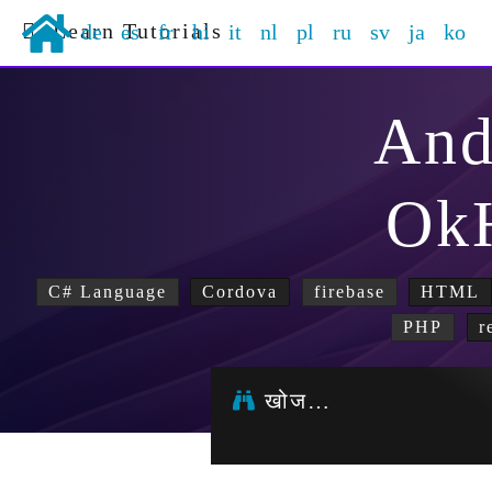
Learn Tutorials
de
es
fr
hi
it
nl
pl
ru
sv
ja
ko
And
Ok
C# Language
Cordova
firebase
HTML
PHP
r
खोज…